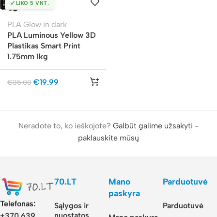
✓
LIKO 5 VNT.
PLA Glow in dark
PLA Luminous Yellow 3D
Plastikas Smart Print
1.75mm 1kg
€
19.99
€
35.00
Neradote to, ko ieškojote?
Galbūt galime užsakyti -
paklauskite mūsų
70.LT
Mano
Parduotuvė
paskyra
Telefonas:
Sąlygos ir
Parduotuvė
nuostatos
+370 639