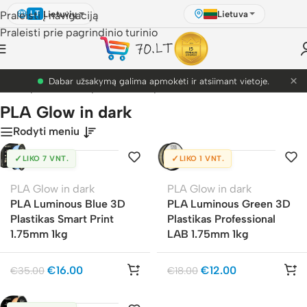
Lietuvių
Lietuva
Praleisti į navigaciją
LT
Praleisti prie pagrindinio turinio
×
Dabar užsakymą galima apmokėti ir atsiimant vietoje.
s
/
3D Spausdinimo plastikai
/
3D plastikai
/
PLA
/
PLA Glow in dark
PLA Glow in dark
Rodyti meniu
✓
✓
LIKO 7 VNT.
LIKO 1 VNT.
PLA Glow in dark
PLA Glow in dark
PLA Luminous Blue 3D
PLA Luminous Green 3D
Plastikas Smart Print
Plastikas Professional
1.75mm 1kg
LAB 1.75mm 1kg
€
16.00
€
12.00
€
35.00
€
18.00