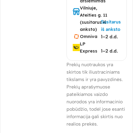
atsiėmimas
Vilniuje,
Ateities g. 11
Susitarus
(susitarus iš
anksto)
iš anksto
Omniva
1–2 d.d.
LP
Express
1–2 d.d.
Prekių nuotraukos yra
skirtos tik iliustraciniams
tikslams ir yra pavyzdinės.
Prekių aprašymuose
pateikiamos vaizdo
nuorodos yra informacinio
pobūdžio, todėl jose esanti
informacija gali skirtis nuo
realios prekės.