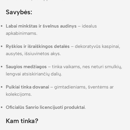
Savybės:
Labai minkštas ir švelnus audinys
– idealus
apkabinimams.
Ryškios ir išraiškingos detalės
– dekoratyvūs kaspinai,
ausytės, išsiuvinėtos akys.
Saugios medžiagos
– tinka vaikams, nes neturi smulkių,
lengvai atsiskiriančių dalių.
Puikiai tinka dovanai
– gimtadieniams, šventėms ar
kolekcijoms.
Oficialūs Sanrio licencijuoti produktai
.
Kam tinka?