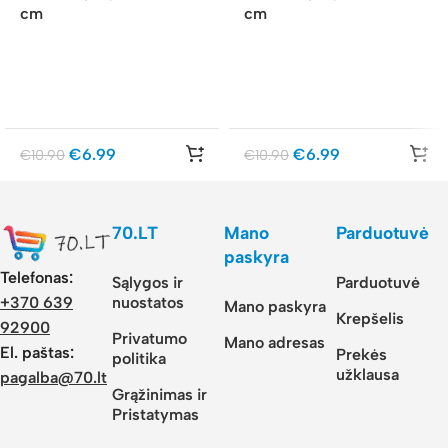
cm
cm
€
6.99
€
6.99
€
10.90
€
10.90
70.LT
Mano
Parduotuvė
paskyra
Telefonas:
Sąlygos ir
Parduotuvė
nuostatos
+370 639
Mano paskyra
Krepšelis
92900
Privatumo
Mano adresas
El. paštas:
Prekės
politika
užklausa
pagalba@70.lt
Grąžinimas ir
Pristatymas