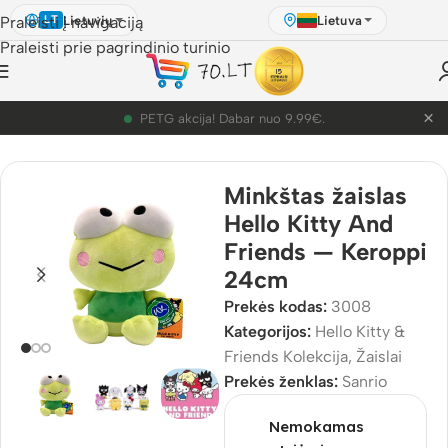
Lietuvių
Lietuva
Praleisti į navigaciją
LT
Praleisti prie pagrindinio turinio
×
PETG akcija! Dabar nuo 9.99€.
Pradžia
/
Parduotuvė
/
Žaislai
Minkštas žaislas
Hello Kitty And
Friends — Keroppi
24cm
Prekės kodas:
3008
Kategorijos:
Hello Kitty &
Friends Kolekcija
,
Žaislai
Prekės ženklas:
Sanrio
Nemokamas