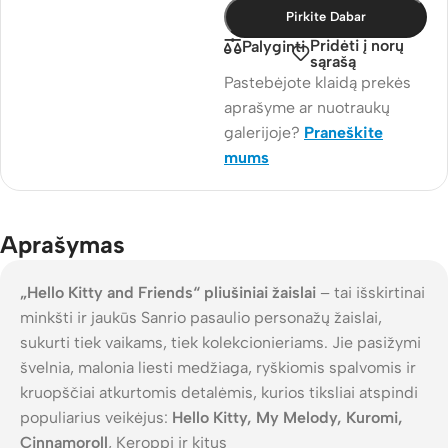
Pirkite Dabar
Pridėti į norų
Palyginti
sąrašą
Pastebėjote klaidą prekės
aprašyme ar nuotraukų
galerijoje?
Praneškite
mums
Aprašymas
„Hello Kitty and Friends“ pliušiniai žaislai
– tai išskirtinai
minkšti ir jaukūs Sanrio pasaulio personažų žaislai,
sukurti tiek vaikams, tiek kolekcionieriams. Jie pasižymi
švelnia, malonia liesti medžiaga, ryškiomis spalvomis ir
kruopščiai atkurtomis detalėmis, kurios tiksliai atspindi
populiarius veikėjus:
Hello Kitty, My Melody, Kuromi,
Cinnamoroll
, Keroppi ir kitus