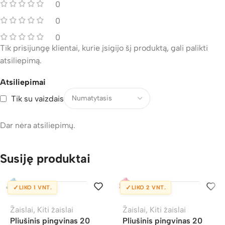
0
0
0
Tik prisijungę klientai, kurie įsigijo šį produktą, gali palikti
atsiliepimą.
Atsiliepimai
Tik su vaizdais
Dar nėra atsiliepimų.
Susiję produktai
✓
✓
LIKO 1 VNT.
LIKO 2 VNT.
Žaislai
,
Kiti žaislai
Žaislai
,
Kiti žaislai
Pliušinis pingvinas 20
Pliušinis pingvinas 20