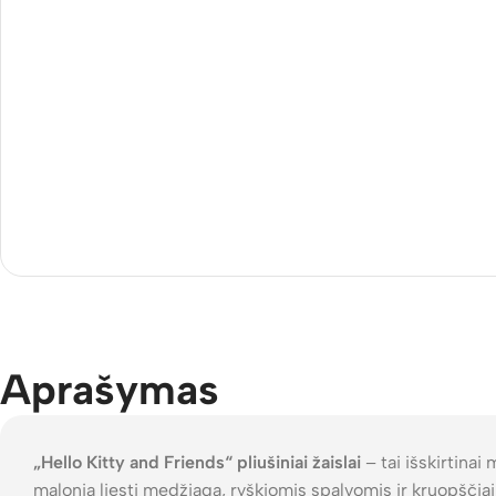
Aprašymas
„Hello Kitty and Friends“ pliušiniai žaislai
– tai išskirtinai
malonia liesti medžiaga, ryškiomis spalvomis ir kruopščiai 