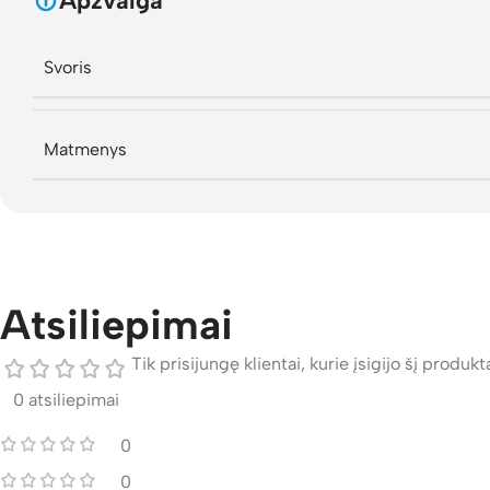
Apžvalga
Svoris
Matmenys
Atsiliepimai
Tik prisijungę klientai, kurie įsigijo šį produktą
0 atsiliepimai
0
0