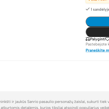
1 sandėlyj
Palyginti
Pastebėjote 
Praneškite 
 minkšti ir jaukūs Sanrio pasaulio personažų žaislai, sukurti tiek
atkurtomis detalėmis, kurios tiksliai atspindi populiarius veik