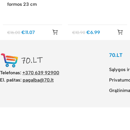
formos 23 cm
€
11.07
€
6.99
€
16.00
€
10.90
70.LT
Sąlygos i
Telefonas:
+370 639 92900
El. paštas:
pagalba@70.lt
Privatumo
Grąžinima