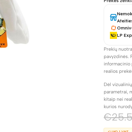
Prekės ženkl
Nemoka
Ateitie
Omniv
LP Exp
Prekių nuotra
pavyzdinės. 
informacinio 
realios prekė
Dėl vizualini
parametrai, m
kitaip nei re
kurios nurod
€
25.
✓
LIKO 1 VNT.