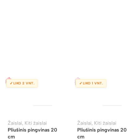
✓
✓
LIKO 2 VNT.
LIKO 1 VNT.
Žaislai
,
Kiti žaislai
Žaislai
,
Kiti žaislai
Pliušinis pingvinas 20
Pliušinis pingvinas 20
cm
cm