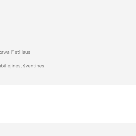
waii“ stiliaus.
ubiliejines, šventines.