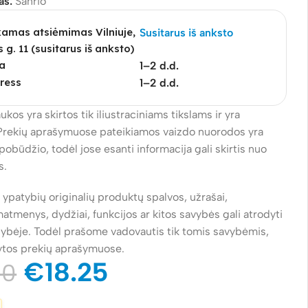
as:
Sanrio
mas atsiėmimas Vilniuje,
Susitarus iš anksto
s g. 11 (susitarus iš anksto)
a
1–2 d.d.
ress
1–2 d.d.
ukos yra skirtos tik iliustraciniams tikslams ir yra
Prekių aprašymuose pateikiamos vaizdo nuorodos yra
pobūdžio, todėl jose esanti informacija gali skirtis nuo
s.
ų ypatybių originalių produktų spalvos, užrašai,
atmenys, dydžiai, funkcijos ar kitos savybės gali atrodyti
alybėje. Todėl prašome vadovautis tik tomis savybėmis,
ytos prekių aprašymuose.
€
18.25
50