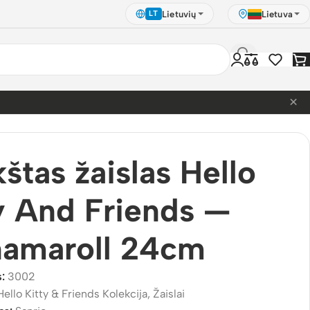
Lietuvių
Lietuva
LT
×
štas žaislas Hello
y And Friends —
namaroll 24cm
s:
3002
Hello Kitty & Friends Kolekcija
,
Žaislai