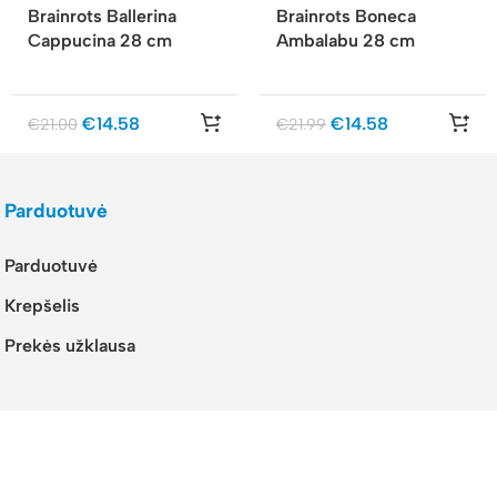
Brainrots Ballerina
Brainrots Boneca
Cappucina 28 cm
Ambalabu 28 cm
€
14.58
€
14.58
€
21.00
€
21.99
Parduotuvė
Parduotuvė
Krepšelis
Prekės užklausa