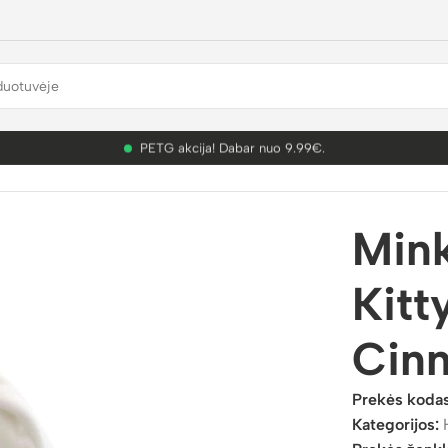
PETG akcija! Dabar nuo 9.99€.
 Friends — Cinnamaroll 24cm
Mink
Kitt
Cin
Prekės koda
Kategorijos: