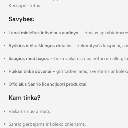
Keroppi ir kitus
Savybės:
Labai minkštas ir švelnus audinys
– idealus apkabinimam
Ryškios ir išraiškingos detalės
– dekoratyvūs kaspinai, aus
Saugios medžiagos
– tinka vaikams, nes neturi smulkių, le
Puikiai tinka dovanai
– gimtadieniams, šventėms ar kolek
Oficialūs Sanrio licencijuoti produktai
.
Kam tinka?
Vaikams nuo 3 metų.
Sanrio gerbėjams ir kolekcionieriams.