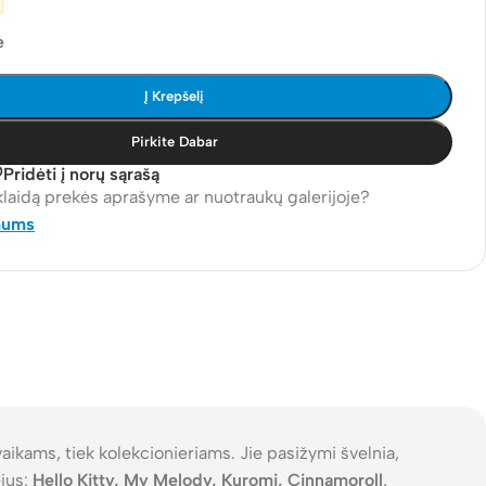
e
Į Krepšelį
Pirkite Dabar
Pridėti į norų sąrašą
klaidą prekės aprašyme ar nuotraukų galerijoje?
mums
 vaikams, tiek kolekcionieriams. Jie pasižymi švelnia,
ėjus:
Hello Kitty, My Melody, Kuromi, Cinnamoroll
,