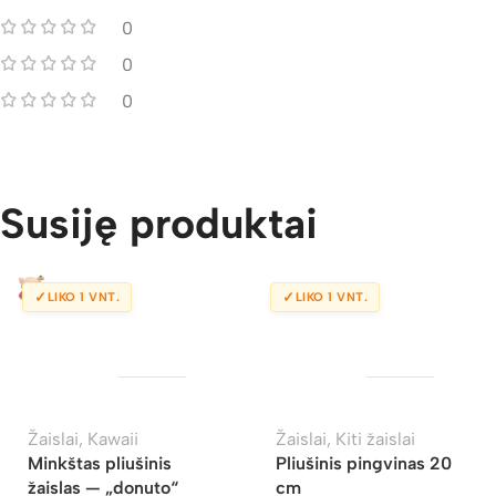
0
0
0
Susiję produktai
✓
✓
LIKO 1 VNT.
LIKO 1 VNT.
Žaislai
,
Kawaii
Žaislai
,
Kiti žaislai
Minkštas pliušinis
Pliušinis pingvinas 20
žaislas — „donuto“
cm