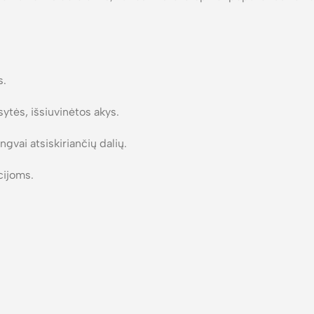
s.
ytės, išsiuvinėtos akys.
ngvai atsiskiriančių dalių.
cijoms.