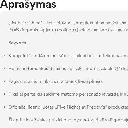
Aprašymas
„Jack-O-Chica“ – tai Helovino tematikos pliušinis žaislas 
išraiškingomis išpjautų moliūgų (jack-o-lantern) stiliaus
Savybės:
Kompaktiškas
14 cm
aukščio – puikiai tinka kolekcionavim
Helovino tematikos dizainas su išskirtinėmis „Jack-O“ de
Pagamintas iš minkšto, malonaus liesti pliušo.
Tiksliai perteikia žaidime matomo personažo išvaizdą ir nu
Oficialiai licencijuotas „Five Nights at Freddy’s“ produkta
Šis pliušinis žaislas puikiai papildys bet kurią FNaF gerbė