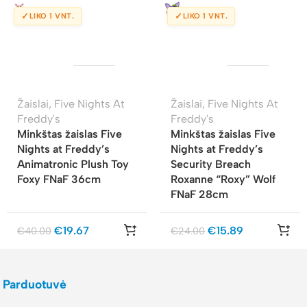
✓
✓
LIKO 1 VNT.
LIKO 1 VNT.
Žaislai
,
Five Nights At
Žaislai
,
Five Nights At
Freddy's
Freddy's
Minkštas žaislas Five
Minkštas žaislas Five
Nights at Freddy’s
Nights at Freddy’s
Animatronic Plush Toy
Security Breach
Foxy FNaF 36cm
Roxanne “Roxy” Wolf
FNaF 28cm
€
19.67
€
15.89
€
40.00
€
24.00
Parduotuvė