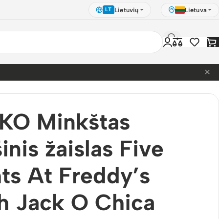
Lietuvių
Lietuva
LT
×
ca 14cm
KO Minkštas
šinis žaislas Five
ts At Freddy’s
h Jack O Chica