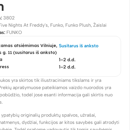
m
s:
3802
Five Nights At Freddy's
,
Funko
,
Funko Plush
,
Žaislai
as:
FUNKO
mas atsiėmimas Vilniuje,
Susitarus iš anksto
s g. 11 (susitarus iš anksto)
a
1–2 d.d.
ress
1–2 d.d.
ukos yra skirtos tik iliustraciniams tikslams ir yra
Prekių aprašymuose pateikiamos vaizdo nuorodos yra
pobūdžio, todėl jose esanti informacija gali skirtis nuo
s.
ų ypatybių originalių produktų spalvos, užrašai,
atmenys, dydžiai, funkcijos ar kitos savybės gali atrodyti
alybėje. Todėl prašome vadovautis tik tomis savybėmis,