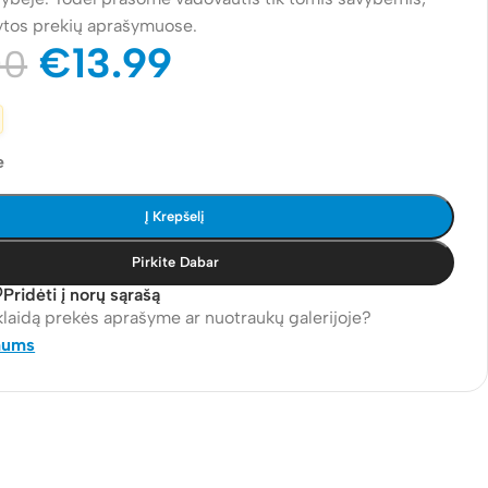
ytos prekių aprašymuose.
€
13.99
00
e
Į Krepšelį
Pirkite Dabar
Pridėti į norų sąrašą
klaidą prekės aprašyme ar nuotraukų galerijoje?
mums