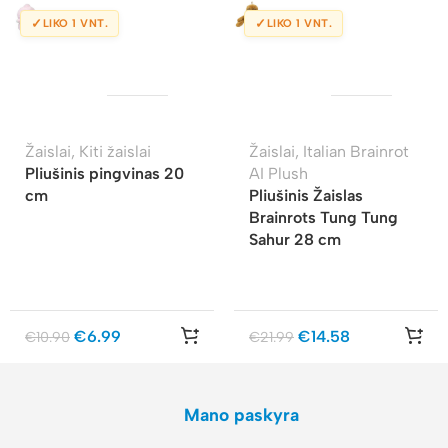
✓
✓
LIKO 1 VNT.
LIKO 1 VNT.
Žaislai
,
Kiti žaislai
Žaislai
,
Italian Brainrot
Pliušinis pingvinas 20
AI Plush
cm
Pliušinis Žaislas
Brainrots Tung Tung
Sahur 28 cm
€
6.99
€
14.58
€
10.90
€
21.99
Mano paskyra