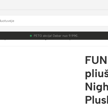
PETG akcija! Dabar nuo 9.99€.
 pliušinis žaislas Five Nights At Freddy’s Plush Jack O Chi
FUN
pliu
Nigh
Plus