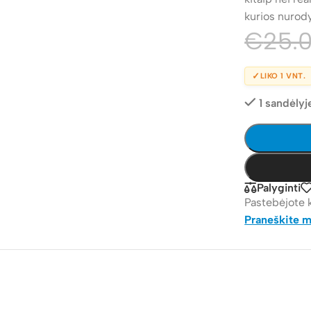
kurios nurod
€
25.
✓
LIKO 1 VNT.
1 sandėlyj
Palyginti
Pastebėjote 
Praneškite 