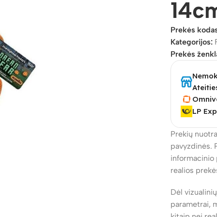
14c
Prekės koda
Kategorijos:
Prekės ženkl
Nemoka
Ateitie
Omniv
LP Exp
Prekių nuotra
pavyzdinės. 
informacinio 
realios prekė
Dėl vizualini
parametrai, m
kitaip nei re