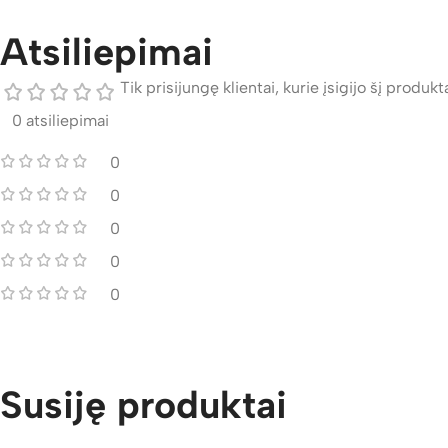
Atsiliepimai
Tik prisijungę klientai, kurie įsigijo šį produktą
0 atsiliepimai
0
0
0
0
0
Susiję produktai