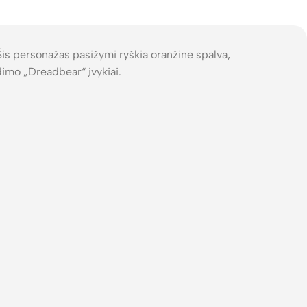
 Šis personažas pasižymi ryškia oranžine spalva,
dimo „Dreadbear“ įvykiai.