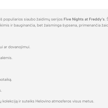
iš populiarios siaubo žaidimų serijos
Five Nights at Freddy’s
.
 akimis ir bauginančia, bet žaisminga šypsena, primenančia žai
ui ar dovanojimui.
talėmis.
otaiką.
s.
jų kolekciją ir suteiks Helovino atmosferos visus metus.