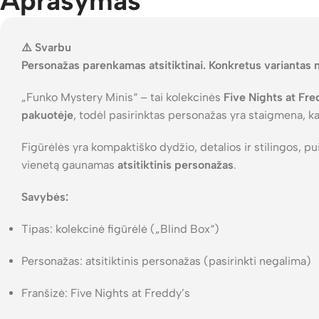
Aprašymas
⚠️ Svarbu
Personažas parenkamas atsitiktinai. Konkretus variantas 
„Funko Mystery Minis“ – tai kolekcinės
Five Nights at Fre
pakuotėje
, todėl pasirinktas personažas yra staigmena, k
Figūrėlės yra kompaktiško dydžio, detalios ir stilingos, pu
vienetą gaunamas
atsitiktinis personažas
.
Savybės:
Tipas: kolekcinė figūrėlė („Blind Box“)
Personažas: atsitiktinis personažas (pasirinkti negalima)
Franšizė: Five Nights at Freddy’s