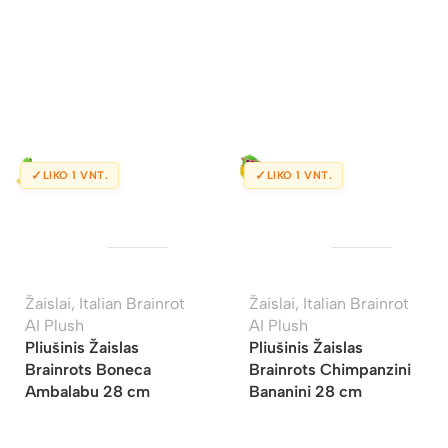
✓
✓
LIKO 1 VNT.
LIKO 1 VNT.
Žaislai
,
Italian Brainrot
Žaislai
,
Italian Brainrot
AI Plush
AI Plush
Pliušinis Žaislas
Pliušinis Žaislas
Brainrots Boneca
Brainrots Chimpanzini
Ambalabu 28 cm
Bananini 28 cm