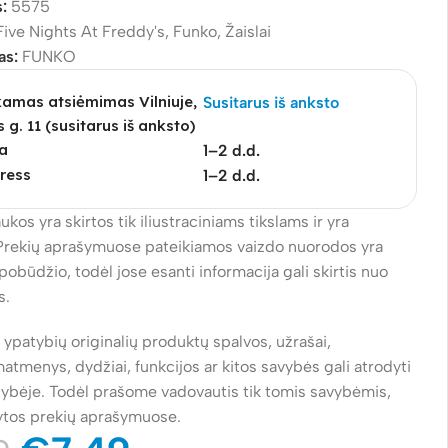
s:
5575
Five Nights At Freddy's
,
Funko
,
Žaislai
as:
FUNKO
mas atsiėmimas Vilniuje,
Susitarus iš anksto
s g. 11 (susitarus iš anksto)
a
1–2 d.d.
ress
1–2 d.d.
ukos yra skirtos tik iliustraciniams tikslams ir yra
Prekių aprašymuose pateikiamos vaizdo nuorodos yra
pobūdžio, todėl jose esanti informacija gali skirtis nuo
s.
ų ypatybių originalių produktų spalvos, užrašai,
atmenys, dydžiai, funkcijos ar kitos savybės gali atrodyti
alybėje. Todėl prašome vadovautis tik tomis savybėmis,
ytos prekių aprašymuose.