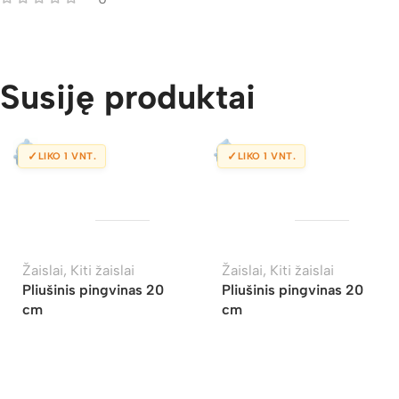
Susiję produktai
✓
✓
LIKO 1 VNT.
LIKO 1 VNT.
Žaislai
,
Kiti žaislai
Žaislai
,
Kiti žaislai
Pliušinis pingvinas 20
Pliušinis pingvinas 20
cm
cm