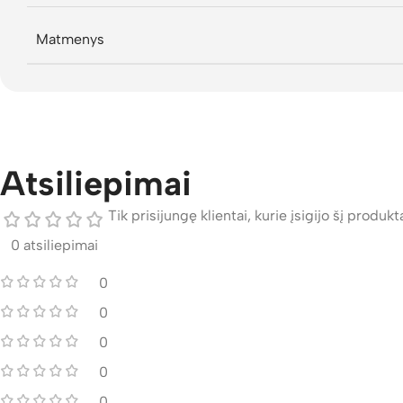
Matmenys
Atsiliepimai
Tik prisijungę klientai, kurie įsigijo šį produktą
0 atsiliepimai
0
0
0
0
0