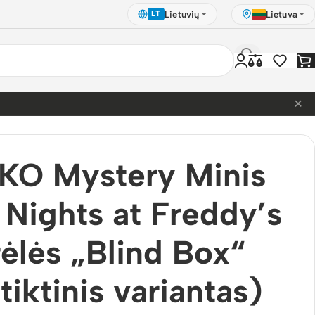
Lietuvių
Lietuva
LT
×
)
KO Mystery Minis
 Nights at Freddy’s
rėlės „Blind Box“
itiktinis variantas)