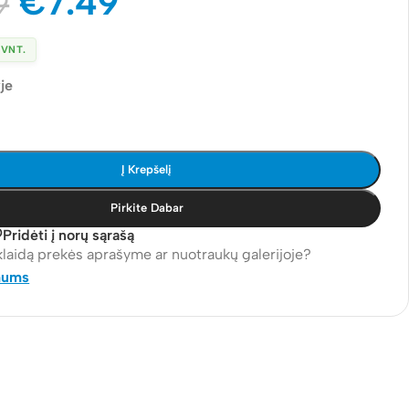
€
7.49
9
 VNT.
je
Į Krepšelį
Pirkite Dabar
Pridėti į norų sąrašą
klaidą prekės aprašyme ar nuotraukų galerijoje?
mums