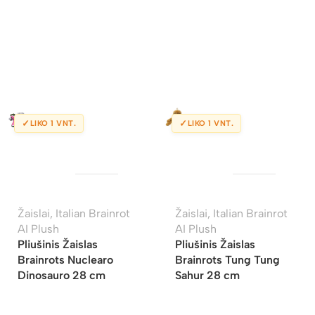
✓
✓
LIKO 1 VNT.
LIKO 1 VNT.
Žaislai
,
Italian Brainrot
Žaislai
,
Italian Brainrot
AI Plush
AI Plush
Pliušinis Žaislas
Pliušinis Žaislas
Brainrots Nuclearo
Brainrots Tung Tung
Dinosauro 28 cm
Sahur 28 cm