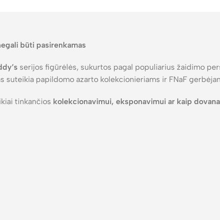
negali būti pasirenkamas
ddy’s
serijos figūrėlės, sukurtos pagal populiarius žaidimo per
as suteikia papildomo azarto kolekcionieriams ir FNaF gerbėja
ikiai tinkančios
kolekcionavimui, eksponavimui ar kaip dovana