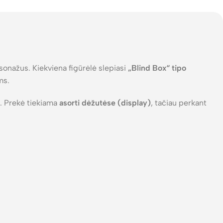
sonažus. Kiekviena figūrėlė slepiasi
„Blind Box“ tipo
ms.
. Prekė tiekiama
asorti dėžutėse (display)
, tačiau perkant