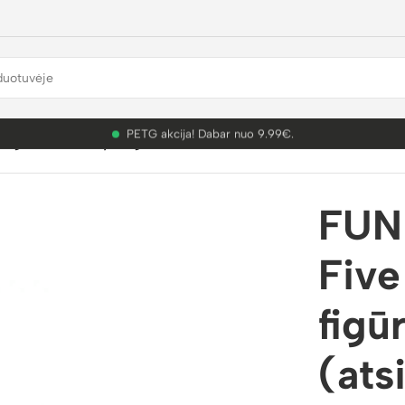
PETG akcija! Dabar nuo 9.99€.
ghts at Freddy’s figūrėlės „Blind Box“ (atsitiktinis variantas
FUN
Five
figū
(ats