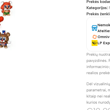
Prekės koda
Kategorijos:
Prekės ženkl
Nemoka
Ateitie
Omniv
LP Exp
Prekių nuotra
pavyzdinės. 
informacinio 
realios prekė
Dėl vizualini
parametrai, m
kitaip nei re
kurios nurod