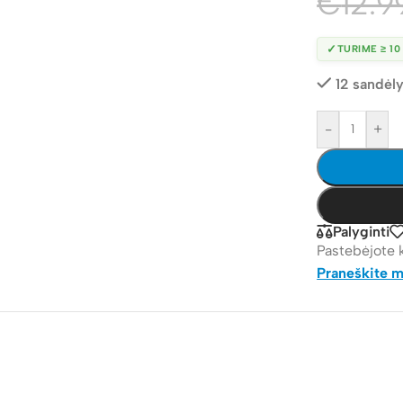
€
12.9
✓
TURIME ≥ 10
12 sandėly
-
+
Palyginti
Pastebėjote 
Praneškite 