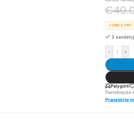
€
40.
✓
LIKO 2 VNT.
2 sandėly
-
+
Palyginti
Pastebėjote 
Praneškite 