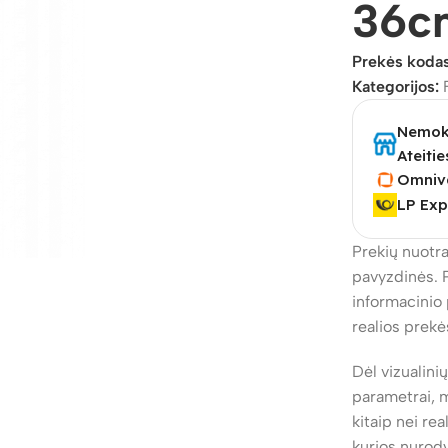
36c
Prekės koda
Kategorijos:
Nemoka
Ateitie
Omniv
LP Exp
Prekių nuotra
pavyzdinės. 
informacinio 
realios prekė
Dėl vizualini
parametrai, m
kitaip nei re
kurios nurod