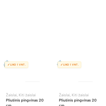
✓
✓
LIKO 1 VNT.
LIKO 1 VNT.
Žaislai
,
Kiti žaislai
Žaislai
,
Kiti žaislai
Pliušinis pingvinas 20
Pliušinis pingvinas 20
cm
cm