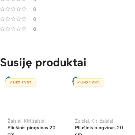
0
0
0
Susiję produktai
✓
✓
LIKO 1 VNT.
LIKO 1 VNT.
Žaislai
,
Kiti žaislai
Žaislai
,
Kiti žaislai
Pliušinis pingvinas 20
Pliušinis pingvinas 20
cm
cm