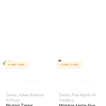
✓
✓
LIKO 1 VNT.
LIKO 2 VNT.
Žaislai
,
Italian Brainrot
Žaislai
,
Five Nights At
AI Plush
Freddy's
Pliušinis Žaislas
Minkštas žaislas Five