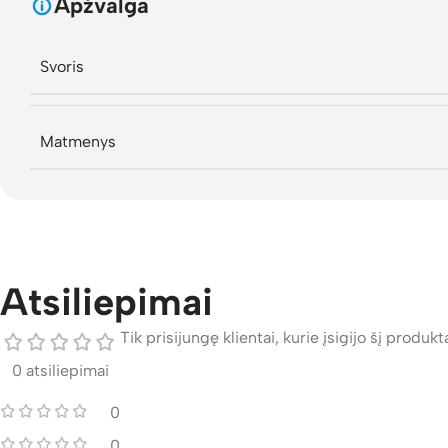
Apžvalga
Svoris
Matmenys
Atsiliepimai
Tik prisijungę klientai, kurie įsigijo šį produktą
0 atsiliepimai
0
0