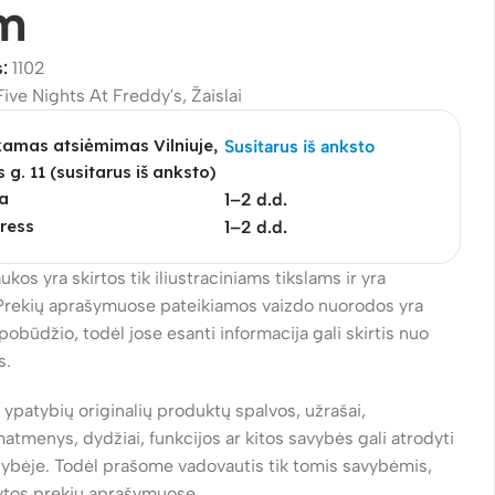
m
s:
1102
Five Nights At Freddy's
,
Žaislai
mas atsiėmimas Vilniuje,
Susitarus iš anksto
s g. 11 (susitarus iš anksto)
a
1–2 d.d.
ress
1–2 d.d.
ukos yra skirtos tik iliustraciniams tikslams ir yra
Prekių aprašymuose pateikiamos vaizdo nuorodos yra
pobūdžio, todėl jose esanti informacija gali skirtis nuo
s.
ų ypatybių originalių produktų spalvos, užrašai,
atmenys, dydžiai, funkcijos ar kitos savybės gali atrodyti
alybėje. Todėl prašome vadovautis tik tomis savybėmis,
ytos prekių aprašymuose.