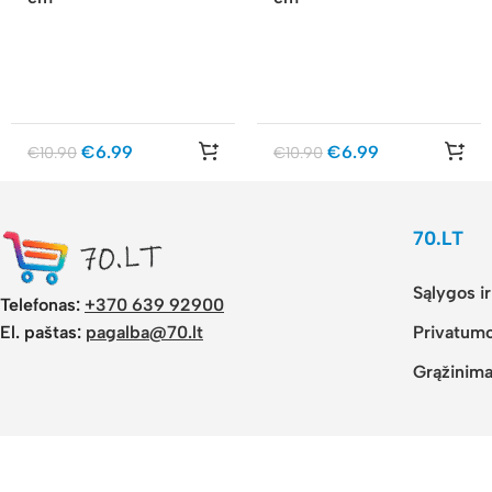
€
6.99
€
6.99
€
10.90
€
10.90
70.LT
Sąlygos i
Telefonas:
+370 639 92900
El. paštas:
pagalba@70.lt
Privatumo
Grąžinima