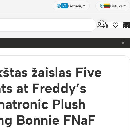
Lietuvių
Lietuva
LT
×
nnie FNaF 36cm
štas žaislas Five
ts at Freddy’s
atronic Plush
ng Bonnie FNaF