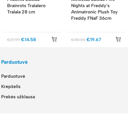
Brainrots Tralalero
Nights at Freddy’s
Tralala 28 cm
Animatronic Plush Toy
Freddy FNaF 36cm
€
14.58
€
19.67
€
21.99
€
40.00
Parduotuvė
Parduotuvė
Krepšelis
Prekės užklausa