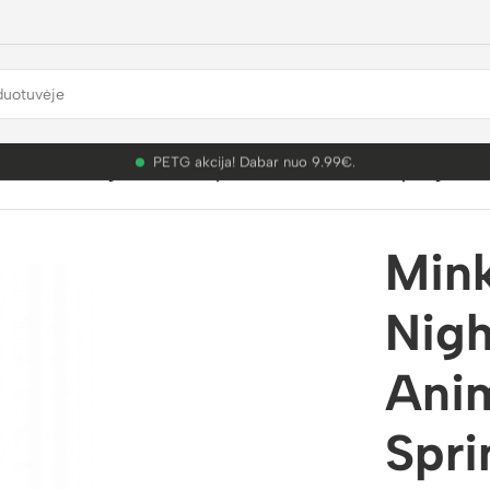
PETG akcija! Dabar nuo 9.99€.
žaislas Five Nights at Freddy’s Animatronic Plush Spring Bo
Mink
Nigh
Anim
Spri