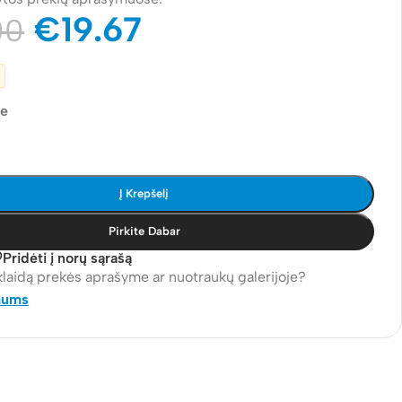
€
19.67
00
je
Į Krepšelį
Pirkite Dabar
Pridėti į norų sąrašą
klaidą prekės aprašyme ar nuotraukų galerijoje?
mums