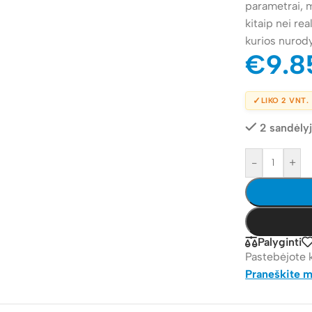
parametrai, m
kitaip nei re
kurios nurod
€
9.8
✓
LIKO 2 VNT.
2 sandėly
-
+
Palyginti
Pastebėjote 
Praneškite 