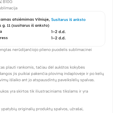
s:
B10G
ublimacija
mas atsiėmimas Vilniuje,
Susitarus iš anksto
s g. 11 (susitarus iš anksto)
a
1–2 d.d.
ress
1–2 d.d.
engtas nerūdijančiojo plieno puodelis sublimacinei
tas plauti rankomis, tačiau dėl aukštos kokybės
angos jis puikiai pakenčia plovimą indaplovėje ir po kelių
imų išlaiko ant jo atspausdintų paveikslėlių spalvas.
ukos yra skirtos tik iliustraciniams tikslams ir yra
ų ypatybių originalių produktų spalvos, užrašai,