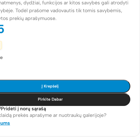
atmenys, dydžiai, funkcijos ar kitos savybės gali atrodyti
alybėje. Todėl prašome vadovautis tik tomis savybėmis,
ytos prekių aprašymuose.
5
je
Į Krepšelį
Pirkite Dabar
Pridėti į norų sąrašą
klaidą prekės aprašyme ar nuotraukų galerijoje?
mums