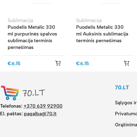
Sublimacija
Sublimacija
Puodelis Metalic 330
Puodelis Metalic 330
ml purpurinės spalvos
ml Auksinis sublimacija
sublimacija terminis
terminis pernešimas
pernešimas
€
6.15
€
6.15
70.LT
Sąlygos i
Telefonas:
+370 639 92900
El. paštas:
pagalba@70.lt
Privatumo
Grąžinima