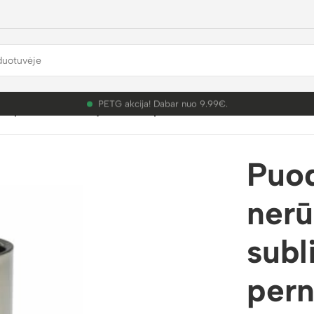
PETG akcija! Dabar nuo 9.99€.
čio plieno sublimacija terminis pernešimas
Puod
nerū
subl
per