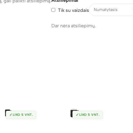
Atsiliepimai
, gali palikti atsiliepimą.
Tik su vaizdais
Dar nėra atsiliepimų.
✓
✓
LIKO 5 VNT.
LIKO 5 VNT.