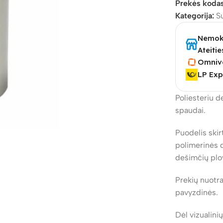
Prekės koda
Kategorija:
S
Nemoka
Ateitie
Omniv
LP Exp
Poliesteriu d
spaudai.
Puodelis skir
polimerinės d
dešimčių plov
Prekių nuotra
pavyzdinės.
Dėl vizualini