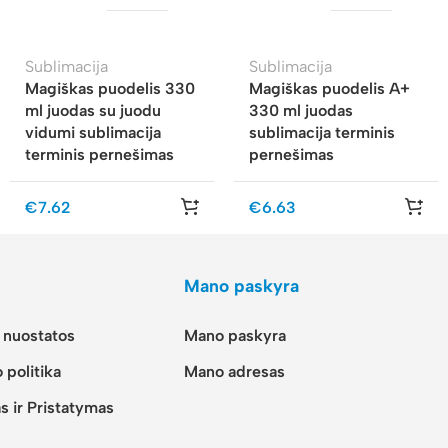
Sublimacija
Sublimacija
Magiškas puodelis 330
Magiškas puodelis A+
ml juodas su juodu
330 ml juodas
vidumi sublimacija
sublimacija terminis
terminis pernešimas
pernešimas
€
7.62
€
6.63
Mano paskyra
r nuostatos
Mano paskyra
 politika
Mano adresas
s ir Pristatymas