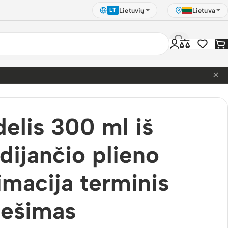
Lietuvių
Lietuva
LT
×
elis 300 ml iš
dijančio plieno
imacija terminis
nešimas