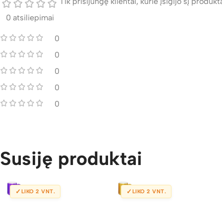
Tik prisijungę klientai, kurie įsigijo šį produktą
0 atsiliepimai
0
0
0
0
0
Susiję produktai
✓
✓
LIKO 2 VNT.
LIKO 2 VNT.