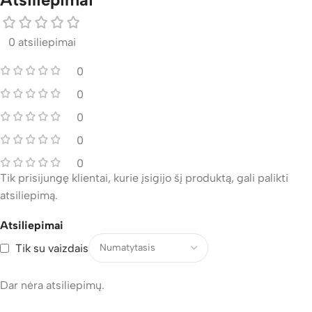
0 atsiliepimai
0
0
0
0
0
Tik prisijungę klientai, kurie įsigijo šį produktą, gali palikti
atsiliepimą.
Atsiliepimai
Tik su vaizdais
Dar nėra atsiliepimų.