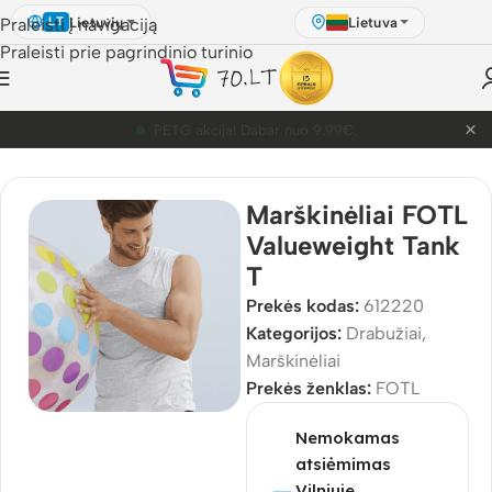
Lietuvių
Lietuva
Praleisti į navigaciją
LT
Praleisti prie pagrindinio turinio
×
PETG akcija! Dabar nuo 9.99€.
Pradžia
/
Parduotuvė
/
Drabužiai
/
Marškinėliai
Marškinėliai FOTL
Valueweight Tank
T
Prekės kodas:
612220
Kategorijos:
Drabužiai
,
Marškinėliai
Prekės ženklas:
FOTL
Nemokamas
atsiėmimas
Vilniuje,