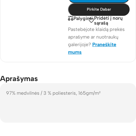
Pirkite Dabar
Pridėti į norų
Palyginti
sąrašą
Pastebėjote klaidą prekės
aprašyme ar nuotraukų
galerijoje?
Praneškite
mums
Aprašymas
97% medvilnės / 3 % poliesteris, 165gm/m²