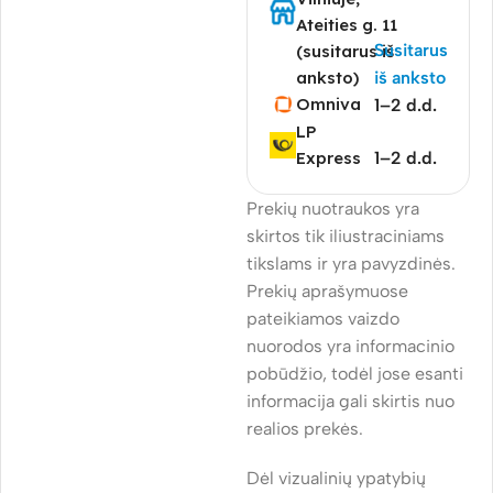
Ateities g. 11
Susitarus
(susitarus iš
anksto)
iš anksto
Omniva
1–2 d.d.
LP
Express
1–2 d.d.
Prekių nuotraukos yra
skirtos tik iliustraciniams
tikslams ir yra pavyzdinės.
Prekių aprašymuose
pateikiamos vaizdo
nuorodos yra informacinio
pobūdžio, todėl jose esanti
informacija gali skirtis nuo
realios prekės.
Dėl vizualinių ypatybių