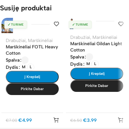
Susiję produktai
✓
✓
TURIME
TURIME
Drabužiai
,
Marškinėliai
Drabužiai
,
Marškinėliai
Marškinėliai Gildan Light
Marškinėliai FOTL Heavy
Cotton
Cotton
Spalva
Spalva
Dydis
M
L
Dydis
M
L
Į Krepšelį
Į Krepšelį
Pirkite Dabar
Pirkite Dabar
€
4.99
€
3.99
€
7.00
€
6.50