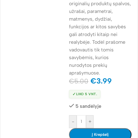
originalių produktų spalvos,
užrašai, parametrai,
matmenys, dydžiai,
funkcijos ar kitos savybės
gali atrodyti kitaip nei
realybėje. Todėl prašome
vadovautis tik tomis
savybėmis, kurios
nurodytos prekių
aprašymuose.
€
3.99
€
5.00
✓
LIKO 5 VNT.
5 sandėlyje
-
+
Į Krepšelį