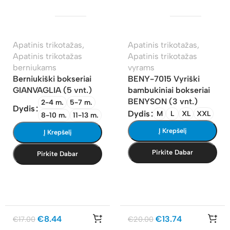
Apatinis trikotažas
,
Apatinis trikotažas
,
Apatinis trikotažas
Apatinis trikotažas
berniukams
vyrams
Berniukiški bokseriai
BENY-7015 Vyriški
GIANVAGLIA (5 vnt.)
bambukiniai bokseriai
BENYSON (3 vnt.)
2-4 m.
5-7 m.
Dydis
Dydis
M
L
XL
XXL
8-10 m.
11-13 m.
Į Krepšelį
Į Krepšelį
Pirkite Dabar
Pirkite Dabar
€
8.44
€
13.74
€
17.00
€
20.00