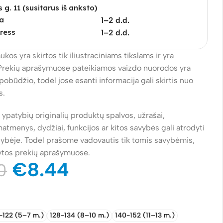
s g. 11 (susitarus iš anksto)
a
1–2 d.d.
ress
1–2 d.d.
ukos yra skirtos tik iliustraciniams tikslams ir yra
Prekių aprašymuose pateikiamos vaizdo nuorodos yra
pobūdžio, todėl jose esanti informacija gali skirtis nuo
s.
ų ypatybių originalių produktų spalvos, užrašai,
atmenys, dydžiai, funkcijos ar kitos savybės gali atrodyti
alybėje. Todėl prašome vadovautis tik tomis savybėmis,
ytos prekių aprašymuose.
€
8.44
0
-122 (5–7 m.)
128-134 (8–10 m.)
140-152 (11–13 m.)