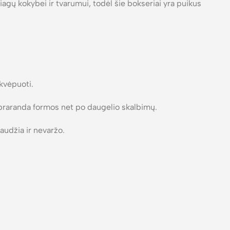
agų kokybei ir tvarumui, todėl šie bokseriai yra puikus
 kvėpuoti.
nepraranda formos net po daugelio skalbimų.
audžia ir nevaržo.