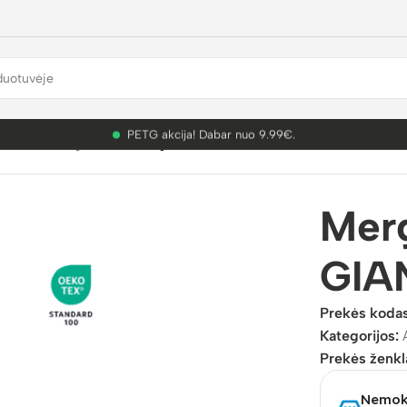
PETG akcija! Dabar nuo 9.99€.
ikotažas mergaitėms
/
Mergaitiški bokseriai GIANVAGLIA (5 vnt
Merg
GIA
Prekės koda
Kategorijos:
Prekės ženkl
Nemoka