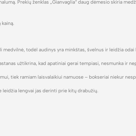
onalumą. Prekių ženklas „Gianvaglia“ daug dėmesio skiria medži
 kainą.
i medvilnė, todėl audinys yra minkštas, švelnus ir leidžia odai
astanas užtikrina, kad apatiniai gerai tempiasi, nesmunka ir 
mui, tiek ramiam laisvalaikiui namuose – bokseriai niekur nesp
leidžia lengvai jas derinti prie kitų drabužių.