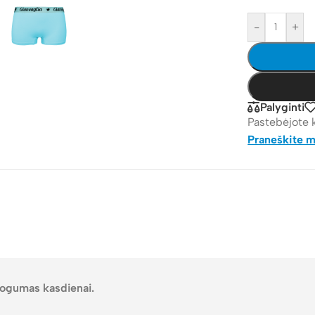
-
+
Palyginti
Pastebėjote 
Praneškite 
atogumas kasdienai.