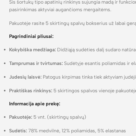
Šis šortukų tipo apatinių rinkinys sujungia madą ir funkci
pasirinkimas aktyviai augančioms mergaitėms.
Pakuotėje rasite 5 skirtingų spalvų bokserius už labai gerą
Pagrindiniai pliusai:
Kokybiška medžiaga:
Didžiąją sudėties dalį sudaro natūral
Tamprumas ir tvirtumas:
Sudėtyje esantis poliamidas ir el
Judesių laisvė:
Patogus kirpimas tinka tiek aktyviam judėji
Praktiškas rinkinys:
5 skirtingos spalvos vienoje pakuotėje 
Informacija apie prekę:
Pakuotėje:
5 vnt. (skirtingų spalvų)
Sudėtis:
78% medvilnė, 12% poliamidas, 5% elastanas