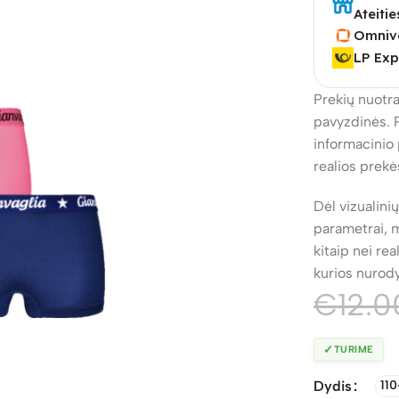
Ateitie
Omniv
LP Exp
Prekių nuotra
pavyzdinės. 
informacinio 
realios prekė
Dėl vizualini
parametrai, m
kitaip nei re
kurios nurod
€
12.0
✓
TURIME
Dydis
110