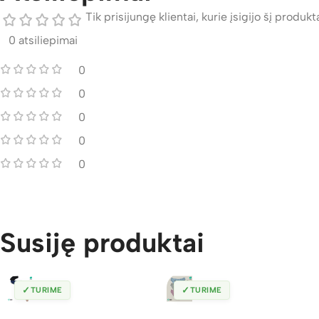
Tik prisijungę klientai, kurie įsigijo šį produktą
0 atsiliepimai
0
0
0
0
0
Susiję produktai
✓
✓
TURIME
TURIME