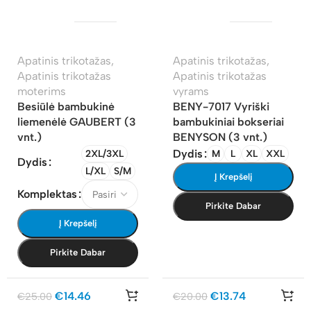
Apatinis trikotažas
,
Apatinis trikotažas
,
Apatinis trikotažas
Apatinis trikotažas
moterims
vyrams
Besiūlė bambukinė
BENY-7017 Vyriški
liemenėlė GAUBERT (3
bambukiniai bokseriai
vnt.)
BENYSON (3 vnt.)
Dydis
2XL/3XL
M
L
XL
XXL
Dydis
L/XL
S/M
Į Krepšelį
Komplektas
Pirkite Dabar
Į Krepšelį
Pirkite Dabar
€
14.46
€
13.74
€
25.00
€
20.00