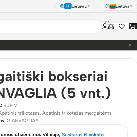
Lietuvių
Lietuva
LT
×
.)
aitiški bokseriai
NVAGLIA (5 vnt.)
s:
801-M
Apatinis trikotažas
,
Apatinis trikotažas mergaitėms
as:
GIANVAGLIA®
mas atsiėmimas Vilniuje,
Susitarus iš anksto