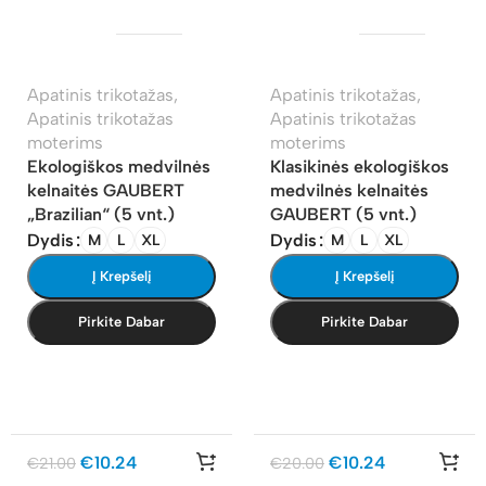
Apatinis trikotažas
,
Apatinis trikotažas
,
Apatinis trikotažas
Apatinis trikotažas
moterims
moterims
Ekologiškos medvilnės
Klasikinės ekologiškos
kelnaitės GAUBERT
medvilnės kelnaitės
„Brazilian“ (5 vnt.)
GAUBERT (5 vnt.)
Dydis
Dydis
M
L
XL
M
L
XL
Į Krepšelį
Į Krepšelį
Pirkite Dabar
Pirkite Dabar
€
10.24
€
10.24
€
21.00
€
20.00