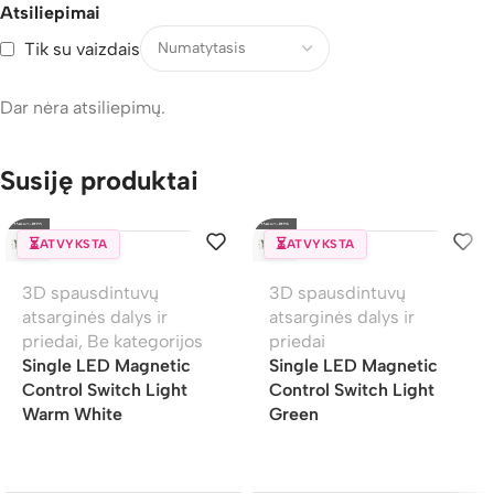
Atsiliepimai
Tik su vaizdais
Dar nėra atsiliepimų.
Susiję produktai
⏳
⏳
ATVYKSTA
ATVYKSTA
3D spausdintuvų
3D spausdintuvų
atsarginės dalys ir
atsarginės dalys ir
priedai
,
Be kategorijos
priedai
Single LED Magnetic
Single LED Magnetic
Control Switch Light
Control Switch Light
Warm White
Green