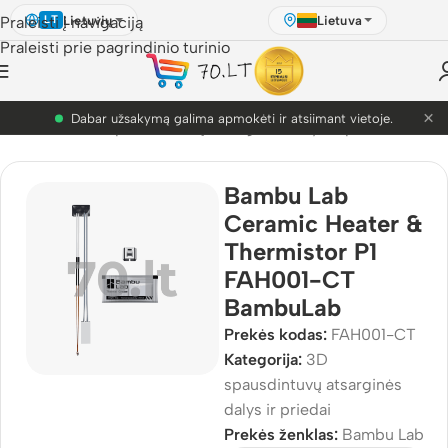
Lietuvių
Lietuva
Praleisti į navigaciją
LT
Praleisti prie pagrindinio turinio
×
PETG akcija! Dabar nuo 9.99€.
D Pasaulis
/
3D spausdintuvų atsarginės dalys ir priedai
Bambu Lab
Ceramic Heater &
Thermistor P1
FAH001-CT
BambuLab
Prekės kodas:
FAH001-CT
Kategorija:
3D
spausdintuvų atsarginės
dalys ir priedai
Prekės ženklas:
Bambu Lab