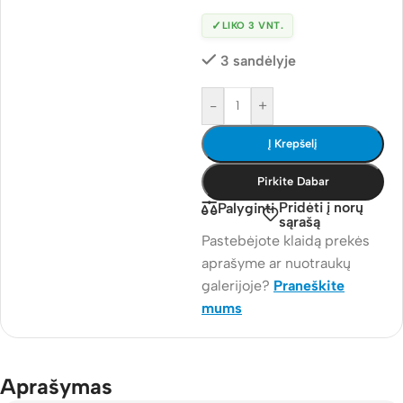
✓
LIKO 3 VNT.
3 sandėlyje
-
+
Į Krepšelį
Pirkite Dabar
Pridėti į norų
Palyginti
sąrašą
Pastebėjote klaidą prekės
aprašyme ar nuotraukų
galerijoje?
Praneškite
mums
Aprašymas