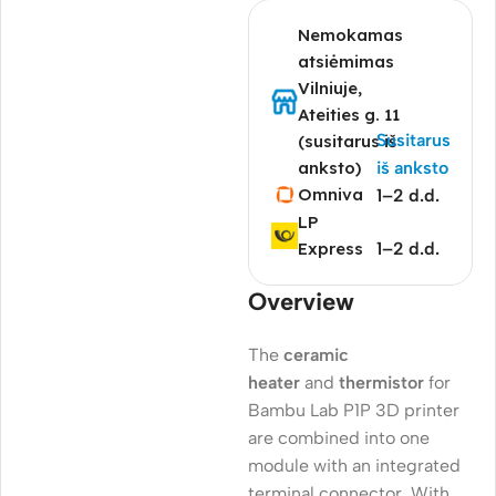
Nemokamas
atsiėmimas
Vilniuje,
Ateities g. 11
Susitarus
(susitarus iš
anksto)
iš anksto
Omniva
1–2 d.d.
LP
Express
1–2 d.d.
Overview
The
ceramic
heater
and
thermistor
for
Bambu Lab P1P 3D printer
are combined into one
module with an integrated
terminal connector. With