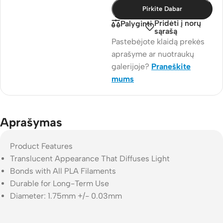
Pirkite Dabar
Pridėti į norų
Palyginti
sąrašą
Pastebėjote klaidą prekės
aprašyme ar nuotraukų
galerijoje?
Praneškite
mums
Aprašymas
Product Features
Translucent Appearance That Diffuses Light
Bonds with All PLA Filaments
Durable for Long-Term Use
Diameter: 1.75mm +/- 0.03mm