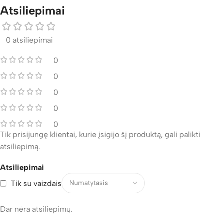
Atsiliepimai
0 atsiliepimai
0
0
0
0
0
Tik prisijungę klientai, kurie įsigijo šį produktą, gali palikti
atsiliepimą.
Atsiliepimai
Tik su vaizdais
Dar nėra atsiliepimų.