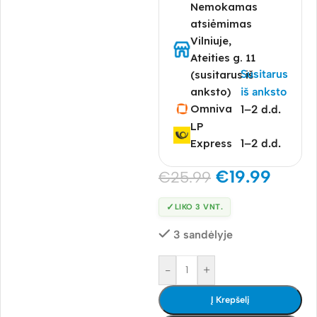
Nemokamas
atsiėmimas
Vilniuje,
Ateities g. 11
Susitarus
(susitarus iš
anksto)
iš anksto
Omniva
1–2 d.d.
LP
Express
1–2 d.d.
€
19.99
€
25.99
✓
LIKO 3 VNT.
3 sandėlyje
-
+
Į Krepšelį