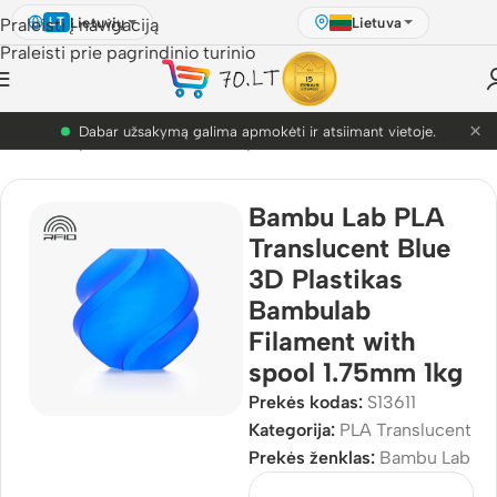
Lietuvių
Lietuva
Praleisti į navigaciją
LT
Praleisti prie pagrindinio turinio
×
PETG akcija! Dabar nuo 9.99€.
usdinimo plastikai
/
Bambu Lab plastikai
/
PLA Translucent
Bambu Lab PLA
Translucent Blue
3D Plastikas
Bambulab
Filament with
spool 1.75mm 1kg
Prekės kodas:
S13611
Kategorija:
PLA Translucent
Prekės ženklas:
Bambu Lab