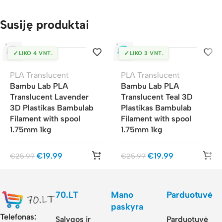
Susiję produktai
✓
✓
LIKO 4 VNT.
LIKO 3 VNT.
PLA Translucent
PLA Translucent
Bambu Lab PLA
Bambu Lab PLA
Translucent Lavender
Translucent Teal 3D
3D Plastikas Bambulab
Plastikas Bambulab
Filament with spool
Filament with spool
1.75mm 1kg
1.75mm 1kg
€
19.99
€
19.99
€
25.99
€
25.99
70.LT
Mano
Parduotuvė
paskyra
Telefonas:
Sąlygos ir
Parduotuvė