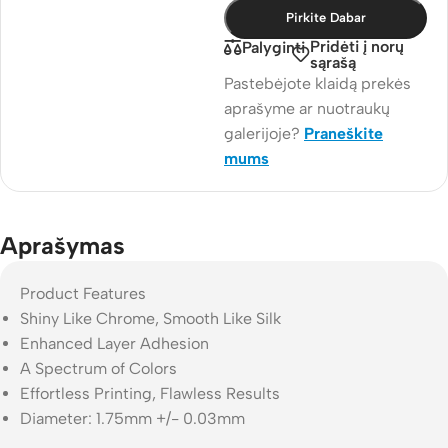
Pirkite Dabar
Pridėti į norų
Palyginti
sąrašą
Pastebėjote klaidą prekės
aprašyme ar nuotraukų
galerijoje?
Praneškite
mums
Aprašymas
Product Features
Shiny Like Chrome, Smooth Like Silk
Enhanced Layer Adhesion
A Spectrum of Colors
Effortless Printing, Flawless Results
Diameter: 1.75mm +/- 0.03mm