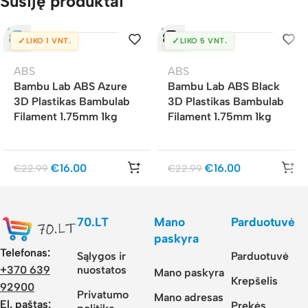
Susiję produktai
✓
✓
LIKO 1 VNT.
LIKO 5 VNT.
ABS
ABS
Bambu Lab ABS Azure
Bambu Lab ABS Black
3D Plastikas Bambulab
3D Plastikas Bambulab
Filament 1.75mm 1kg
Filament 1.75mm 1kg
€
16.00
€
16.00
€
22.99
€
22.99
70.LT
Mano
Parduotuvė
paskyra
Telefonas:
Sąlygos ir
Parduotuvė
nuostatos
+370 639
Mano paskyra
Krepšelis
92900
Privatumo
Mano adresas
El. paštas:
Prekės