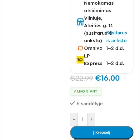
Nemokamas
atsiėmimas
Vilniuje,
Ateities g. 11
Susitarus
(susitarus iš
anksto)
iš anksto
Omniva
1–2 d.d.
LP
Express
1–2 d.d.
€
16.00
€
22.99
✓
LIKO 5 VNT.
5 sandėlyje
-
+
Į Krepšelį