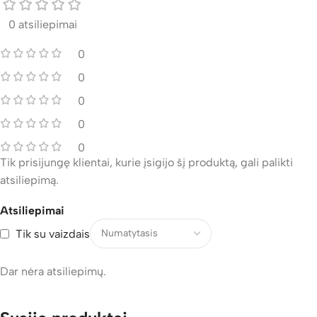
0 atsiliepimai
0
0
0
0
0
Tik prisijungę klientai, kurie įsigijo šį produktą, gali palikti
atsiliepimą.
Atsiliepimai
Tik su vaizdais
Dar nėra atsiliepimų.