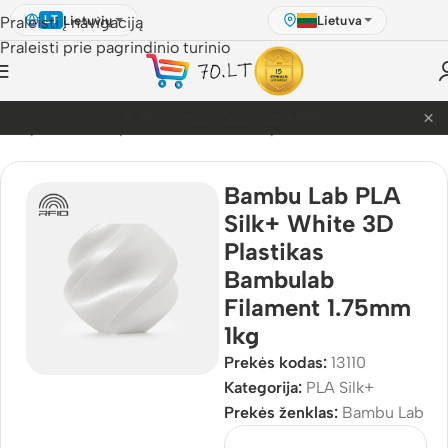
Lietuvių
Lietuva
Praleisti į navigaciją
LT
Praleisti prie pagrindinio turinio
×
PETG akcija! Dabar nuo 9.99€.
3D Spausdinimo plastikai
/
Bambu Lab plastikai
/
PLA Silk+
Bambu Lab PLA
Silk+ White 3D
Plastikas
Bambulab
Filament 1.75mm
1kg
Prekės kodas:
13110
Kategorija:
PLA Silk+
Prekės ženklas:
Bambu Lab