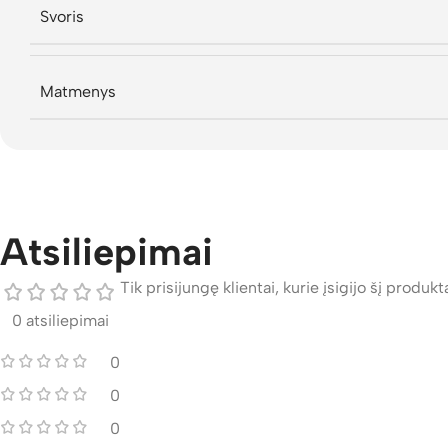
Svoris
Matmenys
Atsiliepimai
Tik prisijungę klientai, kurie įsigijo šį produktą
0 atsiliepimai
0
0
0