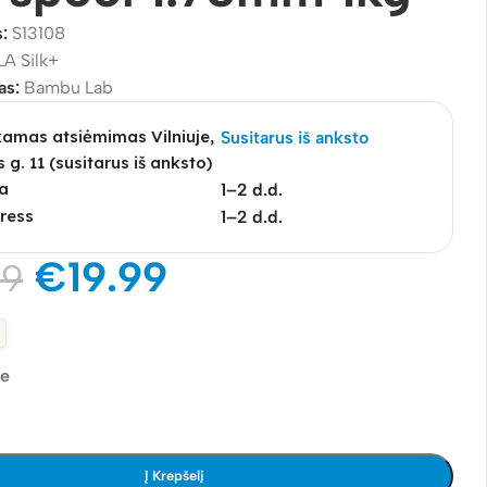
s:
S13108
LA Silk+
as:
Bambu Lab
mas atsiėmimas Vilniuje,
Susitarus iš anksto
s g. 11 (susitarus iš anksto)
a
1–2 d.d.
ress
1–2 d.d.
€
19.99
99
je
Į Krepšelį