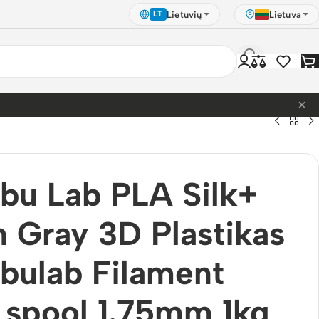
Lietuvių
Lietuva
LT
×
bu Lab PLA Silk+
n Gray 3D Plastikas
bulab Filament
 spool 1.75mm 1kg