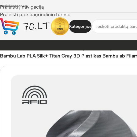
radžia
Praleisti į navigaciją
Parduotuvė
Praleisti prie pagrindinio turinio
Kategorijos
Pradžia
/
Parduotuvė
/
3D Pasaulis
/
3D Spausdinimo plastikai
/
Ba
Bambu Lab PLA Silk+ Titan Gray 3D Plastikas Bambulab Fila