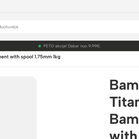
PETG akcija! Dabar nuo 9.99€.
mbu Lab plastikai
/
PLA Silk+
/
ment with spool 1.75mm 1kg
Bam
Tita
Bam
with