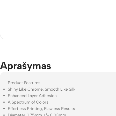
Aprašymas
Product Features
Shiny Like Chrome, Smooth Like Silk
Enhanced Layer Adhesion
A Spectrum of Colors
Effortless Printing, Flawless Results
Diameter: 1.75mm +/- 0.03mm