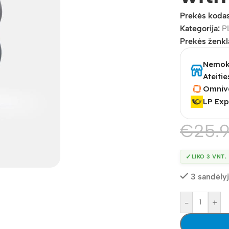
Prekės koda
Kategorija:
P
Prekės ženkl
Nemoka
Ateitie
Omniv
LP Exp
€
25.
✓
LIKO 3 VNT.
3 sandėly
-
+