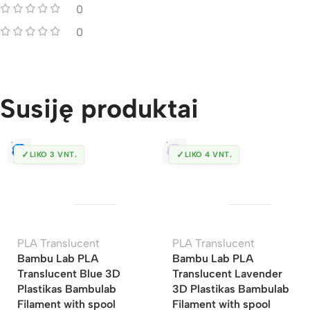
0
0
Susiję produktai
✓
✓
LIKO 3 VNT.
LIKO 4 VNT.
PLA Translucent
PLA Translucent
Bambu Lab PLA
Bambu Lab PLA
Translucent Blue 3D
Translucent Lavender
Plastikas Bambulab
3D Plastikas Bambulab
Filament with spool
Filament with spool