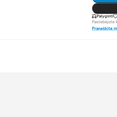
Palyginti
Pastebėjote 
Praneškite 