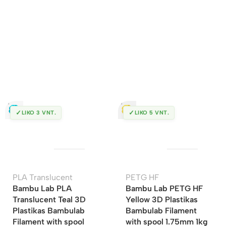
✓
✓
LIKO 3 VNT.
LIKO 5 VNT.
PLA Translucent
PETG HF
Bambu Lab PLA
Bambu Lab PETG HF
Translucent Teal 3D
Yellow 3D Plastikas
Plastikas Bambulab
Bambulab Filament
Filament with spool
with spool 1.75mm 1kg