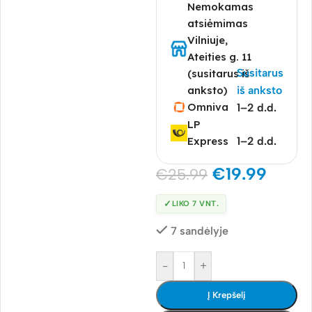
Nemokamas
atsiėmimas
Vilniuje,
Ateities g. 11
Susitarus
(susitarus iš
anksto)
iš anksto
Omniva
1–2 d.d.
LP
Express
1–2 d.d.
€
19.99
€
25.99
✓
LIKO 7 VNT.
7 sandėlyje
-
+
Į Krepšelį