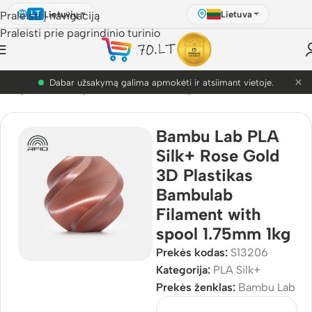
Lietuvių
Lietuva
Praleisti į navigaciją
LT
Praleisti prie pagrindinio turinio
×
PETG akcija! Dabar nuo 9.99€.
3D Spausdinimo plastikai
/
Bambu Lab plastikai
/
PLA Silk+
Bambu Lab PLA
Silk+ Rose Gold
3D Plastikas
Bambulab
Filament with
spool 1.75mm 1kg
Prekės kodas:
S13206
Kategorija:
PLA Silk+
Prekės ženklas:
Bambu Lab