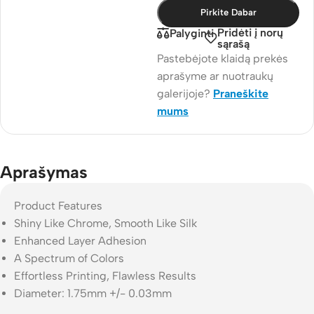
Pirkite Dabar
Pridėti į norų
Palyginti
sąrašą
Pastebėjote klaidą prekės
aprašyme ar nuotraukų
galerijoje?
Praneškite
mums
Aprašymas
Product Features
Shiny Like Chrome, Smooth Like Silk
Enhanced Layer Adhesion
A Spectrum of Colors
Effortless Printing, Flawless Results
Diameter: 1.75mm +/- 0.03mm