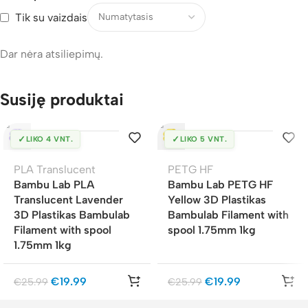
Tik su vaizdais
Dar nėra atsiliepimų.
Susiję produktai
✓
✓
LIKO 4 VNT.
LIKO 5 VNT.
PLA Translucent
PETG HF
Bambu Lab PLA
Bambu Lab PETG HF
Translucent Lavender
Yellow 3D Plastikas
3D Plastikas Bambulab
Bambulab Filament with
Filament with spool
spool 1.75mm 1kg
1.75mm 1kg
€
19.99
€
19.99
€
25.99
€
25.99