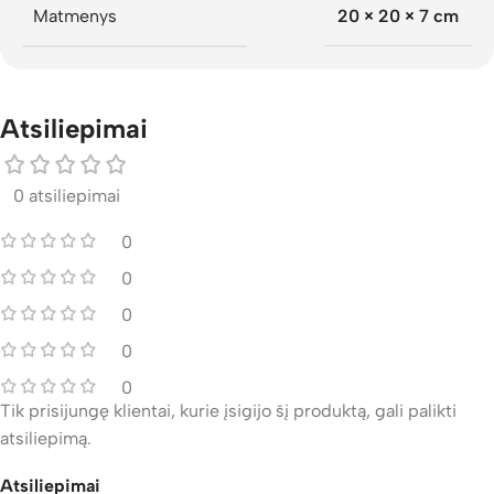
Matmenys
20 × 20 × 7 cm
Atsiliepimai
0 atsiliepimai
0
0
0
0
0
Tik prisijungę klientai, kurie įsigijo šį produktą, gali palikti
atsiliepimą.
Atsiliepimai