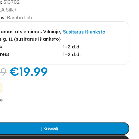
s:
S13702
LA Silk+
as:
Bambu Lab
mas atsiėmimas Vilniuje,
Susitarus iš anksto
s g. 11 (susitarus iš anksto)
a
1–2 d.d.
ress
1–2 d.d.
€
19.99
99
je
Į Krepšelį