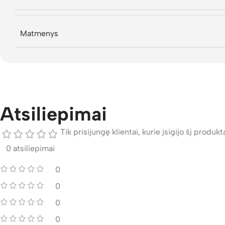
Matmenys
Atsiliepimai
Tik prisijungę klientai, kurie įsigijo šį produktą
0 atsiliepimai
0
0
0
0