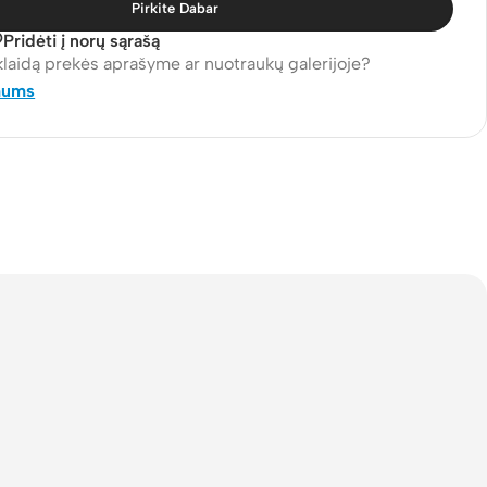
Pirkite Dabar
Pridėti į norų sąrašą
klaidą prekės aprašyme ar nuotraukų galerijoje?
mums