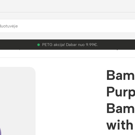
PETG akcija! Dabar nuo 9.99€.
mbu Lab plastikai
/
PLA Silk+
/
Bambu Lab PLA Silk+ Purple 3D P
Bam
Purp
Bam
with