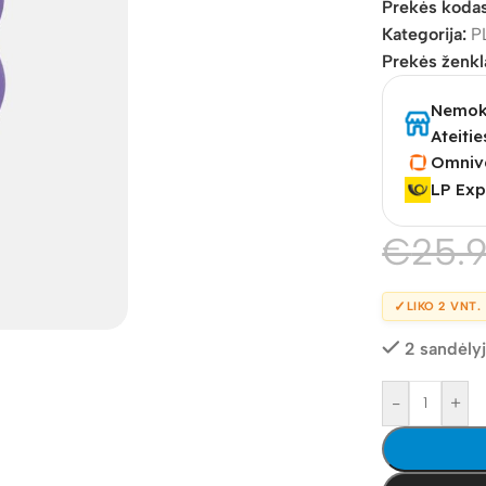
Prekės koda
Kategorija:
P
Prekės ženkl
Nemoka
Ateitie
Omniv
LP Exp
€
25.
✓
LIKO 2 VNT.
2 sandėly
-
+