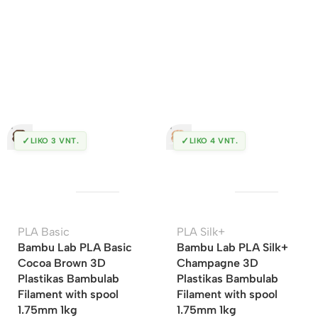
✓
✓
LIKO 3 VNT.
LIKO 4 VNT.
PLA Basic
PLA Silk+
Bambu Lab PLA Basic
Bambu Lab PLA Silk+
Cocoa Brown 3D
Champagne 3D
Plastikas Bambulab
Plastikas Bambulab
Filament with spool
Filament with spool
1.75mm 1kg
1.75mm 1kg