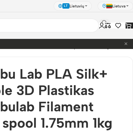
Lietuvių
Lietuva
LT
×
lastikas Bambulab Filament with spool 1.75mm 1kg
bu Lab PLA Silk+
le 3D Plastikas
bulab Filament
 spool 1.75mm 1kg