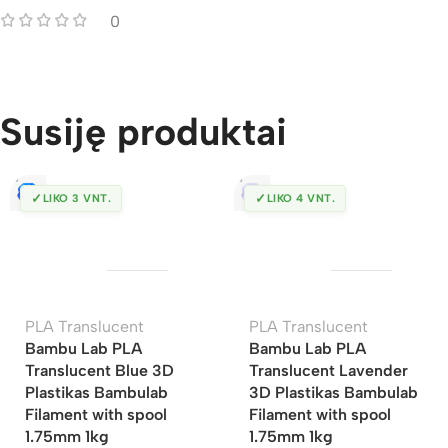
0
Susiję produktai
✓
✓
LIKO 3 VNT.
LIKO 4 VNT.
PLA Translucent
PLA Translucent
Bambu Lab PLA
Bambu Lab PLA
Translucent Blue 3D
Translucent Lavender
Plastikas Bambulab
3D Plastikas Bambulab
Filament with spool
Filament with spool
1.75mm 1kg
1.75mm 1kg