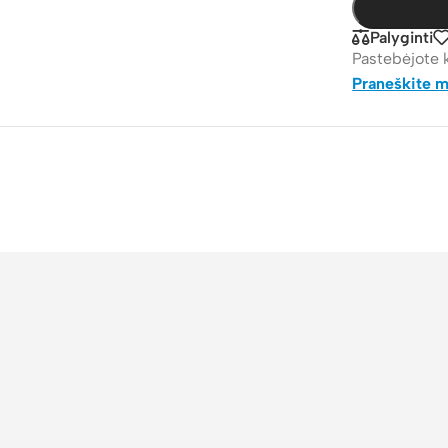
Palyginti
Pastebėjote 
Praneškite 