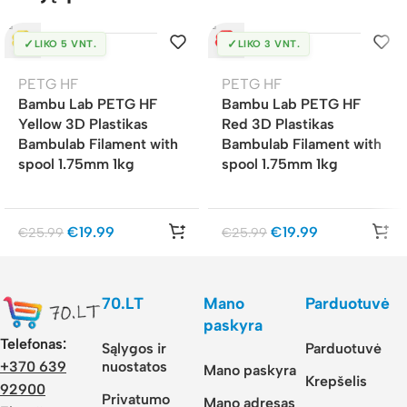
✓
✓
LIKO 5 VNT.
LIKO 3 VNT.
PETG HF
PETG HF
Bambu Lab PETG HF
Bambu Lab PETG HF
Yellow 3D Plastikas
Red 3D Plastikas
Bambulab Filament with
Bambulab Filament with
spool 1.75mm 1kg
spool 1.75mm 1kg
€
19.99
€
19.99
€
25.99
€
25.99
70.LT
Mano
Parduotuvė
paskyra
Telefonas:
Sąlygos ir
Parduotuvė
nuostatos
+370 639
Mano paskyra
Krepšelis
92900
Privatumo
Mano adresas