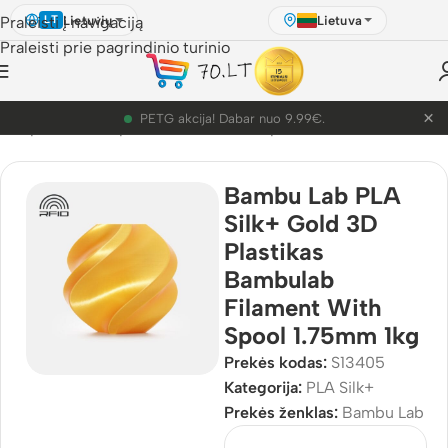
Lietuvių
Lietuva
Praleisti į navigaciją
LT
Praleisti prie pagrindinio turinio
×
PETG akcija! Dabar nuo 9.99€.
3D Spausdinimo plastikai
/
Bambu Lab plastikai
/
PLA Silk+
Bambu Lab PLA
Silk+ Gold 3D
Plastikas
Bambulab
Filament With
Spool 1.75mm 1kg
Prekės kodas:
S13405
Kategorija:
PLA Silk+
Prekės ženklas:
Bambu Lab