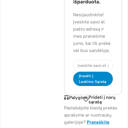
išparduota.
Nesijaudinkite!
Įveskite savo el.
pašto adresą ir
mes pranešime
jums, kai tik prekė
vėl bus sandėlyje.
Įtraukti Į
Laukimo Sąrašą
Pridėti į norų
Palyginti
sąrašą
Pastebėjote klaidą prekės
aprašyme ar nuotraukų
galerijoje?
Praneškite