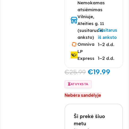
Nemokamas
atsiėmimas
Vilniuje,
Ateities g. 11
Susitarus
(susitarus iš
anksto)
iš anksto
Omniva
1–2 d.d.
LP
Express
1–2 d.d.
€
19.99
€
25.99
⏳
ATVYKSTA
Nebėra sandėlyje
Ši prekė šiuo
metu