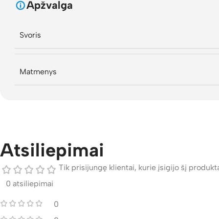
Apžvalga
Svoris
Matmenys
Atsiliepimai
Tik prisijungę klientai, kurie įsigijo šį produktą
0 atsiliepimai
0