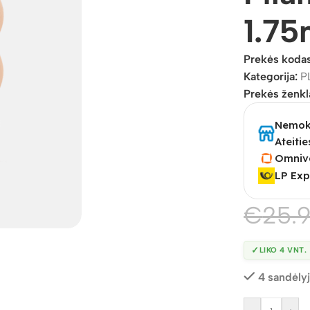
1.7
Prekės koda
Kategorija:
P
Prekės ženkl
Nemoka
Ateitie
Omniv
LP Exp
€
25.
✓
LIKO 4 VNT.
4 sandėly