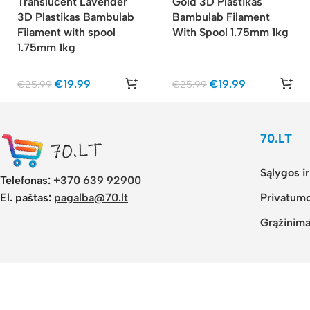
Translucent Lavender
Gold 3D Plastikas
3D Plastikas Bambulab
Bambulab Filament
Filament with spool
With Spool 1.75mm 1kg
1.75mm 1kg
€
19.99
€
19.99
€
25.99
€
25.99
70.LT
Sąlygos i
Telefonas:
+370 639 92900
El. paštas:
pagalba@70.lt
Privatumo
Grąžinima