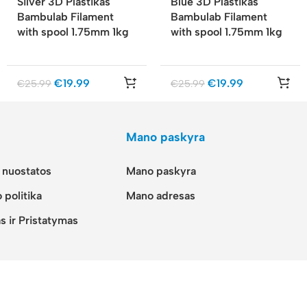
Silver 3D Plastikas
Blue 3D Plastikas
Bambulab Filament
Bambulab Filament
with spool 1.75mm 1kg
with spool 1.75mm 1kg
€
19.99
€
19.99
€
25.99
€
25.99
Mano paskyra
r nuostatos
Mano paskyra
 politika
Mano adresas
s ir Pristatymas