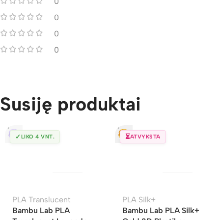
0
0
0
0
Susiję produktai
✓
⏳
LIKO 4 VNT.
ATVYKSTA
PLA Translucent
PLA Silk+
Bambu Lab PLA
Bambu Lab PLA Silk+