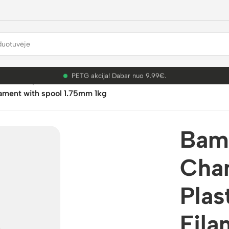
PETG akcija! Dabar nuo 9.99€.
mbu Lab plastikai
/
PLA Silk+
/
ament with spool 1.75mm 1kg
Bam
Cha
Plas
Fila