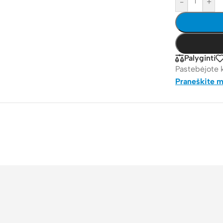
-
+
Palyginti
Pastebėjote 
Praneškite 