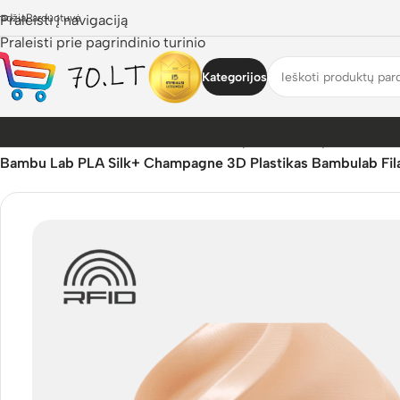
radžia
Praleisti į navigaciją
Parduotuvė
Praleisti prie pagrindinio turinio
Kategorijos
Pradžia
/
Parduotuvė
/
3D Pasaulis
/
3D Spausdinimo plastikai
/
Ba
Bambu Lab PLA Silk+ Champagne 3D Plastikas Bambulab Fil