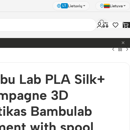
Lietuvių
Lietuva
LT
×
bu Lab PLA Silk+
mpagne 3D
tikas Bambulab
ment with spool