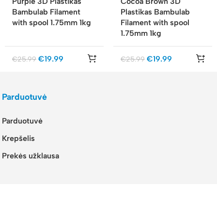
Purple 3D Plastikas
Cocoa Brown 3D
Bambulab Filament
Plastikas Bambulab
with spool 1.75mm 1kg
Filament with spool
1.75mm 1kg
€
19.99
€
19.99
€
25.99
€
25.99
Parduotuvė
Parduotuvė
Krepšelis
Prekės užklausa