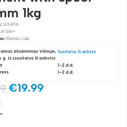
5mm 1kg
s:
S13404
LA Silk+
as:
Bambu Lab
mas atsiėmimas Vilniuje,
Susitarus iš anksto
s g. 11 (susitarus iš anksto)
a
1–2 d.d.
ress
1–2 d.d.
€
19.99
99
je