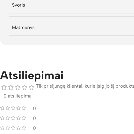
Svoris
Matmenys
Atsiliepimai
Tik prisijungę klientai, kurie įsigijo šį produktą
0 atsiliepimai
0
0
0