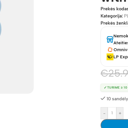
Prekės koda
Kategorija:
P
Prekės ženkl
Nemoka
Ateitie
Omniv
LP Exp
€
25.
✓
TURIME ≥ 10
10 sandėly
-
+