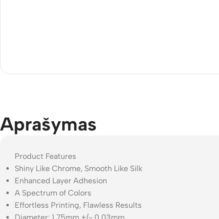
Aprašymas
Product Features
Shiny Like Chrome, Smooth Like Silk
Enhanced Layer Adhesion
A Spectrum of Colors
Effortless Printing, Flawless Results
Diameter: 1.75mm +/- 0.03mm