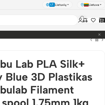
Lietuvių
Lietuva
LT
×
bu Lab PLA Silk+
 Blue 3D Plastikas
bulab Filament
 spool 1.75mm 1kg