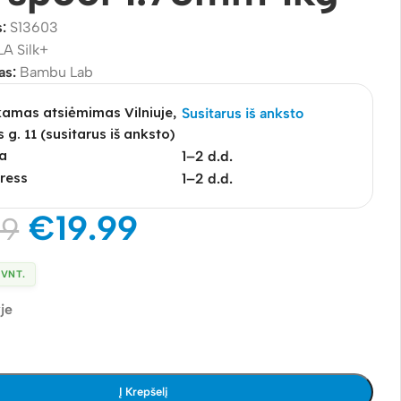
s:
S13603
LA Silk+
as:
Bambu Lab
mas atsiėmimas Vilniuje,
Susitarus iš anksto
s g. 11 (susitarus iš anksto)
a
1–2 d.d.
ress
1–2 d.d.
€
19.99
99
 VNT.
je
Į Krepšelį