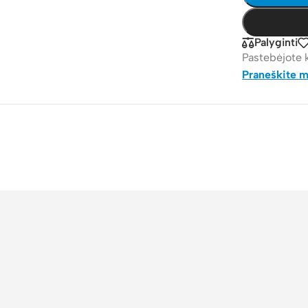
Palyginti
Pastebėjote 
Praneškite 