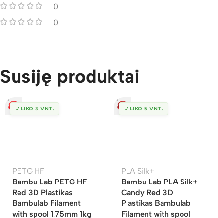
0
0
Susiję produktai
✓
✓
LIKO 3 VNT.
LIKO 5 VNT.
PETG HF
PLA Silk+
Bambu Lab PETG HF
Bambu Lab PLA Silk+
Red 3D Plastikas
Candy Red 3D
Bambulab Filament
Plastikas Bambulab
with spool 1.75mm 1kg
Filament with spool