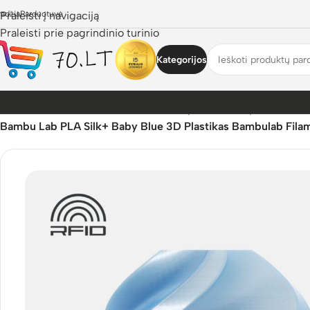
radžia
Praleisti į navigaciją
Parduotuvė
Praleisti prie pagrindinio turinio
Kategorijos
Pradžia
/
Parduotuvė
/
3D Pasaulis
/
3D Spausdinimo plastikai
/
Ba
Bambu Lab PLA Silk+ Baby Blue 3D Plastikas Bambulab Filam