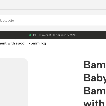
PETG akcija! Dabar nuo 9.99€.
mbu Lab plastikai
/
PLA Silk+
/
ent with spool 1.75mm 1kg
Bam
Baby
Bam
with