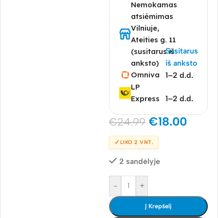
Nemokamas
atsiėmimas
Vilniuje,
Ateities g. 11
Susitarus
(susitarus iš
anksto)
iš anksto
Omniva
1–2 d.d.
LP
Express
1–2 d.d.
€
18.00
€
24.99
✓
LIKO 2 VNT.
2 sandėlyje
-
+
Į Krepšelį