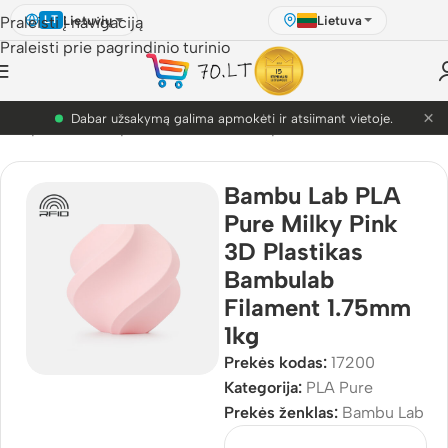
Lietuvių
Lietuva
Praleisti į navigaciją
LT
Praleisti prie pagrindinio turinio
×
PETG akcija! Dabar nuo 9.99€.
3D Spausdinimo plastikai
/
Bambu Lab plastikai
/
PLA Pure
Bambu Lab PLA
Pure Milky Pink
3D Plastikas
Bambulab
Filament 1.75mm
1kg
Prekės kodas:
17200
Kategorija:
PLA Pure
Prekės ženklas:
Bambu Lab