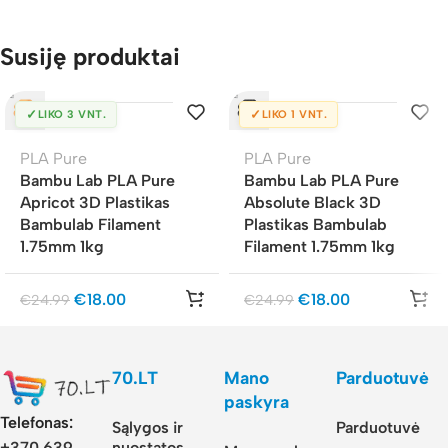
Susiję produktai
✓
✓
LIKO 3 VNT.
LIKO 1 VNT.
PLA Pure
PLA Pure
Bambu Lab PLA Pure
Bambu Lab PLA Pure
Apricot 3D Plastikas
Absolute Black 3D
Bambulab Filament
Plastikas Bambulab
1.75mm 1kg
Filament 1.75mm 1kg
€
18.00
€
18.00
€
24.99
€
24.99
70.LT
Mano
Parduotuvė
paskyra
Telefonas:
Sąlygos ir
Parduotuvė
nuostatos
+370 639