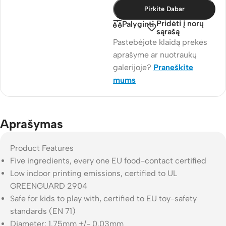
Pirkite Dabar
Pridėti į norų
Palyginti
sąrašą
Pastebėjote klaidą prekės
aprašyme ar nuotraukų
galerijoje?
Praneškite
mums
Aprašymas
Product Features
Five ingredients, every one EU food-contact certified
Low indoor printing emissions, certified to UL
GREENGUARD 2904
Safe for kids to play with, certified to EU toy-safety
standards (EN 71)
Diameter: 1.75mm +/- 0.03mm