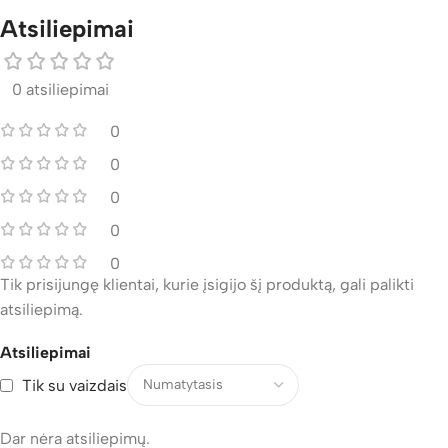
Atsiliepimai
0 atsiliepimai
0
0
0
0
0
Tik prisijungę klientai, kurie įsigijo šį produktą, gali palikti
atsiliepimą.
Atsiliepimai
Tik su vaizdais
Dar nėra atsiliepimų.