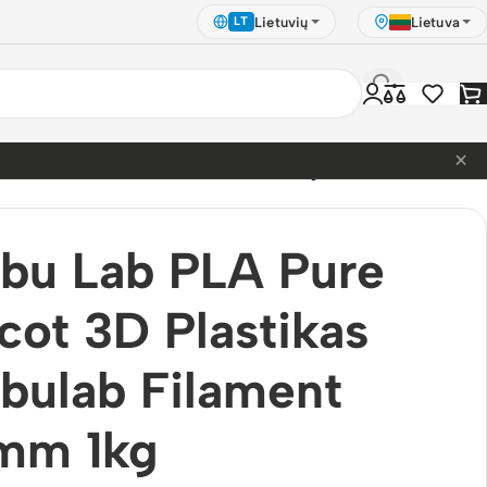
Lietuvių
Lietuva
LT
×
lastikas Bambulab Filament 1.75mm 1kg
bu Lab PLA Pure
cot 3D Plastikas
bulab Filament
5mm 1kg