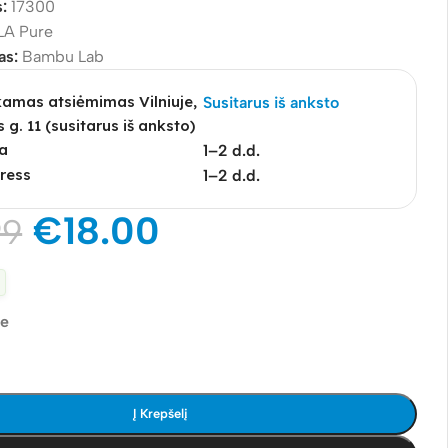
s:
17300
LA Pure
as:
Bambu Lab
mas atsiėmimas Vilniuje,
Susitarus iš anksto
s g. 11 (susitarus iš anksto)
a
1–2 d.d.
ress
1–2 d.d.
€
18.00
99
je
Į Krepšelį