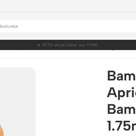
PETG akcija! Dabar nuo 9.99€.
mbu Lab plastikai
/
PLA Pure
/
Bambu Lab PLA Pure Apricot 3D P
Bam
Apri
Bam
1.7