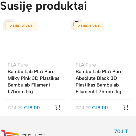
Susiję produktai
✓
✓
LIKO 2 VNT.
LIKO 1 VNT.
PLA Pure
PLA Pure
Bambu Lab PLA Pure
Bambu Lab PLA Pure
Milky Pink 3D Plastikas
Absolute Black 3D
Bambulab Filament
Plastikas Bambulab
1.75mm 1kg
Filament 1.75mm 1kg
€
18.00
€
18.00
€
24.99
€
24.99
70.LT