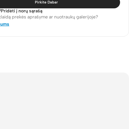
Pirkite Dabar
Pridėti į norų sąrašą
klaidą prekės aprašyme ar nuotraukų galerijoje?
mums