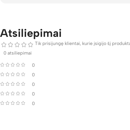
Atsiliepimai
Tik prisijungę klientai, kurie įsigijo šį produktą
0 atsiliepimai
0
0
0
0
0