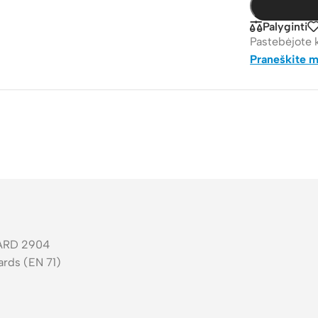
Palyginti
Pastebėjote 
Praneškite 
UARD 2904
dards (EN 71)