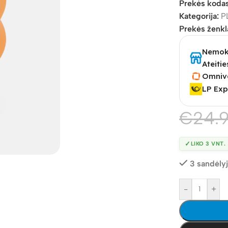
Prekės koda
Kategorija:
P
Prekės ženkl
Nemoka
Ateitie
Omniv
LP Exp
€
24.
✓
LIKO 3 VNT.
3 sandėly
-
+