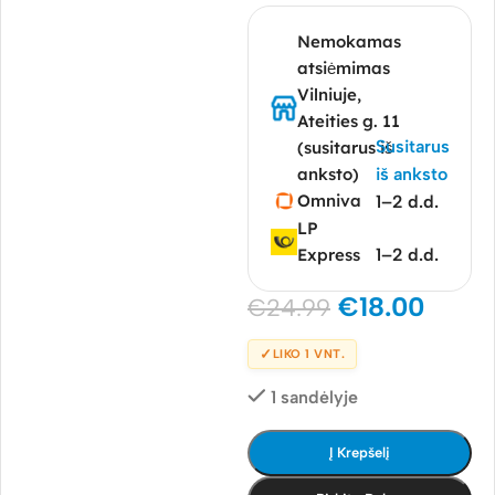
Nemokamas
atsiėmimas
Vilniuje,
Ateities g. 11
Susitarus
(susitarus iš
anksto)
iš anksto
Omniva
1–2 d.d.
LP
Express
1–2 d.d.
€
18.00
€
24.99
✓
LIKO 1 VNT.
1 sandėlyje
Į Krepšelį