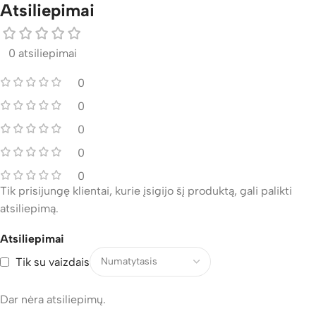
Atsiliepimai
0 atsiliepimai
0
0
0
0
0
Tik prisijungę klientai, kurie įsigijo šį produktą, gali palikti
atsiliepimą.
Atsiliepimai
Tik su vaizdais
Dar nėra atsiliepimų.