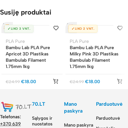
Susiję produktai
✓
✓
LIKO 3 VNT.
LIKO 2 VNT.
PLA Pure
PLA Pure
Bambu Lab PLA Pure
Bambu Lab PLA Pure
Apricot 3D Plastikas
Milky Pink 3D Plastikas
Bambulab Filament
Bambulab Filament
1.75mm 1kg
1.75mm 1kg
€
18.00
€
18.00
€
24.99
€
24.99
70.LT
Mano
Parduotuvė
paskyra
Telefonas:
Sąlygos ir
Parduotuvė
nuostatos
+370 639
Mano paskyra