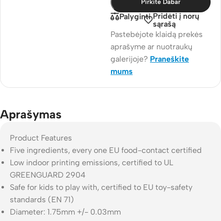
Pirkite Dabar
Pridėti į norų
Palyginti
sąrašą
Pastebėjote klaidą prekės
aprašyme ar nuotraukų
galerijoje?
Praneškite
mums
Aprašymas
Product Features
Five ingredients, every one EU food-contact certified
Low indoor printing emissions, certified to UL
GREENGUARD 2904
Safe for kids to play with, certified to EU toy-safety
standards (EN 71)
Diameter: 1.75mm +/- 0.03mm