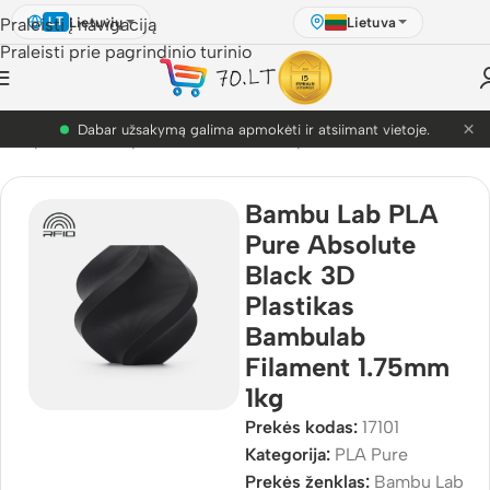
Lietuvių
Lietuva
Praleisti į navigaciją
LT
Praleisti prie pagrindinio turinio
×
PETG akcija! Dabar nuo 9.99€.
3D Spausdinimo plastikai
/
Bambu Lab plastikai
/
PLA Pure
Bambu Lab PLA
Pure Absolute
Black 3D
Plastikas
Bambulab
Filament 1.75mm
1kg
Prekės kodas:
17101
Kategorija:
PLA Pure
Prekės ženklas:
Bambu Lab