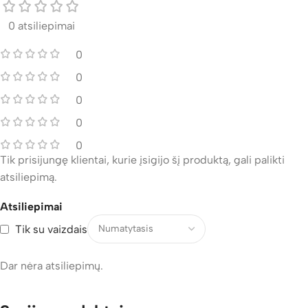
0 atsiliepimai
0
0
0
0
0
Tik prisijungę klientai, kurie įsigijo šį produktą, gali palikti
atsiliepimą.
Atsiliepimai
Tik su vaizdais
Dar nėra atsiliepimų.