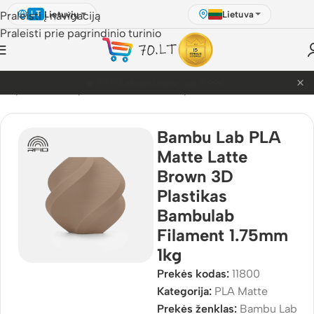
Lietuvių
Lietuva
Praleisti į navigaciją
LT
Praleisti prie pagrindinio turinio
×
PETG akcija! Dabar nuo 9.99€.
D Spausdinimo plastikai
/
Bambu Lab plastikai
/
PLA Matte
Bambu Lab PLA
Matte Latte
Brown 3D
Plastikas
Bambulab
Filament 1.75mm
1kg
Prekės kodas:
11800
Kategorija:
PLA Matte
Prekės ženklas:
Bambu Lab