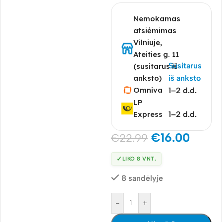
Nemokamas
atsiėmimas
Vilniuje,
Ateities g. 11
Susitarus
(susitarus iš
anksto)
iš anksto
Omniva
1–2 d.d.
LP
Express
1–2 d.d.
€
16.00
€
22.99
✓
LIKO 8 VNT.
8 sandėlyje
-
+