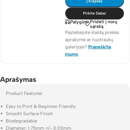
Į Krepšelį
Pirkite Dabar
Pridėti į norų
Palyginti
sąrašą
Pastebėjote klaidą prekės
aprašyme ar nuotraukų
galerijoje?
Praneškite
mums
Aprašymas
Product Features
Easy to Print & Beginner Friendly
Smooth Surface Finish
Biodegradable
Diameter: 1.75mm +/- 0.03mm