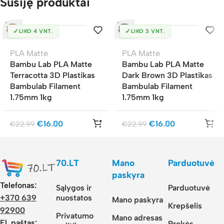
Susiję produktai
✓
✓
LIKO 4 VNT.
LIKO 3 VNT.
PLA Matte
PLA Matte
Bambu Lab PLA Matte
Bambu Lab PLA Matte
Terracotta 3D Plastikas
Dark Brown 3D Plastikas
Bambulab Filament
Bambulab Filament
1.75mm 1kg
1.75mm 1kg
€
16.00
€
16.00
€
22.99
€
22.99
70.LT
Mano
Parduotuvė
paskyra
Telefonas:
Sąlygos ir
Parduotuvė
nuostatos
+370 639
Mano paskyra
Krepšelis
92900
Privatumo
Mano adresas
El. paštas:
Prekės