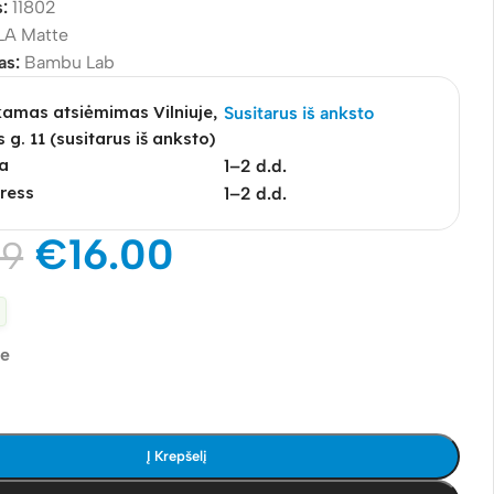
s:
11802
LA Matte
as:
Bambu Lab
mas atsiėmimas Vilniuje,
Susitarus iš anksto
s g. 11 (susitarus iš anksto)
a
1–2 d.d.
ress
1–2 d.d.
€
16.00
99
je
Į Krepšelį