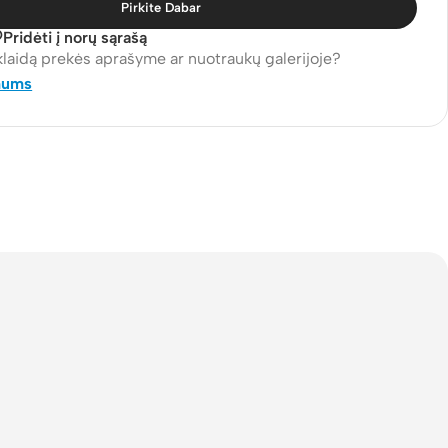
Pirkite Dabar
Pridėti į norų sąrašą
klaidą prekės aprašyme ar nuotraukų galerijoje?
mums