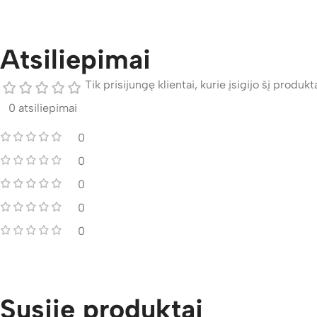
Atsiliepimai
Tik prisijungę klientai, kurie įsigijo šį produktą
0 atsiliepimai
0
0
0
0
0
Susiję produktai