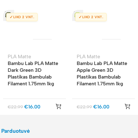
✓
✓
LIKO 2 VNT.
LIKO 2 VNT.
PLA Matte
PLA Matte
Bambu Lab PLA Matte
Bambu Lab PLA Matte
Dark Green 3D
Apple Green 3D
Plastikas Bambulab
Plastikas Bambulab
Filament 1.75mm 1kg
Filament 1.75mm 1kg
€
16.00
€
16.00
€
22.99
€
22.99
Parduotuvė