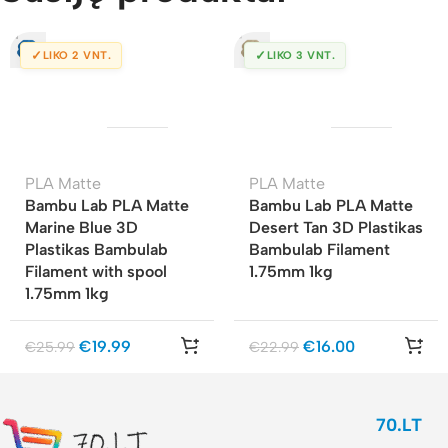
✓
✓
LIKO 2 VNT.
LIKO 3 VNT.
PLA Matte
PLA Matte
Bambu Lab PLA Matte
Bambu Lab PLA Matte
Marine Blue 3D
Desert Tan 3D Plastikas
Plastikas Bambulab
Bambulab Filament
Filament with spool
1.75mm 1kg
1.75mm 1kg
€
19.99
€
16.00
€
25.99
€
22.99
70.LT