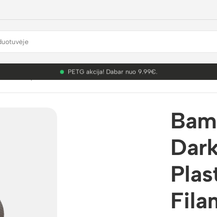
PETG akcija! Dabar nuo 9.99€.
mbu Lab plastikai
/
PLA Matte
/
Bambu Lab PLA Matte Dark Choc
Bam
Dark
Plas
Fila