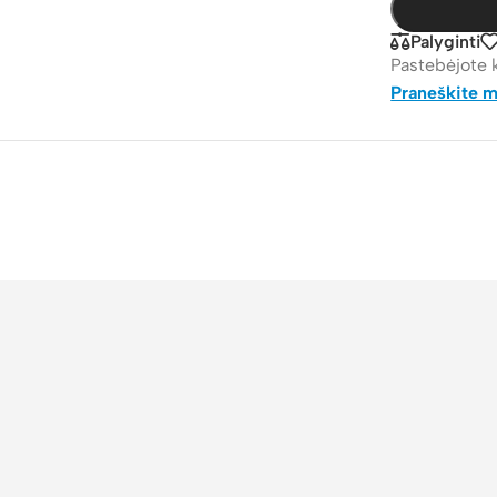
Palyginti
Pastebėjote 
Praneškite 