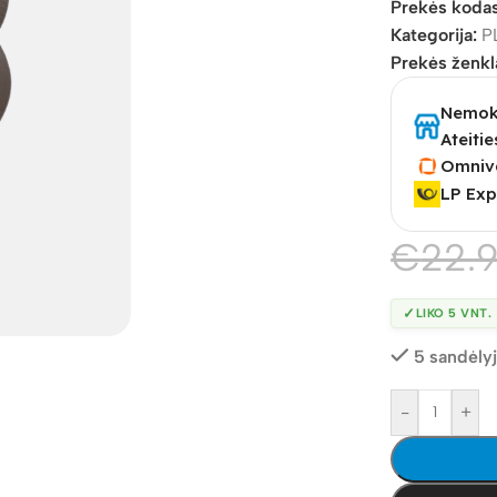
Prekės koda
Kategorija:
P
Prekės ženkl
Nemoka
Ateitie
Omniv
LP Exp
€
22.
✓
LIKO 5 VNT.
5 sandėly
-
+