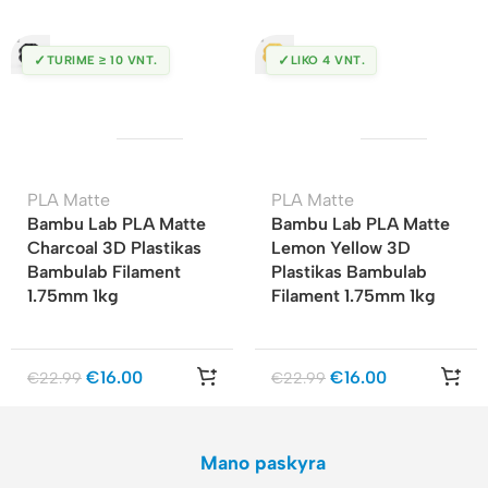
✓
✓
TURIME ≥ 10 VNT.
LIKO 4 VNT.
PLA Matte
PLA Matte
Bambu Lab PLA Matte
Bambu Lab PLA Matte
Charcoal 3D Plastikas
Lemon Yellow 3D
Bambulab Filament
Plastikas Bambulab
1.75mm 1kg
Filament 1.75mm 1kg
€
16.00
€
16.00
€
22.99
€
22.99
Mano paskyra