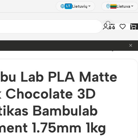
Lietuvių
Lietuva
LT
×
olate 3D Plastikas Bambulab Filament 1.75mm 1kg
bu Lab PLA Matte
 Chocolate 3D
tikas Bambulab
ment 1.75mm 1kg