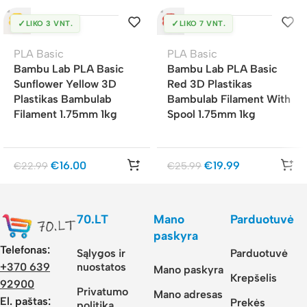
✓
✓
LIKO 3 VNT.
LIKO 7 VNT.
PLA Basic
PLA Basic
Bambu Lab PLA Basic
Bambu Lab PLA Basic
Sunflower Yellow 3D
Red 3D Plastikas
Plastikas Bambulab
Bambulab Filament With
Filament 1.75mm 1kg
Spool 1.75mm 1kg
€
16.00
€
19.99
€
22.99
€
25.99
70.LT
Mano
Parduotuvė
paskyra
Telefonas:
Sąlygos ir
Parduotuvė
nuostatos
+370 639
Mano paskyra
Krepšelis
92900
Privatumo
Mano adresas
El. paštas:
Prekės
politika