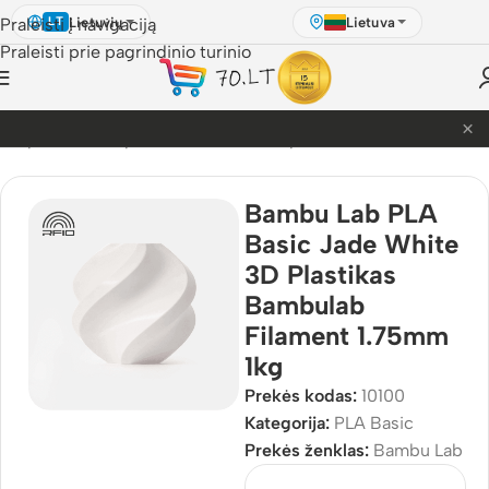
Lietuvių
Lietuva
Praleisti į navigaciją
LT
Praleisti prie pagrindinio turinio
×
PETG akcija! Dabar nuo 9.99€.
D Spausdinimo plastikai
/
Bambu Lab plastikai
/
PLA Basic
Bambu Lab PLA
Basic Jade White
3D Plastikas
Bambulab
Filament 1.75mm
1kg
Prekės kodas:
10100
Kategorija:
PLA Basic
Prekės ženklas:
Bambu Lab