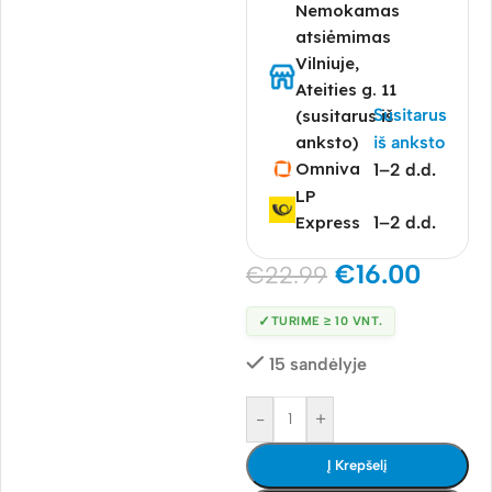
Nemokamas
atsiėmimas
Vilniuje,
Ateities g. 11
Susitarus
(susitarus iš
anksto)
iš anksto
Omniva
1–2 d.d.
LP
Express
1–2 d.d.
€
16.00
€
22.99
✓
TURIME ≥ 10 VNT.
15 sandėlyje
-
+
Į Krepšelį