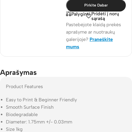
Pirkite Dabar
Pridėti į norų
Palyginti
sąrašą
Pastebėjote klaidą prekės
aprašyme ar nuotraukų
galerijoje?
Praneškite
mums
Aprašymas
Product Features
Easy to Print & Beginner Friendly
Smooth Surface Finish
Biodegradable
Diameter: 1.75mm +/- 0.03mm
Size 1kg