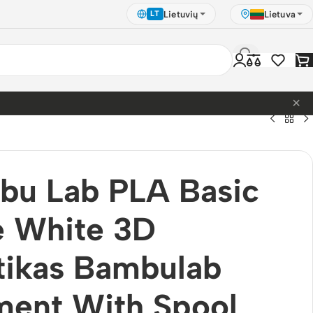
Lietuvių
Lietuva
LT
×
bu Lab PLA Basic
e White 3D
tikas Bambulab
ment With Spool