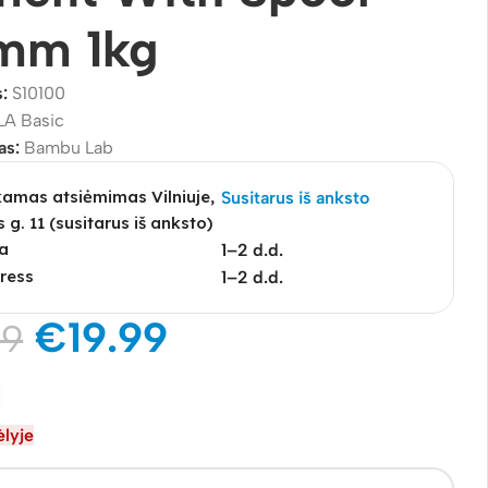
5mm 1kg
s:
S10100
LA Basic
as:
Bambu Lab
mas atsiėmimas Vilniuje,
Susitarus iš anksto
s g. 11 (susitarus iš anksto)
a
1–2 d.d.
ress
1–2 d.d.
€
19.99
99
lyje