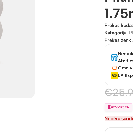
1.7
Prekės koda
Kategorija:
P
Prekės ženkl
Nemoka
Ateitie
Omniv
LP Exp
€
25.
⏳
ATVYKSTA
Nebėra sandė