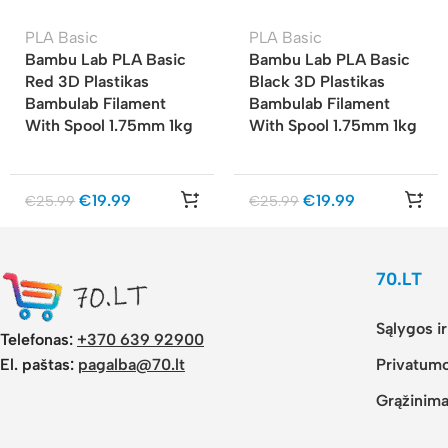
PLA Basic
PLA Basic
Bambu Lab PLA Basic
Bambu Lab PLA Basic
Red 3D Plastikas
Black 3D Plastikas
Bambulab Filament
Bambulab Filament
With Spool 1.75mm 1kg
With Spool 1.75mm 1kg
€
19.99
€
19.99
€
25.99
€
25.99
70.LT
Sąlygos i
Telefonas:
+370 639 92900
El. paštas:
pagalba@70.lt
Privatumo
Grąžinima