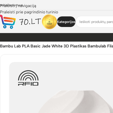
radžia
Praleisti į navigaciją
Parduotuvė
Praleisti prie pagrindinio turinio
Kategorijos
Pradžia
/
Parduotuvė
/
3D Pasaulis
/
3D Spausdinimo plastikai
/
Ba
Bambu Lab PLA Basic Jade White 3D Plastikas Bambulab Fil