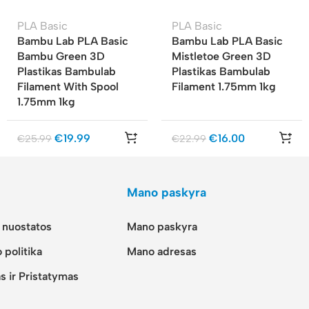
PLA Basic
PLA Basic
Bambu Lab PLA Basic
Bambu Lab PLA Basic
Bambu Green 3D
Mistletoe Green 3D
Plastikas Bambulab
Plastikas Bambulab
Filament With Spool
Filament 1.75mm 1kg
1.75mm 1kg
€
19.99
€
16.00
€
25.99
€
22.99
Mano paskyra
r nuostatos
Mano paskyra
 politika
Mano adresas
s ir Pristatymas