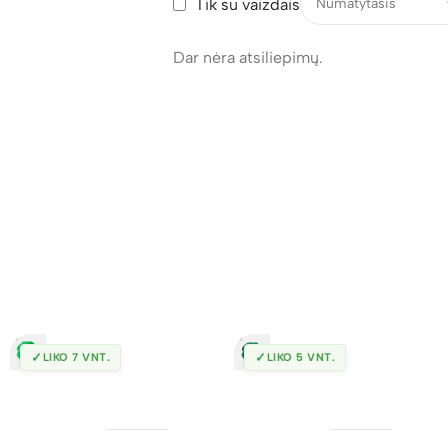
Tik su vaizdais
Dar nėra atsiliepimų.
✓
✓
LIKO 7 VNT.
LIKO 5 VNT.