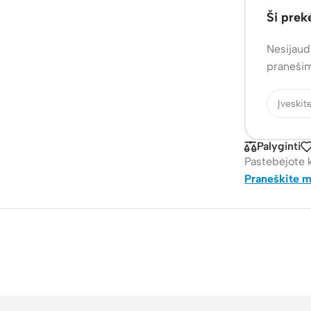
Ši prek
Nesijaudi
pranešim
Palyginti
Pastebėjote 
Praneškite 