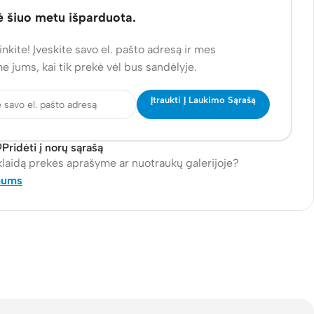
ė šiuo metu išparduota.
nkite! Įveskite savo el. pašto adresą ir mes
e jums, kai tik prekė vėl bus sandėlyje.
Įtraukti Į Laukimo Sąrašą
Pridėti į norų sąrašą
klaidą prekės aprašyme ar nuotraukų galerijoje?
mums