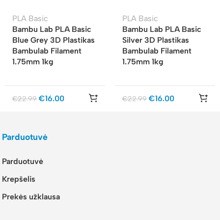
PLA Basic
PLA Basic
Bambu Lab PLA Basic
Bambu Lab PLA Basic
Blue Grey 3D Plastikas
Silver 3D Plastikas
Bambulab Filament
Bambulab Filament
1.75mm 1kg
1.75mm 1kg
€
16.00
€
16.00
€
22.99
€
22.99
Parduotuvė
Parduotuvė
Krepšelis
Prekės užklausa