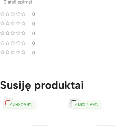
0 atsiliepimai
0
0
0
0
0
Susiję produktai
✓
✓
LIKO 7 VNT.
LIKO 4 VNT.