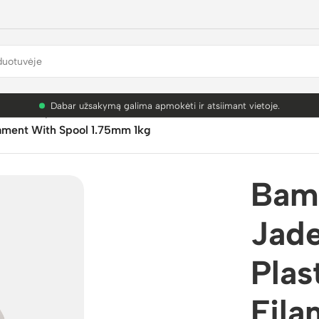
PETG akcija! Dabar nuo 9.99€.
mbu Lab plastikai
/
PLA Basic
/
ament With Spool 1.75mm 1kg
Bam
Jad
Plas
Fila