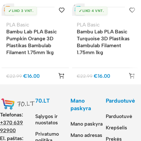
✓
✓
LIKO 3 VNT.
LIKO 4 VNT.
PLA Basic
PLA Basic
Bambu Lab PLA Basic
Bambu Lab PLA Basic
Pumpkin Orange 3D
Turquoise 3D Plastikas
Plastikas Bambulab
Bambulab Filament
Filament 1.75mm 1kg
1.75mm 1kg
€
16.00
€
16.00
€
22.99
€
22.99
70.LT
Mano
Parduotuvė
paskyra
Telefonas:
Sąlygos ir
Parduotuvė
nuostatos
+370 639
Mano paskyra
Krepšelis
92900
Privatumo
Mano adresas
El. paštas:
Prekės
politika