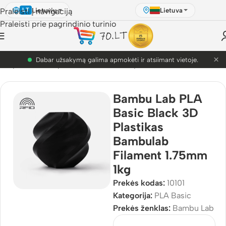
Lietuvių
Lietuva
Praleisti į navigaciją
LT
Praleisti prie pagrindinio turinio
×
PETG akcija! Dabar nuo 9.99€.
D Spausdinimo plastikai
/
Bambu Lab plastikai
/
PLA Basic
Bambu Lab PLA
Basic Black 3D
Plastikas
Bambulab
Filament 1.75mm
1kg
Prekės kodas:
10101
Kategorija:
PLA Basic
Prekės ženklas:
Bambu Lab