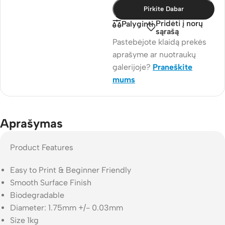
Pirkite Dabar
Pridėti į norų
Palyginti
sąrašą
Pastebėjote klaidą prekės
aprašyme ar nuotraukų
galerijoje?
Praneškite
mums
Aprašymas
Product Features
Easy to Print & Beginner Friendly
Smooth Surface Finish
Biodegradable
Diameter: 1.75mm +/- 0.03mm
Size 1kg