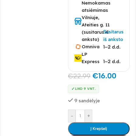
Nemokamas
atsiėmimas
Vilniuje,
Ateities g. 11
Susitarus
(susitarus iš
anksto)
iš anksto
Omniva
1–2 d.d.
LP
Express
1–2 d.d.
€
16.00
€
22.99
✓
LIKO 9 VNT.
9 sandėlyje
-
+
Į Krepšelį