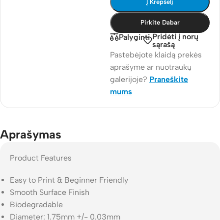
Į Krepšelį
Pirkite Dabar
Pridėti į norų
Palyginti
sąrašą
Pastebėjote klaidą prekės
aprašyme ar nuotraukų
galerijoje?
Praneškite
mums
Aprašymas
Product Features
Easy to Print & Beginner Friendly
Smooth Surface Finish
Biodegradable
Diameter: 1.75mm +/- 0.03mm