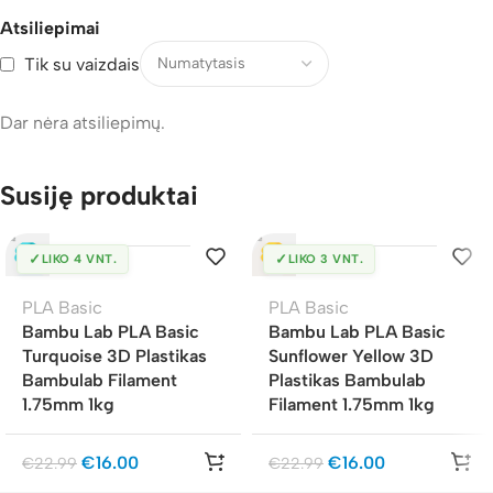
Atsiliepimai
Tik su vaizdais
Dar nėra atsiliepimų.
Susiję produktai
✓
✓
LIKO 4 VNT.
LIKO 3 VNT.
PLA Basic
PLA Basic
Bambu Lab PLA Basic
Bambu Lab PLA Basic
Turquoise 3D Plastikas
Sunflower Yellow 3D
Bambulab Filament
Plastikas Bambulab
1.75mm 1kg
Filament 1.75mm 1kg
€
16.00
€
16.00
€
22.99
€
22.99