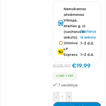
Nemokamas
atsiėmimas
Vilniuje,
Ateities g. 11
Susitarus
(susitarus iš
anksto)
iš anksto
Omniva
1–2 d.d.
LP
Express
1–2 d.d.
€
19.99
€
25.99
✓
LIKO 7 VNT.
7 sandėlyje
-
+