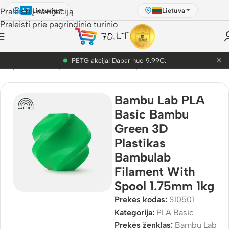
Lietuvių
Lietuva
Praleisti į navigaciją
LT
Praleisti prie pagrindinio turinio
×
PETG akcija! Dabar nuo 9.99€.
D Spausdinimo plastikai
/
Bambu Lab plastikai
/
PLA Basic
Bambu Lab PLA
Basic Bambu
Green 3D
Plastikas
Bambulab
Filament With
Spool 1.75mm 1kg
Prekės kodas:
S10501
Kategorija:
PLA Basic
Prekės ženklas:
Bambu Lab