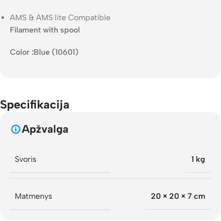
AMS & AMS lite Compatible
Filament with spool
Color
:
Blue (10601)
Specifikacija
Apžvalga
Svoris
1 kg
Matmenys
20 × 20 × 7 cm