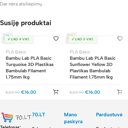
Dar nėra atsiliepimų.
Susiję produktai
✓
✓
LIKO 4 VNT.
LIKO 3 VNT.
PLA Basic
PLA Basic
Bambu Lab PLA Basic
Bambu Lab PLA Basic
Turquoise 3D Plastikas
Sunflower Yellow 3D
Bambulab Filament
Plastikas Bambulab
1.75mm 1kg
Filament 1.75mm 1kg
€
16.00
€
16.00
€
22.99
€
22.99
70.LT
Mano
Parduotuvė
paskyra
Telefonas: