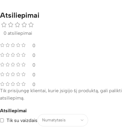
Atsiliepimai
0 atsiliepimai
0
0
0
0
0
Tik prisijungę klientai, kurie įsigijo šį produktą, gali palikti
atsiliepimą.
Atsiliepimai
Tik su vaizdais