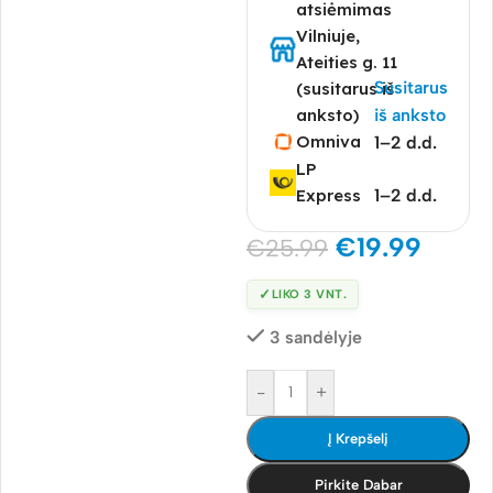
atsiėmimas
Vilniuje,
Ateities g. 11
Susitarus
(susitarus iš
anksto)
iš anksto
Omniva
1–2 d.d.
LP
Express
1–2 d.d.
€
19.99
€
25.99
✓
LIKO 3 VNT.
3 sandėlyje
-
+
Į Krepšelį
Pirkite Dabar