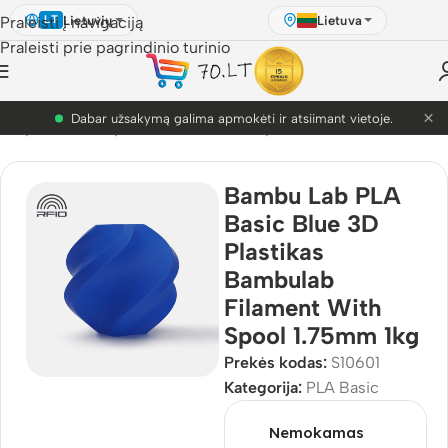
Lietuvių
Lietuva
Praleisti į navigaciją
LT
Praleisti prie pagrindinio turinio
×
PETG akcija! Dabar nuo 9.99€.
D Spausdinimo plastikai
/
Bambu Lab plastikai
/
PLA Basic
Bambu Lab PLA
Basic Blue 3D
Plastikas
Bambulab
Filament With
Spool 1.75mm 1kg
Prekės kodas:
S10601
Kategorija:
PLA Basic
Nemokamas