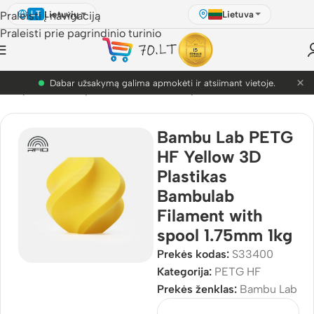
Lietuvių
Lietuva
Praleisti į navigaciją
LT
Praleisti prie pagrindinio turinio
×
PETG akcija! Dabar nuo 9.99€.
3D Spausdinimo plastikai
/
Bambu Lab plastikai
/
PETG HF
Bambu Lab PETG
HF Yellow 3D
Plastikas
Bambulab
Filament with
spool 1.75mm 1kg
Prekės kodas:
S33400
Kategorija:
PETG HF
Prekės ženklas:
Bambu Lab