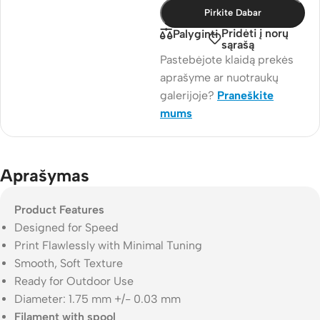
Pirkite Dabar
Pridėti į norų
Palyginti
sąrašą
Pastebėjote klaidą prekės
aprašyme ar nuotraukų
galerijoje?
Praneškite
mums
Aprašymas
Product Features
Designed for Speed
Print Flawlessly with Minimal Tuning
Smooth, Soft Texture
Ready for Outdoor Use
Diameter: 1.75 mm +/- 0.03 mm
Filament with spool