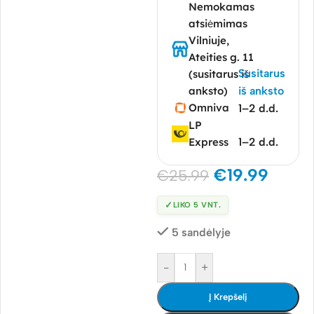
Nemokamas
atsiėmimas
Vilniuje,
Ateities g. 11
Susitarus
(susitarus iš
anksto)
iš anksto
Omniva
1–2 d.d.
LP
Express
1–2 d.d.
€
19.99
€
25.99
✓
LIKO 5 VNT.
5 sandėlyje
-
+
Į Krepšelį