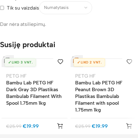
Tik su vaizdais
Dar nėra atsiliepimų.
Susiję produktai
✓
✓
LIKO 3 VNT.
LIKO 2 VNT.
PETG HF
PETG HF
Bambu Lab PETG HF
Bambu Lab PETG HF
Dark Gray 3D Plastikas
Peanut Brown 3D
Bambulab Filament With
Plastikas Bambulab
Spool 1.75mm 1kg
Filament with spool
1.75mm 1kg
€
19.99
€
19.99
€
25.99
€
25.99