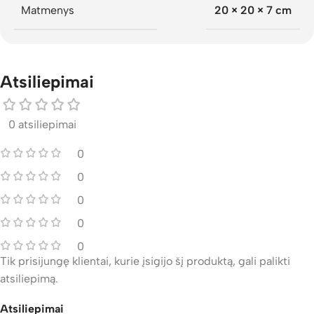
Matmenys
20 × 20 × 7 cm
Atsiliepimai
0 atsiliepimai
0
0
0
0
0
Tik prisijungę klientai, kurie įsigijo šį produktą, gali palikti
atsiliepimą.
Atsiliepimai