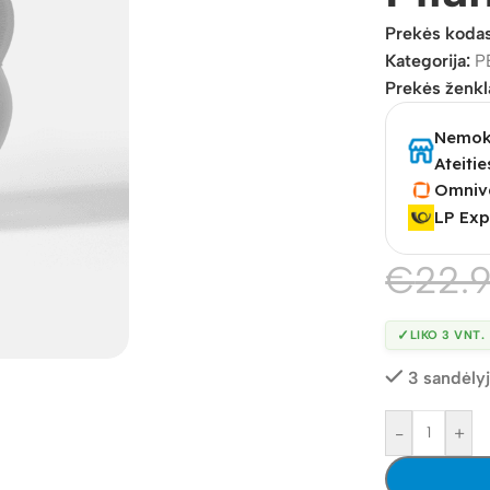
Prekės koda
Kategorija:
P
Prekės ženkl
Nemoka
Ateitie
Omniv
LP Exp
€
22.
✓
LIKO 3 VNT.
3 sandėly
-
+