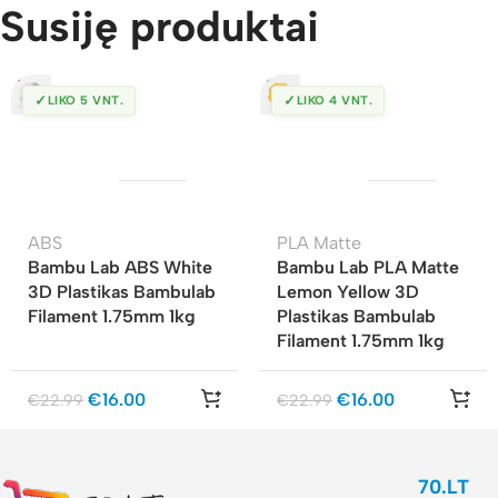
Susiję produktai
✓
✓
LIKO 5 VNT.
LIKO 4 VNT.
ABS
PLA Matte
Bambu Lab ABS White
Bambu Lab PLA Matte
3D Plastikas Bambulab
Lemon Yellow 3D
Filament 1.75mm 1kg
Plastikas Bambulab
Filament 1.75mm 1kg
€
16.00
€
16.00
€
22.99
€
22.99
70.LT