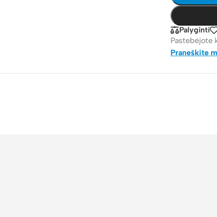
Palyginti
Pastebėjote 
Praneškite 