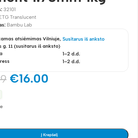
s:
32101
ETG Translucent
as:
Bambu Lab
mas atsiėmimas Vilniuje,
Susitarus iš anksto
s g. 11 (susitarus iš anksto)
a
1–2 d.d.
ress
1–2 d.d.
€
16.00
99
je
Į Krepšelį