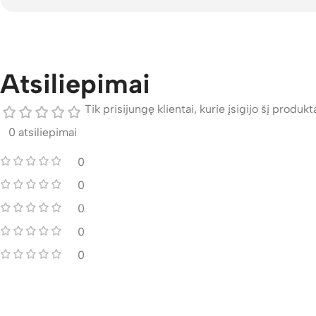
Atsiliepimai
Tik prisijungę klientai, kurie įsigijo šį produktą
0 atsiliepimai
0
0
0
0
0