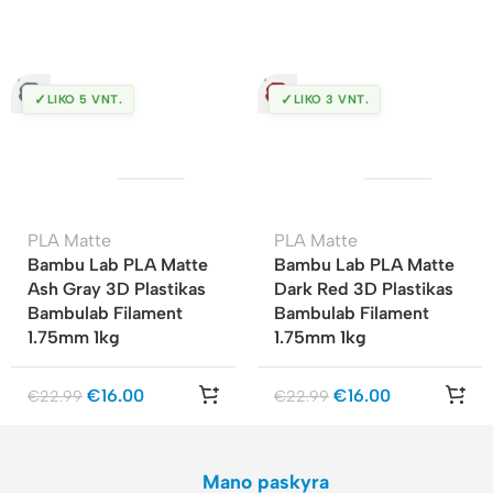
✓
✓
LIKO 5 VNT.
LIKO 3 VNT.
PLA Matte
PLA Matte
Bambu Lab PLA Matte
Bambu Lab PLA Matte
Ash Gray 3D Plastikas
Dark Red 3D Plastikas
Bambulab Filament
Bambulab Filament
1.75mm 1kg
1.75mm 1kg
€
16.00
€
16.00
€
22.99
€
22.99
Mano paskyra