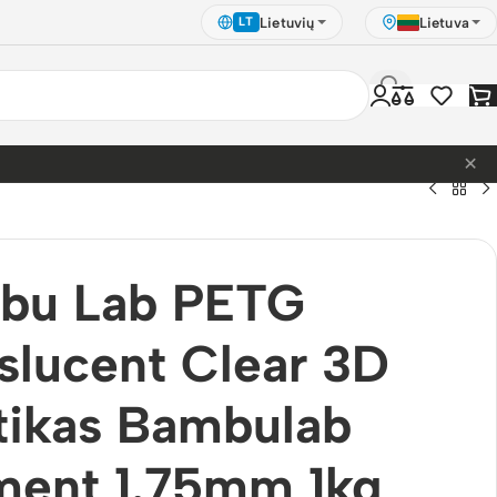
Lietuvių
Lietuva
LT
×
bu Lab PETG
slucent Clear 3D
tikas Bambulab
ment 1.75mm 1kg