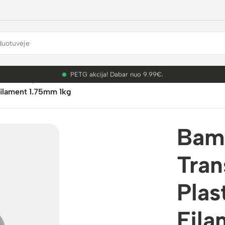
PETG akcija! Dabar nuo 9.99€.
mbu Lab plastikai
/
PETG Translucent
/
ilament 1.75mm 1kg
Bam
Tran
Plas
Fila