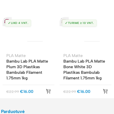
✓
✓
LIKO 4 VNT.
TURIME ≥ 10 VNT.
PLA Matte
PLA Matte
Bambu Lab PLA Matte
Bambu Lab PLA Matte
Plum 3D Plastikas
Bone White 3D
Bambulab Filament
Plastikas Bambulab
1.75mm 1kg
Filament 1.75mm 1kg
€
16.00
€
16.00
€
22.99
€
22.99
Parduotuvė