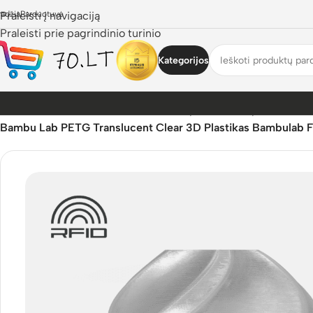
radžia
Praleisti į navigaciją
Parduotuvė
Praleisti prie pagrindinio turinio
Kategorijos
Pradžia
/
Parduotuvė
/
3D Pasaulis
/
3D Spausdinimo plastikai
/
Ba
Bambu Lab PETG Translucent Clear 3D Plastikas Bambulab F