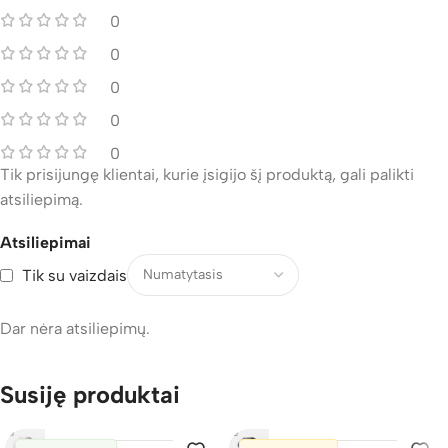
0
0
0
0
0
Tik prisijungę klientai, kurie įsigijo šį produktą, gali palikti
atsiliepimą.
Atsiliepimai
Tik su vaizdais
Dar nėra atsiliepimų.
Susiję produktai