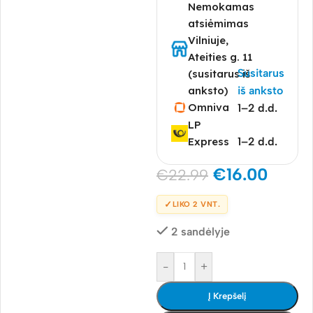
Nemokamas
atsiėmimas
Vilniuje,
Ateities g. 11
Susitarus
(susitarus iš
anksto)
iš anksto
Omniva
1–2 d.d.
LP
Express
1–2 d.d.
€
16.00
€
22.99
✓
LIKO 2 VNT.
2 sandėlyje
-
+
Į Krepšelį