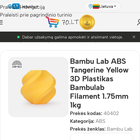
Lietuvių
Lietuva
Praleisti į navigaciją
LT
Praleisti prie pagrindinio turinio
×
PETG akcija! Dabar nuo 9.99€.
ulis
/
3D Spausdinimo plastikai
/
Bambu Lab plastikai
/
ABS
Bambu Lab ABS
Tangerine Yellow
3D Plastikas
Bambulab
Filament 1.75mm
1kg
Prekės kodas:
40402
Kategorija:
ABS
Prekės ženklas:
Bambu Lab