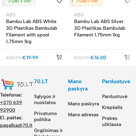
✓
✓
LIKO 3 VNT.
LIKO 1 VNT.
ABS
ABS
Bambu Lab ABS White
Bambu Lab ABS Silver
3D Plastikas Bambulab
3D Plastikas Bambulab
Filament with spool
Filament 1.75mm 1kg
1.75mm 1kg
€
19.99
€
16.00
€
25.99
€
22.99
70.LT
Mano
Parduotuvė
paskyra
Telefonas:
Sąlygos ir
Parduotuvė
nuostatos
+370 639
Mano paskyra
Krepšelis
92900
Privatumo
Mano adresas
El. paštas:
Prekės
politika
užklausa
pagalba@70.lt
Grąžinimas ir