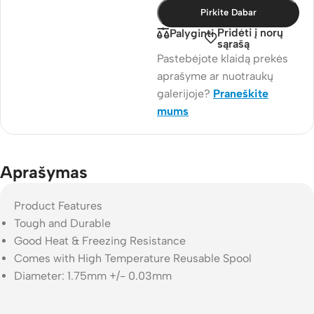
Pirkite Dabar
Pridėti į norų
Palyginti
sąrašą
Pastebėjote klaidą prekės
aprašyme ar nuotraukų
galerijoje?
Praneškite
mums
Aprašymas
Product Features
Tough and Durable
Good Heat & Freezing Resistance
Comes with High Temperature Reusable Spool
Diameter: 1.75mm +/- 0.03mm