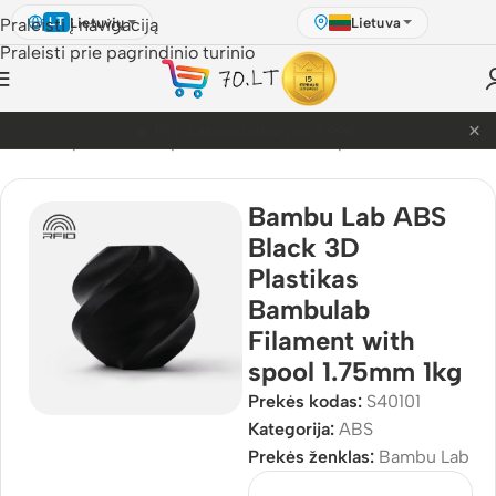
Lietuvių
Lietuva
Praleisti į navigaciją
LT
Praleisti prie pagrindinio turinio
×
PETG akcija! Dabar nuo 9.99€.
ulis
/
3D Spausdinimo plastikai
/
Bambu Lab plastikai
/
ABS
Bambu Lab ABS
Black 3D
Plastikas
Bambulab
Filament with
spool 1.75mm 1kg
Prekės kodas:
S40101
Kategorija:
ABS
Prekės ženklas:
Bambu Lab