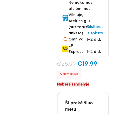
Nemokamas
atsiėmimas
Vilniuje,
Ateities g. 11
Susitarus
(susitarus iš
anksto)
iš anksto
Omniva
1–2 d.d.
LP
Express
1–2 d.d.
€
19.99
€
25.99
✕
NETURIME
Nebėra sandėlyje
Ši prekė šiuo
metu