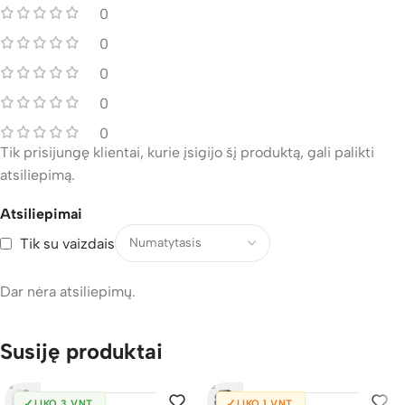
0
0
0
0
0
Tik prisijungę klientai, kurie įsigijo šį produktą, gali palikti
atsiliepimą.
Atsiliepimai
Tik su vaizdais
Dar nėra atsiliepimų.
Susiję produktai
✓
✓
LIKO 3 VNT.
LIKO 1 VNT.