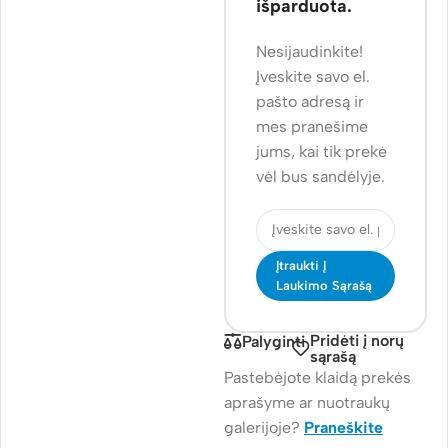
išparduota.
Nesijaudinkite!
Įveskite savo el.
pašto adresą ir
mes pranešime
jums, kai tik prekė
vėl bus sandėlyje.
Įtraukti Į
Laukimo Sąrašą
Pridėti į norų
Palyginti
sąrašą
Pastebėjote klaidą prekės
aprašyme ar nuotraukų
galerijoje?
Praneškite