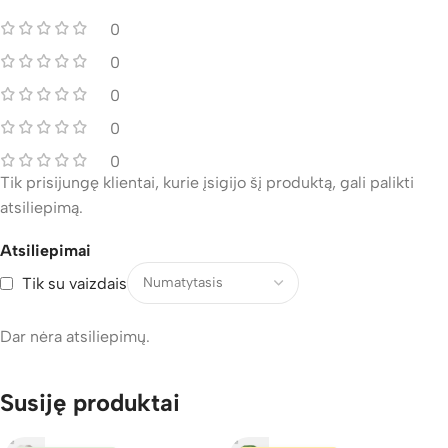
0
0
0
0
0
Tik prisijungę klientai, kurie įsigijo šį produktą, gali palikti
atsiliepimą.
Atsiliepimai
Tik su vaizdais
Dar nėra atsiliepimų.
Susiję produktai