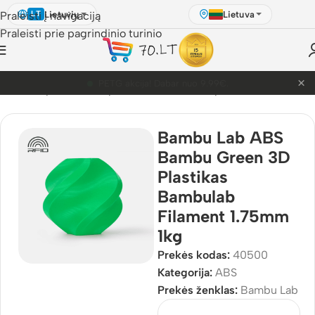
Lietuvių
Lietuva
Praleisti į navigaciją
LT
Praleisti prie pagrindinio turinio
×
PETG akcija! Dabar nuo 9.99€.
ulis
/
3D Spausdinimo plastikai
/
Bambu Lab plastikai
/
ABS
Bambu Lab ABS
Bambu Green 3D
Plastikas
Bambulab
Filament 1.75mm
1kg
Prekės kodas:
40500
Kategorija:
ABS
Prekės ženklas:
Bambu Lab