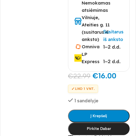
Nemokamas
atsiėmimas
Vilniuje,
Ateities g. 11
Susitarus
(susitarus iš
anksto)
iš anksto
Omniva
1–2 d.d.
LP
Express
1–2 d.d.
€
16.00
€
22.99
✓
LIKO 1 VNT.
1 sandėlyje
Į Krepšelį
Pirkite Dabar