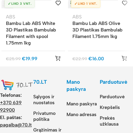
✓
✓
LIKO 3 VNT.
LIKO 1 VNT.
ABS
ABS
Bambu Lab ABS White
Bambu Lab ABS Olive
3D Plastikas Bambulab
3D Plastikas Bambulab
Filament with spool
Filament 1.75mm 1kg
1.75mm 1kg
€
19.99
€
16.00
€
25.99
€
22.99
70.LT
Mano
Parduotuvė
paskyra
Telefonas:
Sąlygos ir
Parduotuvė
nuostatos
+370 639
Mano paskyra
Krepšelis
92900
Privatumo
Mano adresas
El. paštas:
Prekės
politika
užklausa
pagalba@70.lt
Grąžinimas ir