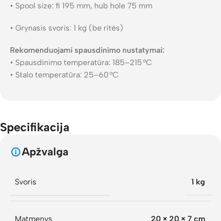
• Spool size: fi 195 mm, hub hole 75 mm
• Grynasis svoris: 1 kg (be ritės)
Rekomenduojami spausdinimo nustatymai:
• Spausdinimo temperatūra: 185–215 °C
• Stalo temperatūra: 25–60 °C
Specifikacija
Apžvalga
Svoris
1 kg
Matmenys
20 × 20 × 7 cm