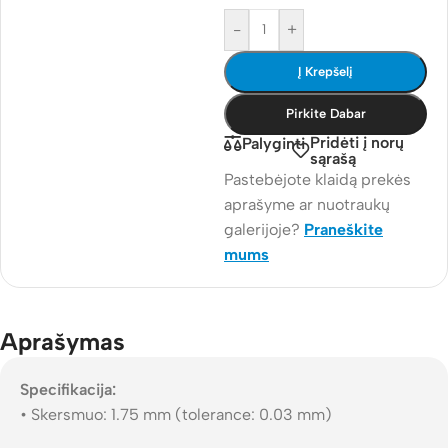
-
+
Į Krepšelį
Pirkite Dabar
Pridėti į norų
Palyginti
sąrašą
Pastebėjote klaidą prekės
aprašyme ar nuotraukų
galerijoje?
Praneškite
mums
Aprašymas
Specifikacija:
• Skersmuo: 1.75 mm (tolerance: 0.03 mm)