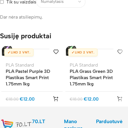
Tik su vaizdais
Dar nėra atsiliepimų.
Susiję produktai
✓
✓
LIKO 2 VNT.
LIKO 2 VNT.
PLA Standard
PLA Standard
PLA Pastel Purple 3D
PLA Grass Green 3D
Plastikas Smart Print
Plastikas Smart Print
1.75mm 1kg
1.75mm 1kg
€
12.00
€
12.00
€
18.00
€
18.00
70.LT
Mano
Parduotuvė