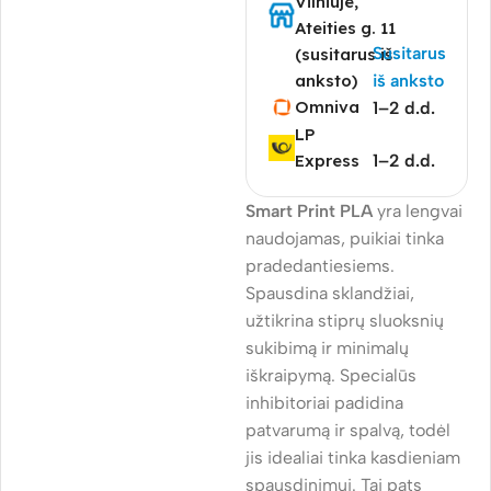
Vilniuje,
Ateities g. 11
Susitarus
(susitarus iš
anksto)
iš anksto
Omniva
1–2 d.d.
LP
Express
1–2 d.d.
Smart Print PLA
yra lengvai
naudojamas, puikiai tinka
pradedantiesiems.
Spausdina sklandžiai,
užtikrina stiprų sluoksnių
sukibimą ir minimalų
iškraipymą. Specialūs
inhibitoriai padidina
patvarumą ir spalvą, todėl
jis idealiai tinka kasdieniam
spausdinimui. Tai pats