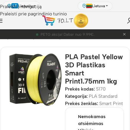
Lietuvių
Lietuva
Praleisti į navigaciją
LT
Praleisti prie pagrindinio turinio
×
PETG akcija! Dabar nuo 9.99€.
D Spausdinimo plastikai
/
3D plastikai
/
PLA
/
PLA Standard
PLA Pastel Yellow
3D Plastikas
Smart
Print1.75mm 1kg
Prekės kodas:
S170
Kategorija:
PLA Standard
Prekės ženklas:
Smart Print
Nemokamas
atsiėmimas