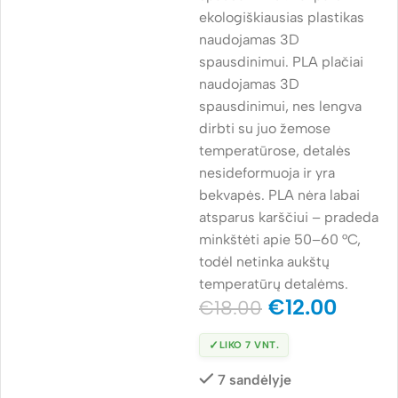
ekologiškiausias plastikas
naudojamas 3D
spausdinimui. PLA plačiai
naudojamas 3D
spausdinimui, nes lengva
dirbti su juo žemose
temperatūrose, detalės
nesideformuoja ir yra
bekvapės. PLA nėra labai
atsparus karščiui – pradeda
minkštėti apie 50–60 °C,
todėl netinka aukštų
temperatūrų detalėms.
€
12.00
€
18.00
✓
LIKO 7 VNT.
7 sandėlyje