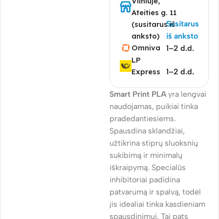
Vilniuje,
Ateities g. 11
Susitarus
(susitarus iš
anksto)
iš anksto
Omniva
1–2 d.d.
LP
Express
1–2 d.d.
Smart Print PLA
yra lengvai
naudojamas, puikiai tinka
pradedantiesiems.
Spausdina sklandžiai,
užtikrina stiprų sluoksnių
sukibimą ir minimalų
iškraipymą. Specialūs
inhibitoriai padidina
patvarumą ir spalvą, todėl
jis idealiai tinka kasdieniam
spausdinimui. Tai pats