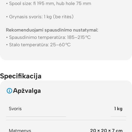
• Spool size: fi 195 mm, hub hole 75 mm
• Grynasis svoris: 1 kg (be ritės)
Rekomenduojami spausdinimo nustatymai:
• Spausdinimo temperatūra: 185–215 °C
• Stalo temperatūra: 25–60 °C
Specifikacija
Apžvalga
Svoris
1 kg
Matmenys
20 × 20 × 7 cm