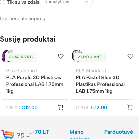
Tik su vaizdais
Dar nėra atsiliepimų.
Susiję produktai
✓
✓
LIKO 5 VNT.
LIKO 4 VNT.
PLA Standard
PLA Standard
PLA Purple 3D Plastikas
PLA Pastel Blue 3D
Professional LAB 1.75mm
Plastikas Professional
1kg
LAB 1.75mm 1kg
€
12.00
€
12.00
€
18.00
€
18.00
70.LT
Mano
Parduotuvė