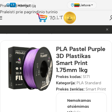
Lietuvių
Lietuva
Praleisti į navigaciją
LT
Praleisti prie pagrindinio turinio
×
PETG akcija! Dabar nuo 9.99€.
D Spausdinimo plastikai
/
3D plastikai
/
PLA
/
PLA Standard
PLA Pastel Purple
3D Plastikas
Smart Print
1.75mm 1kg
Prekės kodas:
S171
Kategorija:
PLA Standard
Prekės ženklas:
Smart Print
Nemokamas
atsiėmimas