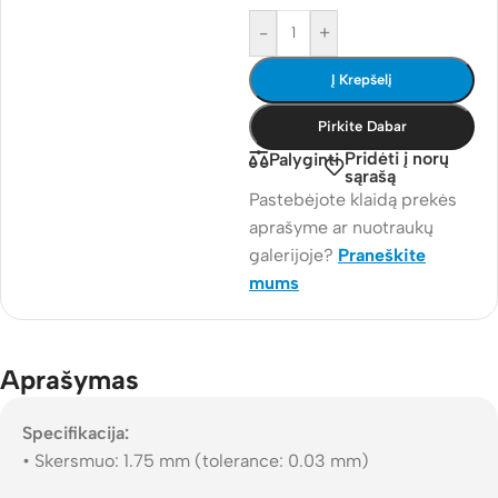
-
+
Į Krepšelį
Pirkite Dabar
Pridėti į norų
Palyginti
sąrašą
Pastebėjote klaidą prekės
aprašyme ar nuotraukų
galerijoje?
Praneškite
mums
Aprašymas
Specifikacija:
• Skersmuo: 1.75 mm (tolerance: 0.03 mm)