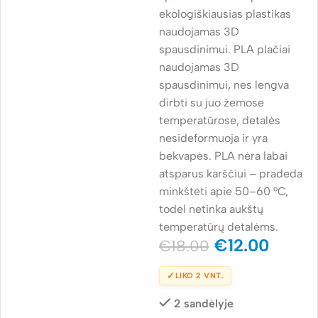
ekologiškiausias plastikas
naudojamas 3D
spausdinimui. PLA plačiai
naudojamas 3D
spausdinimui, nes lengva
dirbti su juo žemose
temperatūrose, detalės
nesideformuoja ir yra
bekvapės. PLA nėra labai
atsparus karščiui – pradeda
minkštėti apie 50–60 °C,
todėl netinka aukštų
temperatūrų detalėms.
€
12.00
€
18.00
✓
LIKO 2 VNT.
2 sandėlyje