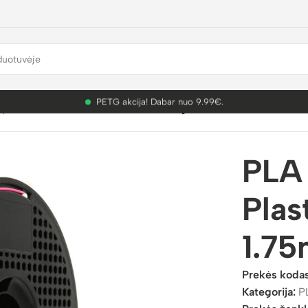
PETG akcija! Dabar nuo 9.99€.
plastikai
/
PLA
/
PLA Standard
/
PLA Magenta 3D Plastikas Smart
PLA
Plas
1.7
Prekės koda
Kategorija:
P