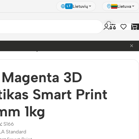
Lietuvių
Lietuva
LT
×
 Print 1.75mm 1kg
 Magenta 3D
tikas Smart Print
5mm 1kg
s:
S166
LA Standard