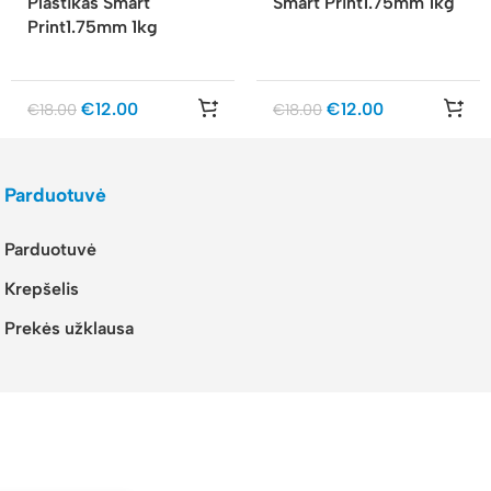
Plastikas Smart
Smart Print1.75mm 1kg
Print1.75mm 1kg
€
12.00
€
12.00
€
18.00
€
18.00
Parduotuvė
Parduotuvė
Krepšelis
Prekės užklausa