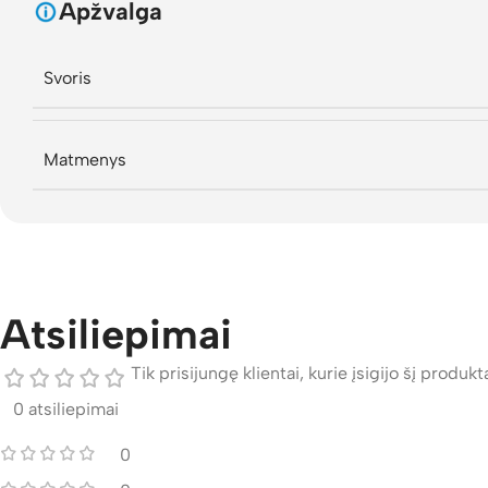
Apžvalga
Svoris
Matmenys
Atsiliepimai
Tik prisijungę klientai, kurie įsigijo šį produktą
0 atsiliepimai
0