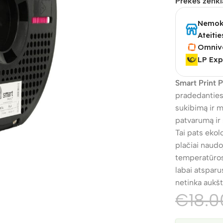
Prekės ženkl
Nemoka
Ateitie
Omniv
LP Exp
Smart Print 
pradedantiesi
sukibimą ir m
patvarumą ir 
Tai pats eko
plačiai naud
temperatūros
labai atsparu
netinka aukš
€
18.0