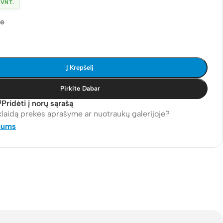
 VNT.
je
Į Krepšelį
Pirkite Dabar
Pridėti į norų sąrašą
klaidą prekės aprašyme ar nuotraukų galerijoje?
mums