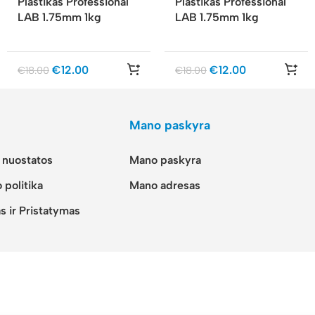
Plastikas Professional
Plastikas Professional
LAB 1.75mm 1kg
LAB 1.75mm 1kg
€
12.00
€
12.00
€
18.00
€
18.00
Mano paskyra
r nuostatos
Mano paskyra
 politika
Mano adresas
s ir Pristatymas