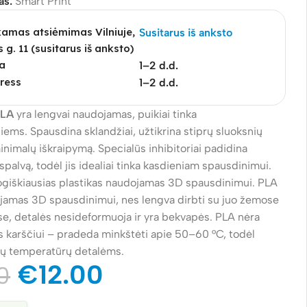
as:
Smart Print
mas atsiėmimas Vilniuje,
Susitarus iš anksto
s g. 11 (susitarus iš anksto)
a
1–2 d.d.
ress
1–2 d.d.
PLA
yra lengvai naudojamas, puikiai tinka
ems. Spausdina sklandžiai, užtikrina stiprų sluoksnių
inimalų iškraipymą. Specialūs inhibitoriai padidina
spalvą, todėl jis idealiai tinka kasdieniam spausdinimui.
logiškiausias plastikas naudojamas 3D spausdinimui. PLA
ojamas 3D spausdinimui, nes lengva dirbti su juo žemose
e, detalės nesideformuoja ir yra bekvapės. PLA nėra
s karščiui – pradeda minkštėti apie 50–60 °C, todėl
tų temperatūrų detalėms.
€
12.00
0