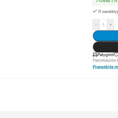
✓
TURIME ≥ 10
11 sandėly
-
+
Palyginti
Pastebėjote 
Praneškite 