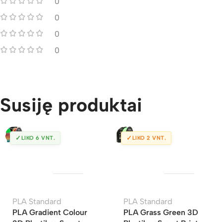
0
0
0
0
Susiję produktai
✓
✓
LIKO 6 VNT.
LIKO 2 VNT.
PLA Standard
PLA Standard
PLA Gradient Colour
PLA Grass Green 3D