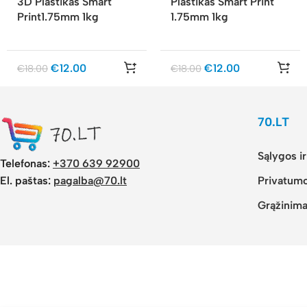
3D Plastikas Smart
Plastikas Smart Print
Print1.75mm 1kg
1.75mm 1kg
€
12.00
€
12.00
€
18.00
€
18.00
70.LT
Sąlygos i
Telefonas:
+370 639 92900
El. paštas:
pagalba@70.lt
Privatumo
Grąžinima