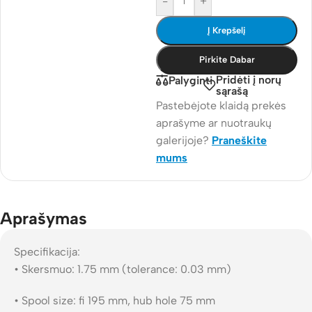
-
+
Į Krepšelį
Pirkite Dabar
Pridėti į norų
Palyginti
sąrašą
Pastebėjote klaidą prekės
aprašyme ar nuotraukų
galerijoje?
Praneškite
mums
Aprašymas
Specifikacija:
• Skersmuo: 1.75 mm (tolerance: 0.03 mm)
• Spool size: fi 195 mm, hub hole 75 mm