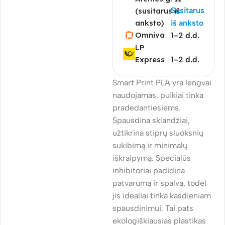
Susitarus
(susitarus iš
anksto)
iš anksto
Omniva
1–2 d.d.
LP
Express
1–2 d.d.
Smart Print PLA yra lengvai
naudojamas, puikiai tinka
pradedantiesiems.
Spausdina sklandžiai,
užtikrina stiprų sluoksnių
sukibimą ir minimalų
iškraipymą. Specialūs
inhibitoriai padidina
patvarumą ir spalvą, todėl
jis idealiai tinka kasdieniam
spausdinimui. Tai pats
ekologiškiausias plastikas