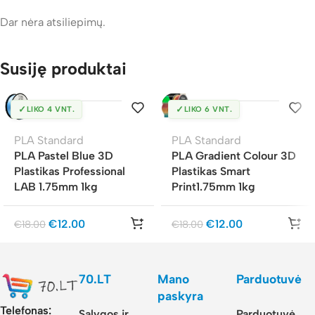
Dar nėra atsiliepimų.
Susiję produktai
✓
✓
LIKO 4 VNT.
LIKO 6 VNT.
PLA Standard
PLA Standard
PLA Pastel Blue 3D
PLA Gradient Colour 3D
Plastikas Professional
Plastikas Smart
LAB 1.75mm 1kg
Print1.75mm 1kg
€
12.00
€
12.00
€
18.00
€
18.00
70.LT
Mano
Parduotuvė
paskyra
Telefonas:
Sąlygos ir
Parduotuvė