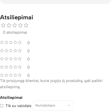
Atsiliepimai
0 atsiliepimai
0
0
0
0
0
Tik prisijungę klientai, kurie įsigijo šį produktą, gali palikti
atsiliepimą.
Atsiliepimai
Tik su vaizdais