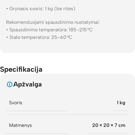
• Grynasis svoris: 1 kg (be ritės)
Rekomenduojami spausdinimo nustatymai:
• Spausdinimo temperatūra: 185–215 °C
• Stalo temperatūra: 25–60 °C
Specifikacija
Apžvalga
Svoris
1 kg
Matmenys
20 × 20 × 7 cm