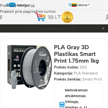
Lietuvių
Lietuva
Praleisti į navigaciją
LT
Praleisti prie pagrindinio turinio
×
PETG akcija! Dabar nuo 9.99€.
D Spausdinimo plastikai
/
3D plastikai
/
PLA
/
PLA Standard
PLA Gray 3D
Plastikas Smart
Print 1.75mm 1kg
Prekės kodas:
S63
Kategorija:
PLA Standard
Prekės ženklas:
Smart Print
Nemokamas
atsiėmimas
Vilniuje,
Ateities g. 11