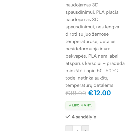
naudojamas 3D
spausdinimui. PLA plačiai
naudojamas 3D
spausdinimui, nes lengva
dirbti su juo žemose
temperatūrose, detalės
nesideformuoja ir yra
bekvapės. PLA nėra labai
atsparus karščiui – pradeda
minkštėti apie 50–60 °C,
todėl netinka aukštų
temperatūrų detalėms.
€
12.00
€
18.00
✓
LIKO 4 VNT.
4 sandėlyje