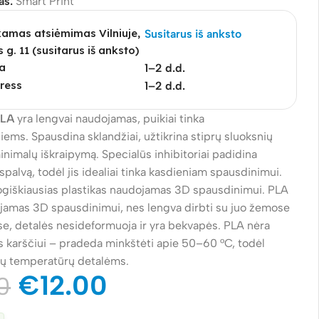
as:
Smart Print
mas atsiėmimas Vilniuje,
Susitarus iš anksto
s g. 11 (susitarus iš anksto)
a
1–2 d.d.
ress
1–2 d.d.
PLA
yra lengvai naudojamas, puikiai tinka
ems. Spausdina sklandžiai, užtikrina stiprų sluoksnių
inimalų iškraipymą. Specialūs inhibitoriai padidina
spalvą, todėl jis idealiai tinka kasdieniam spausdinimui.
logiškiausias plastikas naudojamas 3D spausdinimui. PLA
ojamas 3D spausdinimui, nes lengva dirbti su juo žemose
e, detalės nesideformuoja ir yra bekvapės. PLA nėra
s karščiui – pradeda minkštėti apie 50–60 °C, todėl
tų temperatūrų detalėms.
€
12.00
0