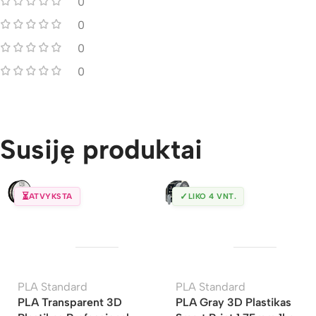
0
0
0
0
Susiję produktai
⏳
✓
ATVYKSTA
LIKO 4 VNT.
PLA Standard
PLA Standard
PLA Transparent 3D
PLA Gray 3D Plastikas