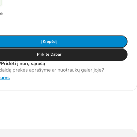
je
Į Krepšelį
Pirkite Dabar
Pridėti į norų sąrašą
klaidą prekės aprašyme ar nuotraukų galerijoje?
mums