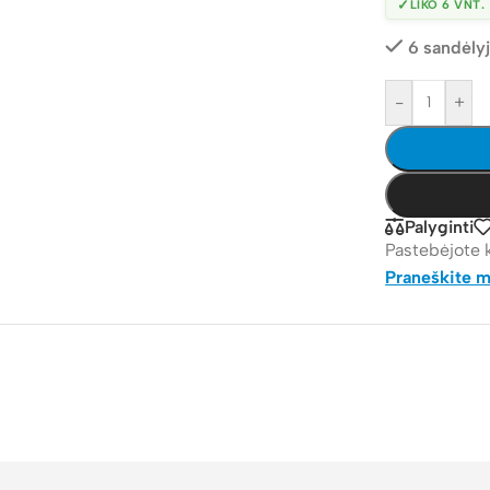
✓
LIKO 6 VNT.
6 sandėly
-
+
Palyginti
Pastebėjote 
Praneškite 