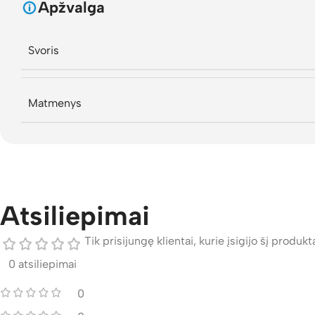
Apžvalga
Svoris
Matmenys
Atsiliepimai
Tik prisijungę klientai, kurie įsigijo šį produktą
0 atsiliepimai
0