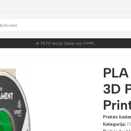
PETG akcija! Dabar nuo 9.99€.
plastikai
/
PLA
/
PLA Standard
/
PLA Gradient Colour 3D Plastika
PLA 
3D P
Prin
Prekės koda
Kategorija:
P