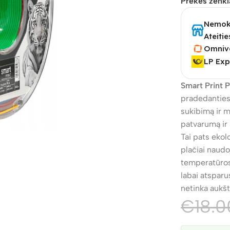
Prekės ženkl
Nemoka
Ateitie
Omniv
LP Exp
Smart Print 
pradedantiesi
sukibimą ir m
patvarumą ir 
Tai pats eko
plačiai naud
temperatūros
labai atsparu
netinka aukš
€
18.0