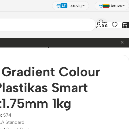
Lietuvių
Lietuva
LT
×
s Smart Print1.75mm 1kg
Gradient Colour
lastikas Smart
t1.75mm 1kg
s:
S74
LA Standard