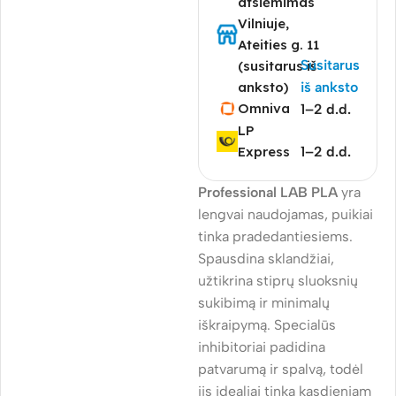
atsiėmimas
Vilniuje,
Ateities g. 11
Susitarus
(susitarus iš
anksto)
iš anksto
Omniva
1–2 d.d.
LP
Express
1–2 d.d.
Professional LAB PLA
yra
lengvai naudojamas, puikiai
tinka pradedantiesiems.
Spausdina sklandžiai,
užtikrina stiprų sluoksnių
sukibimą ir minimalų
iškraipymą. Specialūs
inhibitoriai padidina
patvarumą ir spalvą, todėl
jis idealiai tinka kasdieniam