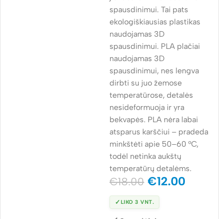
spausdinimui. Tai pats
ekologiškiausias plastikas
naudojamas 3D
spausdinimui. PLA plačiai
naudojamas 3D
spausdinimui, nes lengva
dirbti su juo žemose
temperatūrose, detalės
nesideformuoja ir yra
bekvapės. PLA nėra labai
atsparus karščiui – pradeda
minkštėti apie 50–60 °C,
todėl netinka aukštų
temperatūrų detalėms.
€
12.00
€
18.00
✓
LIKO 3 VNT.