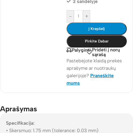
3 sandėlyje
-
+
Į Krepšelį
Pirkite Dabar
Pridėti į norų
Palyginti
sąrašą
Pastebėjote klaidą prekės
aprašyme ar nuotraukų
galerijoje?
Praneškite
mums
Aprašymas
Specifikacija:
• Skersmuo: 1.75 mm (tolerance: 0.03 mm)