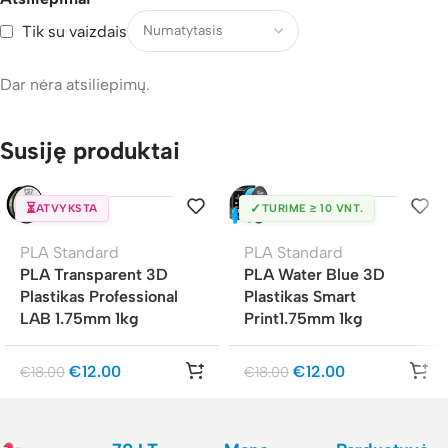
Tik su vaizdais
Dar nėra atsiliepimų.
Susiję produktai
⏳
✓
ATVYKSTA
TURIME ≥ 10 VNT.
PLA Standard
PLA Standard
PLA Transparent 3D
PLA Water Blue 3D
Plastikas Professional
Plastikas Smart
LAB 1.75mm 1kg
Print1.75mm 1kg
€
12.00
€
12.00
€
18.00
€
18.00