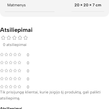
Matmenys
20 × 20 × 7 cm
Atsiliepimai
0 atsiliepimai
0
0
0
0
0
Tik prisijungę klientai, kurie įsigijo šį produktą, gali palikti
atsiliepimą.
Atsiliepimai