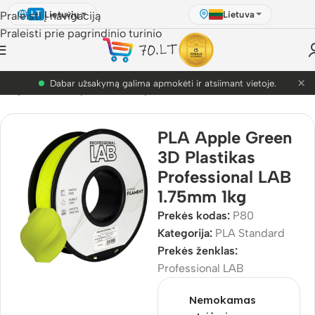
Lietuvių
Lietuva
Praleisti į navigaciją
LT
Praleisti prie pagrindinio turinio
×
PETG akcija! Dabar nuo 9.99€.
D Spausdinimo plastikai
/
3D plastikai
/
PLA
/
PLA Standard
PLA Apple Green
3D Plastikas
Professional LAB
1.75mm 1kg
Prekės kodas:
P80
Kategorija:
PLA Standard
Prekės ženklas:
Professional LAB
Nemokamas