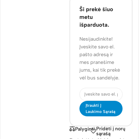
Ši prekė šiuo
metu
išparduota.
Nesijaudinkite!
Įveskite savo el.
pašto adresą ir
mes pranešime
jums, kai tik prekė
vėl bus sandėlyje.
Įtraukti Į
Laukimo Sąrašą
Pridėti į norų
Palyginti
sąrašą