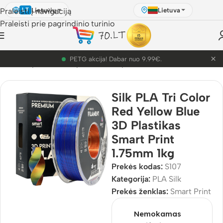
Lietuvių
Lietuva
Praleisti į navigaciją
LT
Praleisti prie pagrindinio turinio
×
PETG akcija! Dabar nuo 9.99€.
ulis
/
3D Spausdinimo plastikai
/
3D plastikai
/
PLA
/
PLA Silk
Silk PLA Tri Color
Red Yellow Blue
3D Plastikas
Smart Print
1.75mm 1kg
Prekės kodas:
S107
Kategorija:
PLA Silk
Prekės ženklas:
Smart Print
Nemokamas