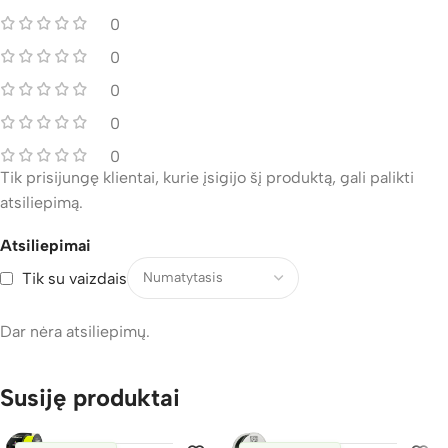
0
0
0
0
0
Tik prisijungę klientai, kurie įsigijo šį produktą, gali palikti
atsiliepimą.
Atsiliepimai
Tik su vaizdais
Dar nėra atsiliepimų.
Susiję produktai