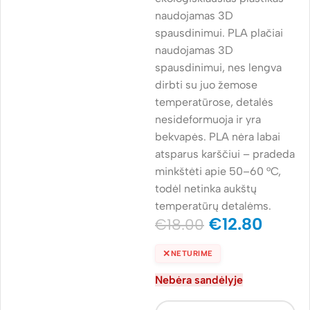
naudojamas 3D
spausdinimui. PLA plačiai
naudojamas 3D
spausdinimui, nes lengva
dirbti su juo žemose
temperatūrose, detalės
nesideformuoja ir yra
bekvapės. PLA nėra labai
atsparus karščiui – pradeda
minkštėti apie 50–60 °C,
todėl netinka aukštų
temperatūrų detalėms.
€
12.80
€
18.00
✕
NETURIME
Nebėra sandėlyje