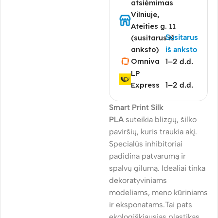
atsiėmimas
Vilniuje,
Ateities g. 11
Susitarus
(susitarus iš
anksto)
iš anksto
Omniva
1–2 d.d.
LP
Express
1–2 d.d.
Smart Print Silk
PLA
suteikia blizgų, šilko
paviršių, kuris traukia akį.
Specialūs inhibitoriai
padidina patvarumą ir
spalvų gilumą. Idealiai tinka
dekoratyviniams
modeliams, meno kūriniams
ir eksponatams.Tai pats
ekologiškiausias plastikas