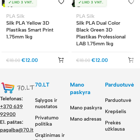
✓
✓
LIKO 3 VNT.
LIKO 3 VNT.
PLA Silk
PLA Silk
Silk PLA Yellow 3D
Silk PLA Dual Color
Plastikas Smart Print
Black Green 3D
1.75mm 1kg
Plastikas Professional
LAB 1.75mm 1kg
€
12.00
€
12.00
€
18.00
€
18.00
70.LT
Mano
Parduotuvė
paskyra
Telefonas:
Sąlygos ir
Parduotuvė
nuostatos
+370 639
Mano paskyra
Krepšelis
92900
Privatumo
Mano adresas
El. paštas:
Prekės
politika
užklausa
pagalba@70.lt
Grąžinimas ir