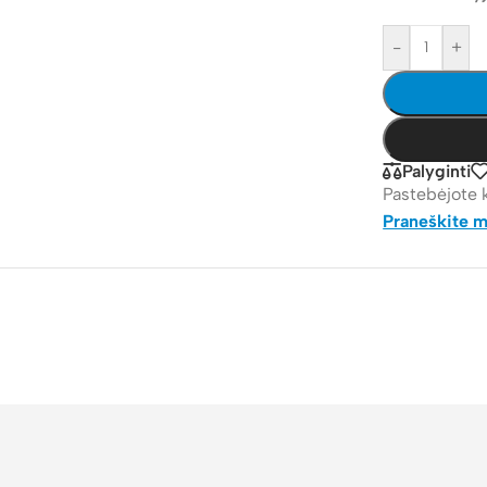
-
+
Palyginti
Pastebėjote 
Praneškite 