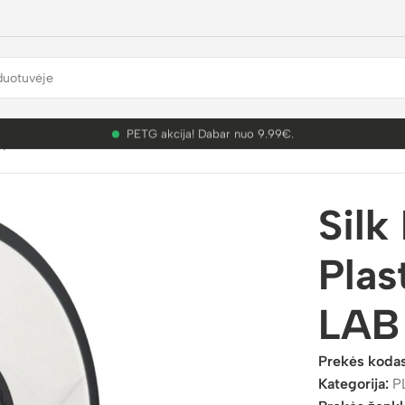
PETG akcija! Dabar nuo 9.99€.
plastikai
/
PLA
/
PLA Silk
/
Silk PLA Silver 3D Plastikas Professio
Silk
Plas
LAB
Prekės koda
Kategorija:
P