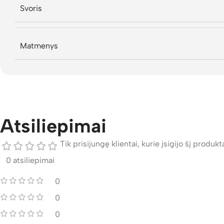
Svoris
Matmenys
Atsiliepimai
Tik prisijungę klientai, kurie įsigijo šį produktą
0 atsiliepimai
0
0
0