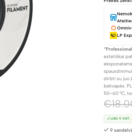
Prekės ženkl
Nemoka
Ateitie
Omniv
LP Exp
“Professiona
estetiškai pa
eksponatams.
spausdinimui
dirbti su ju
bekvapės. PL
50–60 °C, to
€
18.0
✓
LIKO 9 VNT.
9 sandėly