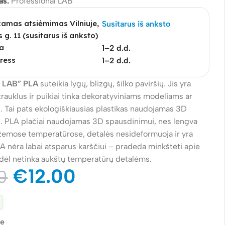
as:
Professional LAB
mas atsiėmimas Vilniuje,
Susitarus iš anksto
s g. 11 (susitarus iš anksto)
a
1–2 d.d.
ress
1–2 d.d.
l LAB” PLA
suteikia lygų, blizgų, šilko paviršių. Jis yra
trauklus ir puikiai tinka dekoratyviniams modeliams ar
 Tai pats ekologiškiausias plastikas naudojamas 3D
. PLA plačiai naudojamas 3D spausdinimui, nes lengva
o žemose temperatūrose, detalės nesideformuoja ir yra
A nėra labai atsparus karščiui – pradeda minkštėti apie
dėl netinka aukštų temperatūrų detalėms.
€
12.00
0
je