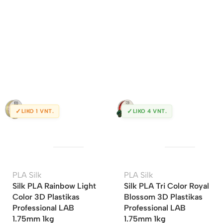
✓
✓
LIKO 1 VNT.
LIKO 4 VNT.
PLA Silk
PLA Silk
Silk PLA Rainbow Light
Silk PLA Tri Color Royal
Color 3D Plastikas
Blossom 3D Plastikas
Professional LAB
Professional LAB
1.75mm 1kg
1.75mm 1kg