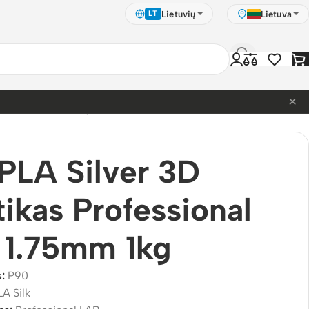
Lietuvių
Lietuva
LT
×
nal LAB 1.75mm 1kg
 PLA Silver 3D
tikas Professional
 1.75mm 1kg
s:
P90
LA Silk