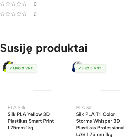
0
0
Susiję produktai
✓
✓
LIKO 3 VNT.
LIKO 5 VNT.
PLA Silk
PLA Silk
Silk PLA Yellow 3D
Silk PLA Tri Color
Plastikas Smart Print
Storms Whisper 3D
1.75mm 1kg
Plastikas Professional
LAB 1.75mm 1kg