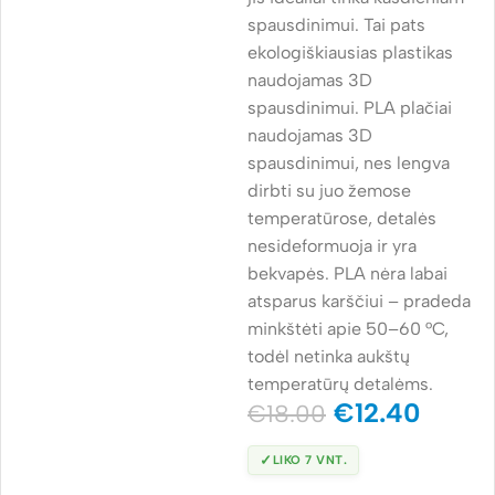
spausdinimui. Tai pats
ekologiškiausias plastikas
naudojamas 3D
spausdinimui. PLA plačiai
naudojamas 3D
spausdinimui, nes lengva
dirbti su juo žemose
temperatūrose, detalės
nesideformuoja ir yra
bekvapės. PLA nėra labai
atsparus karščiui – pradeda
minkštėti apie 50–60 °C,
todėl netinka aukštų
temperatūrų detalėms.
€
12.40
€
18.00
✓
LIKO 7 VNT.