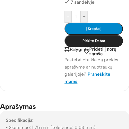
7 sandėlyje
-
+
Į Krepšelį
Pirkite Dabar
Pridėti į norų
Palyginti
sąrašą
Pastebėjote klaidą prekės
aprašyme ar nuotraukų
galerijoje?
Praneškite
mums
Aprašymas
Specifikacija:
• Skersmuo: 1.75 mm (tolerance: 0.03 mm)