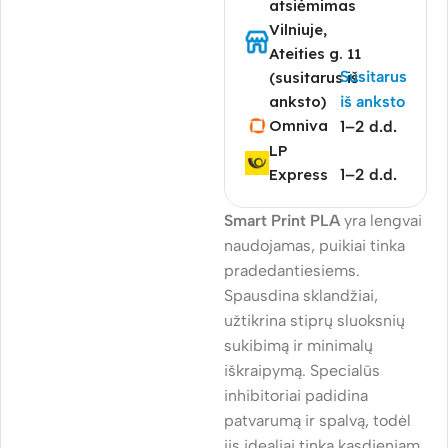
atsiėmimas
Vilniuje,
Ateities g. 11
Susitarus
(susitarus iš
anksto)
iš anksto
Omniva
1–2 d.d.
LP
Express
1–2 d.d.
Smart Print PLA
yra lengvai
naudojamas, puikiai tinka
pradedantiesiems.
Spausdina sklandžiai,
užtikrina stiprų sluoksnių
sukibimą ir minimalų
iškraipymą. Specialūs
inhibitoriai padidina
patvarumą ir spalvą, todėl
jis idealiai tinka kasdieniam