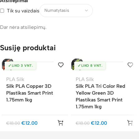
Atsiliepimai
Tik su vaizdais
Dar nėra atsiliepimų.
Susiję produktai
✓
✓
LIKO 3 VNT.
LIKO 8 VNT.
PLA Silk
PLA Silk
Silk PLA Copper 3D
Silk PLA Tri Color Red
Plastikas Smart Print
Yellow Green 3D
1.75mm 1kg
Plastikas Smart Print
1.75mm 1kg
€
12.00
€
12.00
€
18.00
€
18.00