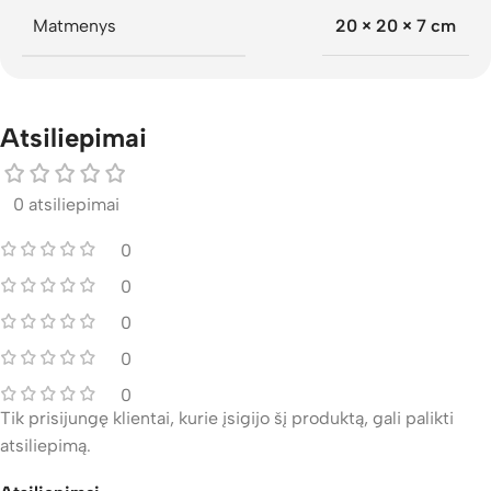
Matmenys
20 × 20 × 7 cm
Atsiliepimai
0 atsiliepimai
0
0
0
0
0
Tik prisijungę klientai, kurie įsigijo šį produktą, gali palikti
atsiliepimą.