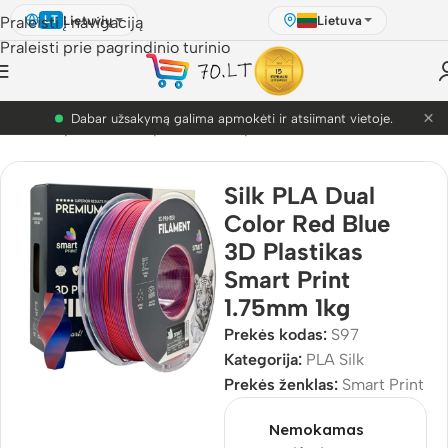
Lietuvių
Lietuva
Praleisti į navigaciją
LT
Praleisti prie pagrindinio turinio
×
PETG akcija! Dabar nuo 9.99€.
ulis
/
3D Spausdinimo plastikai
/
3D plastikai
/
PLA
/
PLA Silk
Silk PLA Dual
Color Red Blue
3D Plastikas
Smart Print
1.75mm 1kg
Prekės kodas:
S97
Kategorija:
PLA Silk
Prekės ženklas:
Smart Print
Nemokamas