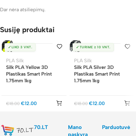
Dar nėra atsiliepimų.
Susiję produktai
✓
✓
LIKO 3 VNT.
TURIME ≥ 10 VNT.
PLA Silk
PLA Silk
Silk PLA Yellow 3D
Silk PLA Silver 3D
Plastikas Smart Print
Plastikas Smart Print
1.75mm 1kg
1.75mm 1kg
€
12.00
€
12.00
€
18.00
€
18.00
70.LT
Mano
Parduotuvė
paskyra