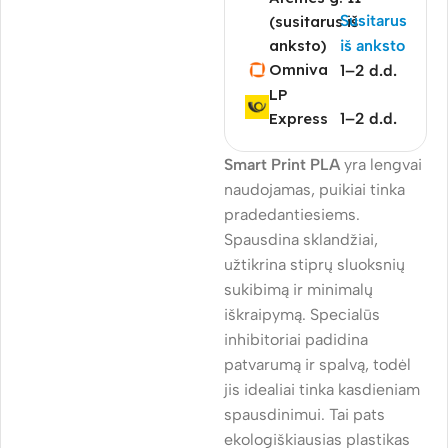
Susitarus
(susitarus iš
anksto)
iš anksto
Omniva
1–2 d.d.
LP
Express
1–2 d.d.
Smart Print PLA
yra lengvai
naudojamas, puikiai tinka
pradedantiesiems.
Spausdina sklandžiai,
užtikrina stiprų sluoksnių
sukibimą ir minimalų
iškraipymą. Specialūs
inhibitoriai padidina
patvarumą ir spalvą, todėl
jis idealiai tinka kasdieniam
spausdinimui. Tai pats
ekologiškiausias plastikas