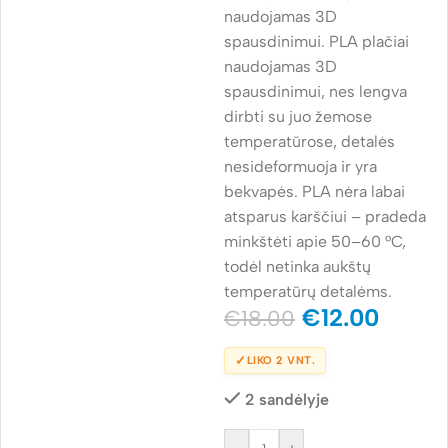
naudojamas 3D
spausdinimui. PLA plačiai
naudojamas 3D
spausdinimui, nes lengva
dirbti su juo žemose
temperatūrose, detalės
nesideformuoja ir yra
bekvapės. PLA nėra labai
atsparus karščiui – pradeda
minkštėti apie 50–60 °C,
todėl netinka aukštų
temperatūrų detalėms.
€
12.00
€
18.00
✓
LIKO 2 VNT.
2 sandėlyje