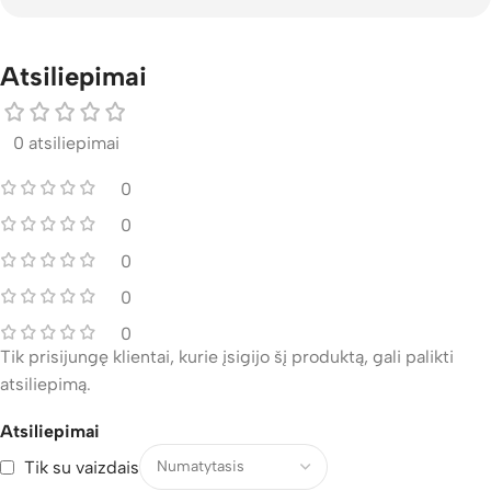
Atsiliepimai
0 atsiliepimai
0
0
0
0
0
Tik prisijungę klientai, kurie įsigijo šį produktą, gali palikti
atsiliepimą.
Atsiliepimai
Tik su vaizdais