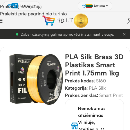
Lietuvių
Lietuva
Praleisti į navigaciją
LT
Praleisti prie pagrindinio turinio
×
PETG akcija! Dabar nuo 9.99€.
ulis
/
3D Spausdinimo plastikai
/
3D plastikai
/
PLA
/
PLA Silk
PLA Silk Brass 3D
Plastikas Smart
Print 1.75mm 1kg
Prekės kodas:
S160
Kategorija:
PLA Silk
Prekės ženklas:
Smart Print
Nemokamas
atsiėmimas
Vilniuje,
Ateities g. 11