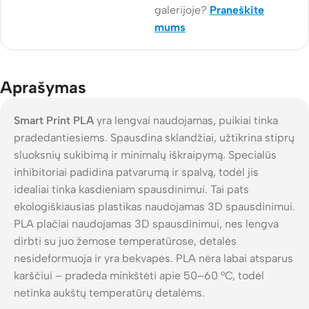
galerijoje?
Praneškite
mums
Aprašymas
Smart Print PLA
yra lengvai naudojamas, puikiai tinka
pradedantiesiems. Spausdina sklandžiai, užtikrina stiprų
sluoksnių sukibimą ir minimalų iškraipymą. Specialūs
inhibitoriai padidina patvarumą ir spalvą, todėl jis
idealiai tinka kasdieniam spausdinimui. Tai pats
ekologiškiausias plastikas naudojamas 3D spausdinimui.
PLA plačiai naudojamas 3D spausdinimui, nes lengva
dirbti su juo žemose temperatūrose, detalės
nesideformuoja ir yra bekvapės. PLA nėra labai atsparus
karščiui – pradeda minkštėti apie 50–60 °C, todėl
netinka aukštų temperatūrų detalėms.