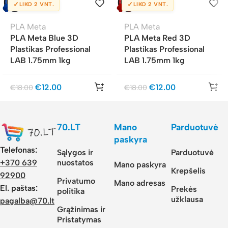
✓
✓
LIKO 2 VNT.
LIKO 2 VNT.
PLA Meta
PLA Meta
PLA Meta Blue 3D
PLA Meta Red 3D
Plastikas Professional
Plastikas Professional
LAB 1.75mm 1kg
LAB 1.75mm 1kg
€
12.00
€
12.00
€
18.00
€
18.00
70.LT
Mano
Parduotuvė
paskyra
Telefonas:
Sąlygos ir
Parduotuvė
nuostatos
+370 639
Mano paskyra
Krepšelis
92900
Privatumo
Mano adresas
El. paštas:
Prekės
politika
užklausa
pagalba@70.lt
Grąžinimas ir
Pristatymas