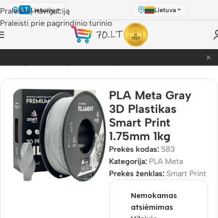
Lietuvių
Lietuva
Praleisti į navigaciją
LT
Praleisti prie pagrindinio turinio
×
PETG akcija! Dabar nuo 9.99€.
is
/
3D Spausdinimo plastikai
/
3D plastikai
/
PLA
/
PLA Meta
PLA Meta Gray
3D Plastikas
Smart Print
1.75mm 1kg
Prekės kodas:
S83
Kategorija:
PLA Meta
Prekės ženklas:
Smart Print
Nemokamas
atsiėmimas