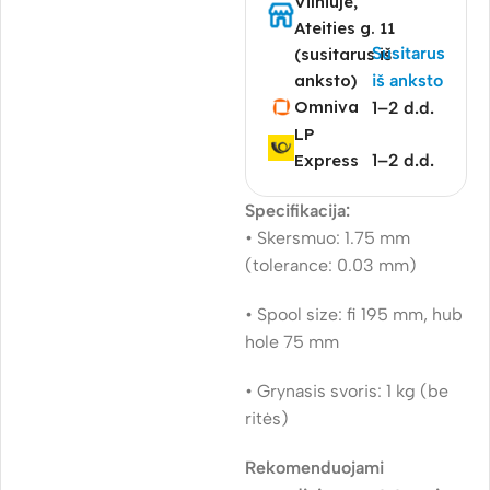
Vilniuje,
Ateities g. 11
Susitarus
(susitarus iš
anksto)
iš anksto
Omniva
1–2 d.d.
LP
Express
1–2 d.d.
Specifikacija:
• Skersmuo: 1.75 mm
(tolerance: 0.03 mm)
• Spool size: fi 195 mm, hub
hole 75 mm
• Grynasis svoris: 1 kg (be
ritės)
Rekomenduojami