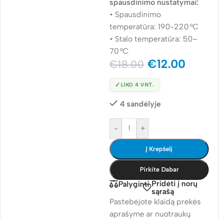
spausdinimo nustatymai:
• Spausdinimo
temperatūra: 190-220 °C
• Stalo temperatūra: 50–
70 °C
€
12.00
€
18.00
✓
LIKO 4 VNT.
4 sandėlyje
-
+
Į Krepšelį
Pirkite Dabar
Pridėti į norų
Palyginti
sąrašą
Pastebėjote klaidą prekės
aprašyme ar nuotraukų