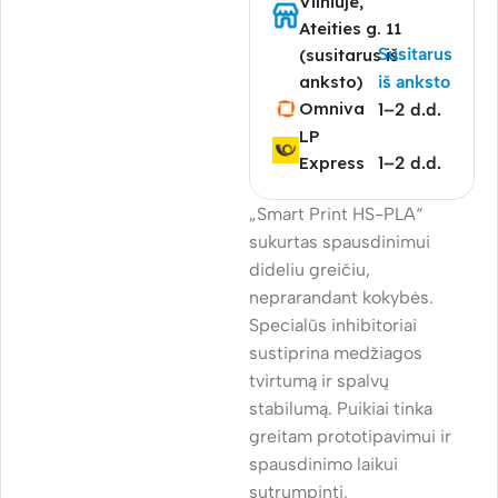
Vilniuje,
Ateities g. 11
Susitarus
(susitarus iš
anksto)
iš anksto
Omniva
1–2 d.d.
LP
Express
1–2 d.d.
„Smart Print HS-PLA“
sukurtas spausdinimui
dideliu greičiu,
neprarandant kokybės.
Specialūs inhibitoriai
sustiprina medžiagos
tvirtumą ir spalvų
stabilumą. Puikiai tinka
greitam prototipavimui ir
spausdinimo laikui
sutrumpinti.