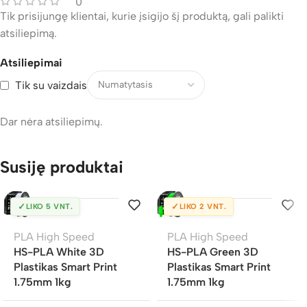
0
Tik prisijungę klientai, kurie įsigijo šį produktą, gali palikti
atsiliepimą.
Atsiliepimai
Tik su vaizdais
Dar nėra atsiliepimų.
Susiję produktai
✓
✓
LIKO 5 VNT.
LIKO 2 VNT.
PLA High Speed
PLA High Speed
HS-PLA White 3D
HS-PLA Green 3D
Plastikas Smart Print
Plastikas Smart Print
1.75mm 1kg
1.75mm 1kg