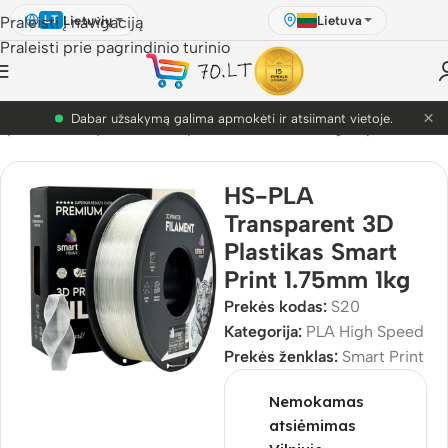
Lietuvių
Lietuva
Praleisti į navigaciją
LT
Praleisti prie pagrindinio turinio
×
PETG akcija! Dabar nuo 9.99€.
Spausdinimo plastikai
/
3D plastikai
/
PLA
/
PLA High Speed
HS-PLA
Transparent 3D
Plastikas Smart
Print 1.75mm 1kg
Prekės kodas:
S20
Kategorija:
PLA High Speed
Prekės ženklas:
Smart Print
Nemokamas
atsiėmimas