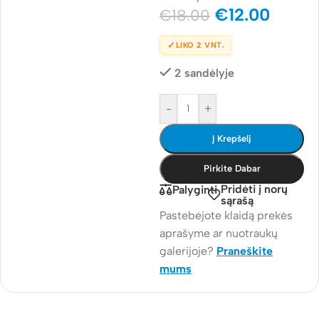
€
12.00
€
18.00
✓
LIKO 2 VNT.
2 sandėlyje
-
+
Į Krepšelį
Pirkite Dabar
Pridėti į norų
Palyginti
sąrašą
Pastebėjote klaidą prekės
aprašyme ar nuotraukų
galerijoje?
Praneškite
mums