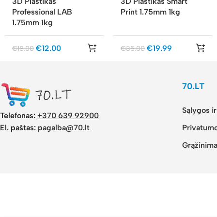
3D Plastikas
3D Plastikas Smart
Professional LAB
Print 1.75mm 1kg
1.75mm 1kg
€
12.00
€
19.99
€
18.00
€
35.00
70.LT
Sąlygos i
Telefonas:
+370 639 92900
El. paštas:
pagalba@70.lt
Privatumo
Grąžinima