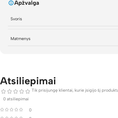
Apžvalga
Svoris
Matmenys
Atsiliepimai
Tik prisijungę klientai, kurie įsigijo šį produktą
0 atsiliepimai
0