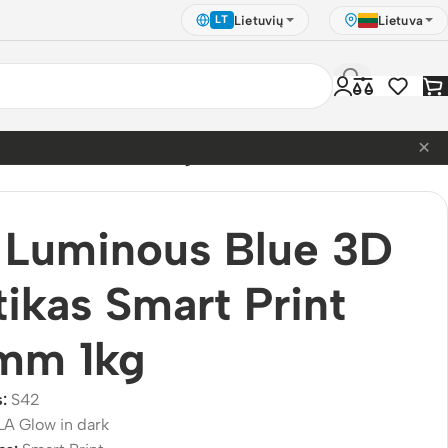
Lietuvių
Lietuva
LT
×
as Smart Print 1.75mm 1kg
 Luminous Blue 3D
tikas Smart Print
5mm 1kg
s:
S42
LA Glow in dark