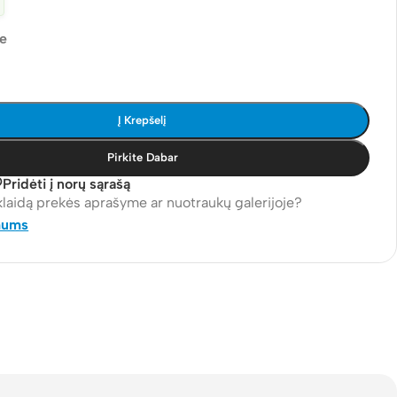
je
Į Krepšelį
Pirkite Dabar
Pridėti į norų sąrašą
klaidą prekės aprašyme ar nuotraukų galerijoje?
mums