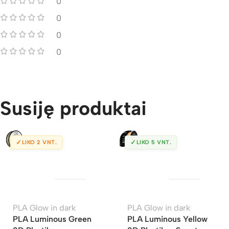
0
0
0
0
Susiję produktai
✓
✓
LIKO 2 VNT.
LIKO 5 VNT.
PLA Glow in dark
PLA Glow in dark
PLA Luminous Green
PLA Luminous Yellow