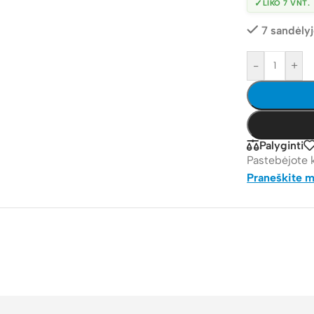
✓
LIKO 7 VNT.
7 sandėly
-
+
Palyginti
Pastebėjote 
Praneškite 