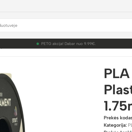
PETG akcija! Dabar nuo 9.99€.
plastikai
/
PLA
/
PLA Glow in dark
/
PLA Luminous Blue 3D Plastik
PLA
Plas
1.7
Prekės koda
Kategorija:
P