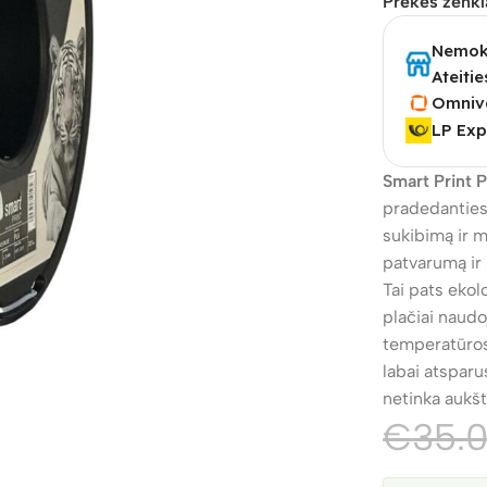
Prekės ženkl
Nemoka
Ateitie
Omniv
LP Exp
Smart Print 
pradedantiesi
sukibimą ir m
patvarumą ir 
Tai pats eko
plačiai naud
temperatūros
labai atsparu
netinka aukš
€
35.