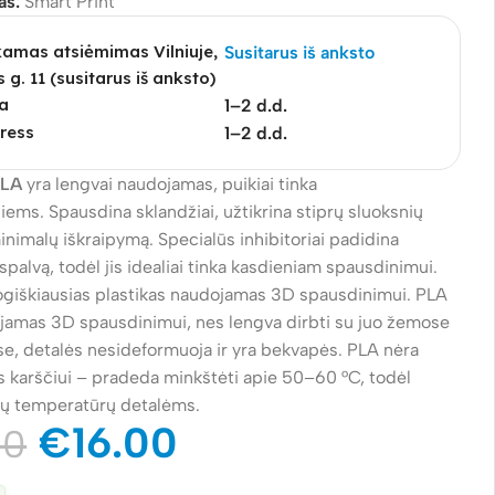
as:
Smart Print
mas atsiėmimas Vilniuje,
Susitarus iš anksto
s g. 11 (susitarus iš anksto)
a
1–2 d.d.
ress
1–2 d.d.
PLA
yra lengvai naudojamas, puikiai tinka
ems. Spausdina sklandžiai, užtikrina stiprų sluoksnių
inimalų iškraipymą. Specialūs inhibitoriai padidina
spalvą, todėl jis idealiai tinka kasdieniam spausdinimui.
logiškiausias plastikas naudojamas 3D spausdinimui. PLA
ojamas 3D spausdinimui, nes lengva dirbti su juo žemose
e, detalės nesideformuoja ir yra bekvapės. PLA nėra
s karščiui – pradeda minkštėti apie 50–60 °C, todėl
tų temperatūrų detalėms.
€
16.00
00