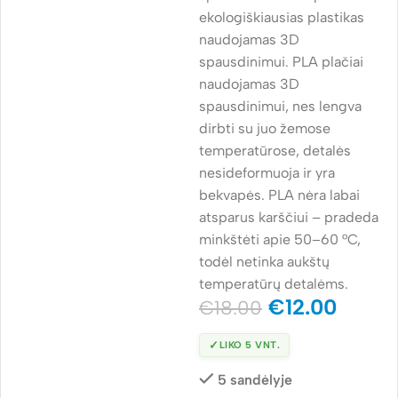
ekologiškiausias plastikas
naudojamas 3D
spausdinimui. PLA plačiai
naudojamas 3D
spausdinimui, nes lengva
dirbti su juo žemose
temperatūrose, detalės
nesideformuoja ir yra
bekvapės. PLA nėra labai
atsparus karščiui – pradeda
minkštėti apie 50–60 °C,
todėl netinka aukštų
temperatūrų detalėms.
€
12.00
€
18.00
✓
LIKO 5 VNT.
5 sandėlyje