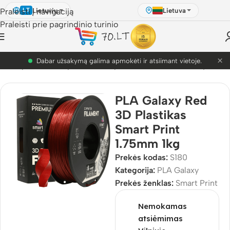
Lietuvių
Lietuva
Praleisti į navigaciją
LT
Praleisti prie pagrindinio turinio
×
PETG akcija! Dabar nuo 9.99€.
s
/
3D Spausdinimo plastikai
/
3D plastikai
/
PLA
/
PLA Galaxy
PLA Galaxy Red
3D Plastikas
Smart Print
1.75mm 1kg
Prekės kodas:
S180
Kategorija:
PLA Galaxy
Prekės ženklas:
Smart Print
Nemokamas
atsiėmimas