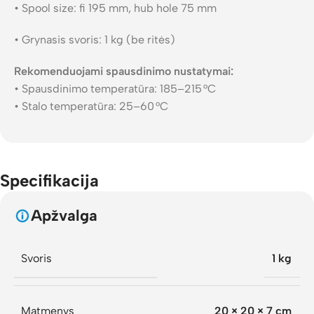
• Spool size: fi 195 mm, hub hole 75 mm
• Grynasis svoris: 1 kg (be ritės)
Rekomenduojami spausdinimo nustatymai:
• Spausdinimo temperatūra: 185–215 °C
• Stalo temperatūra: 25–60 °C
Specifikacija
Apžvalga
Svoris
1 kg
Matmenys
20 × 20 × 7 cm