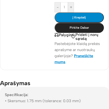
-
+
Į Krepšelį
Pirkite Dabar
Pridėti į norų
Palyginti
sąrašą
Pastebėjote klaidą prekės
aprašyme ar nuotraukų
galerijoje?
Praneškite
mums
Aprašymas
Specifikacija:
• Skersmuo: 1.75 mm (tolerance: 0.03 mm)