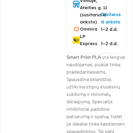
Vilniuje,
Ateities g. 11
Susitarus
(susitarus iš
anksto)
iš anksto
Omniva
1–2 d.d.
LP
Express
1–2 d.d.
Smart Print PLA
yra lengvai
naudojamas, puikiai tinka
pradedantiesiems.
Spausdina sklandžiai,
užtikrina stiprų sluoksnių
sukibimą ir minimalų
iškraipymą. Specialūs
inhibitoriai padidina
patvarumą ir spalvą, todėl
jis idealiai tinka kasdieniam
spausdinimui. Tai pats