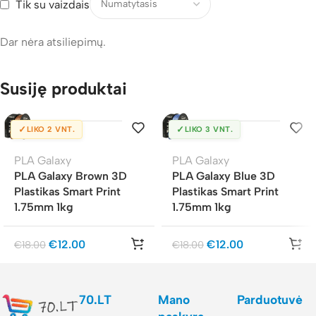
Tik su vaizdais
Dar nėra atsiliepimų.
Susiję produktai
✓
✓
LIKO 2 VNT.
LIKO 3 VNT.
PLA Galaxy
PLA Galaxy
PLA Galaxy Brown 3D
PLA Galaxy Blue 3D
Plastikas Smart Print
Plastikas Smart Print
1.75mm 1kg
1.75mm 1kg
€
12.00
€
12.00
€
18.00
€
18.00
70.LT
Mano
Parduotuvė