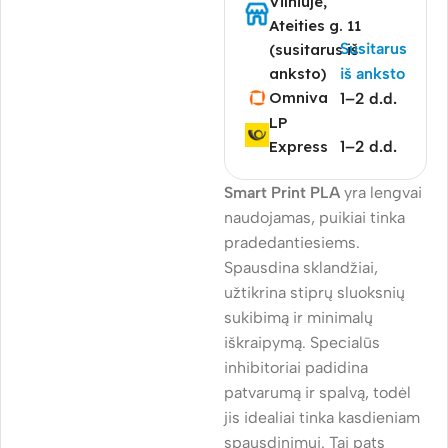
Vilniuje,
Ateities g. 11
Susitarus
(susitarus iš
anksto)
iš anksto
Omniva
1–2 d.d.
LP
Express
1–2 d.d.
Smart Print PLA
yra lengvai
naudojamas, puikiai tinka
pradedantiesiems.
Spausdina sklandžiai,
užtikrina stiprų sluoksnių
sukibimą ir minimalų
iškraipymą. Specialūs
inhibitoriai padidina
patvarumą ir spalvą, todėl
jis idealiai tinka kasdieniam
spausdinimui. Tai pats