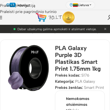
Lietuvių
Lietuva
Praleisti į navigaciją
LT
Praleisti prie pagrindinio turinio
×
PETG akcija! Dabar nuo 9.99€.
s
/
3D Spausdinimo plastikai
/
3D plastikai
/
PLA
/
PLA Galaxy
PLA Galaxy
Purple 3D
Plastikas Smart
Print 1.75mm 1kg
Prekės kodas:
S176
Kategorija:
PLA Galaxy
Prekės ženklas:
Smart Print
Nemokamas
atsiėmimas