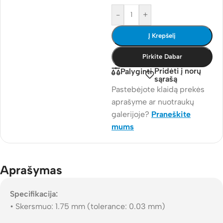
-
+
Į Krepšelį
Pirkite Dabar
Pridėti į norų
Palyginti
sąrašą
Pastebėjote klaidą prekės
aprašyme ar nuotraukų
galerijoje?
Praneškite
mums
Aprašymas
Specifikacija:
• Skersmuo: 1.75 mm (tolerance: 0.03 mm)