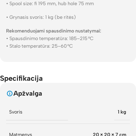
• Spool size: fi 195 mm, hub hole 75 mm
• Grynasis svoris: 1 kg (be ritės)
Rekomenduojami spausdinimo nustatymai:
• Spausdinimo temperatūra: 185–215 °C
• Stalo temperatūra: 25–60 °C
Specifikacija
Apžvalga
Svoris
1 kg
Matmenys
20 × 20 × 7 cm