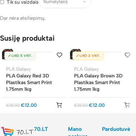
Tik su vaizdais
Dar nėra atsiliepimų.
Susiję produktai
✓
✓
LIKO 5 VNT.
LIKO 2 VNT.
PLA Galaxy
PLA Galaxy
PLA Galaxy Red 3D
PLA Galaxy Brown 3D
Plastikas Smart Print
Plastikas Smart Print
1.75mm 1kg
1.75mm 1kg
€
12.00
€
12.00
€
18.00
€
18.00
70.LT
Mano
Parduotuvė