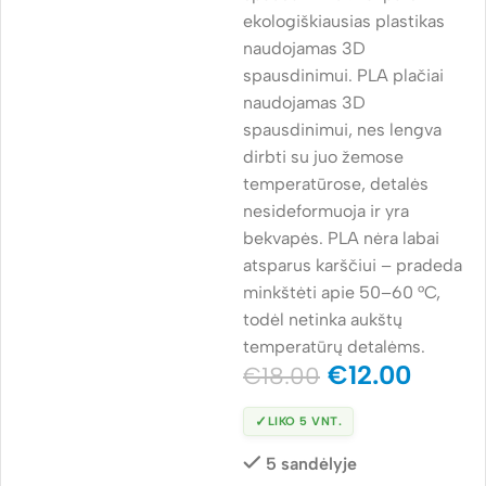
ekologiškiausias plastikas
naudojamas 3D
spausdinimui. PLA plačiai
naudojamas 3D
spausdinimui, nes lengva
dirbti su juo žemose
temperatūrose, detalės
nesideformuoja ir yra
bekvapės. PLA nėra labai
atsparus karščiui – pradeda
minkštėti apie 50–60 °C,
todėl netinka aukštų
temperatūrų detalėms.
€
12.00
€
18.00
✓
LIKO 5 VNT.
5 sandėlyje