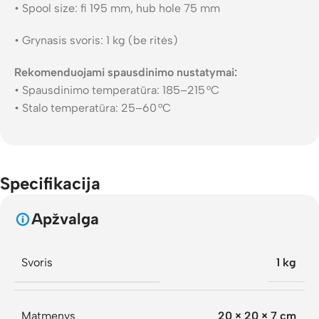
• Spool size: fi 195 mm, hub hole 75 mm
• Grynasis svoris: 1 kg (be ritės)
Rekomenduojami spausdinimo nustatymai:
• Spausdinimo temperatūra: 185–215 °C
• Stalo temperatūra: 25–60 °C
Specifikacija
Apžvalga
Svoris
1 kg
Matmenys
20 × 20 × 7 cm