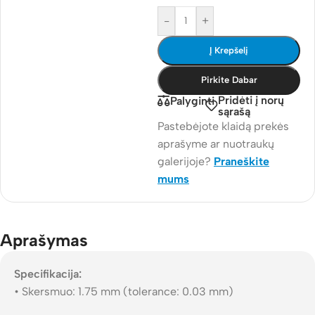
-
+
Į Krepšelį
Pirkite Dabar
Pridėti į norų
Palyginti
sąrašą
Pastebėjote klaidą prekės
aprašyme ar nuotraukų
galerijoje?
Praneškite
mums
Aprašymas
Specifikacija:
• Skersmuo: 1.75 mm (tolerance: 0.03 mm)