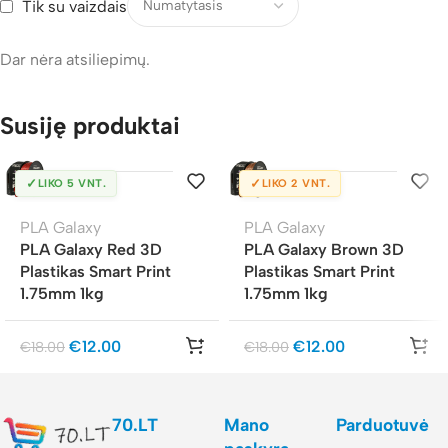
Tik su vaizdais
Dar nėra atsiliepimų.
Susiję produktai
✓
✓
LIKO 5 VNT.
LIKO 2 VNT.
PLA Galaxy
PLA Galaxy
PLA Galaxy Red 3D
PLA Galaxy Brown 3D
Plastikas Smart Print
Plastikas Smart Print
1.75mm 1kg
1.75mm 1kg
€
12.00
€
12.00
€
18.00
€
18.00
70.LT
Mano
Parduotuvė