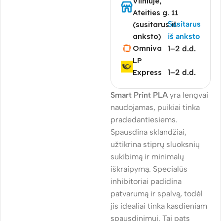
Vilniuje,
Ateities g. 11
Susitarus
(susitarus iš
anksto)
iš anksto
Omniva
1–2 d.d.
LP
Express
1–2 d.d.
Smart Print PLA
yra lengvai
naudojamas, puikiai tinka
pradedantiesiems.
Spausdina sklandžiai,
užtikrina stiprų sluoksnių
sukibimą ir minimalų
iškraipymą. Specialūs
inhibitoriai padidina
patvarumą ir spalvą, todėl
jis idealiai tinka kasdieniam
spausdinimui. Tai pats