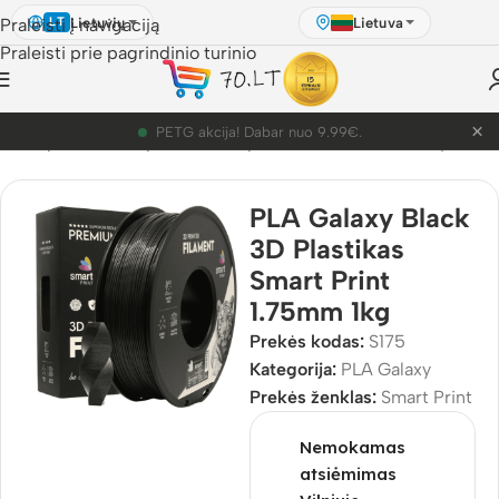
Lietuvių
Lietuva
Praleisti į navigaciją
LT
Praleisti prie pagrindinio turinio
×
PETG akcija! Dabar nuo 9.99€.
s
/
3D Spausdinimo plastikai
/
3D plastikai
/
PLA
/
PLA Galaxy
PLA Galaxy Black
3D Plastikas
Smart Print
1.75mm 1kg
Prekės kodas:
S175
Kategorija:
PLA Galaxy
Prekės ženklas:
Smart Print
Nemokamas
atsiėmimas