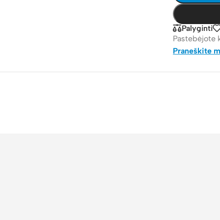
Palyginti
Pastebėjote 
Praneškite 