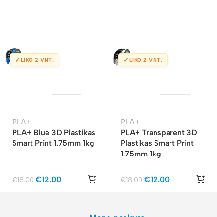
✓
✓
LIKO 2 VNT.
LIKO 2 VNT.
PLA+
PLA+
PLA+ Blue 3D Plastikas
PLA+ Transparent 3D
Smart Print 1.75mm 1kg
Plastikas Smart Print
1.75mm 1kg
€
12.00
€
12.00
€
18.00
€
18.00