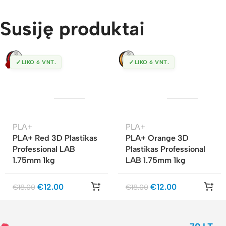
Susiję produktai
✓
✓
LIKO 6 VNT.
LIKO 6 VNT.
PLA+
PLA+
PLA+ Red 3D Plastikas
PLA+ Orange 3D
Professional LAB
Plastikas Professional
1.75mm 1kg
LAB 1.75mm 1kg
€
12.00
€
12.00
€
18.00
€
18.00