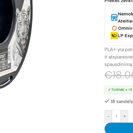
Prekės ženkl
Nemoka
Ateitie
Omniv
LP Exp
PLA+ yra pato
ir atsparesnė 
spausdinimą
€
18.0
✓
TURIME ≥ 10
18 sandėly
-
+