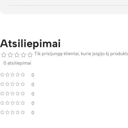
Atsiliepimai
Tik prisijungę klientai, kurie įsigijo šį produktą
0 atsiliepimai
0
0
0
0
0