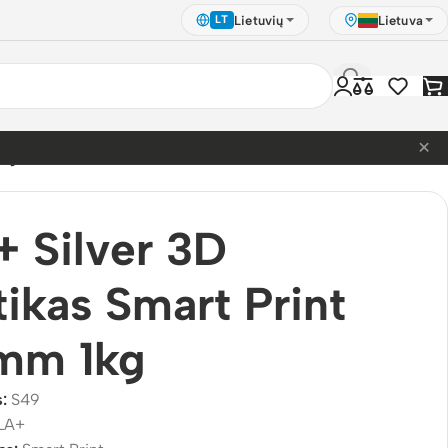
Lietuvių
Lietuva
LT
×
1kg
 Silver 3D
tikas Smart Print
5mm 1kg
s:
S49
LA+