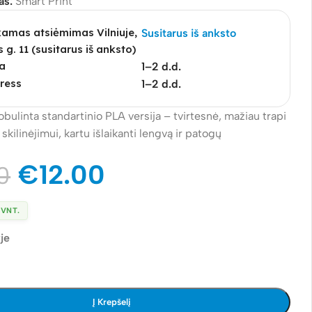
as:
Smart Print
mas atsiėmimas Vilniuje,
Susitarus iš anksto
s g. 11 (susitarus iš anksto)
a
1–2 d.d.
ress
1–2 d.d.
bulinta standartinio PLA versija – tvirtesnė, mažiau trapi
skilinėjimui, kartu išlaikanti lengvą ir patogų
.
€
12.00
0
 VNT.
je
Į Krepšelį