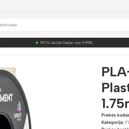
PETG akcija! Dabar nuo 9.99€.
plastikai
/
PLA+
/
PLA+ Silver 3D Plastikas Smart Print 1.75mm 
PLA+
Plas
1.7
Prekės koda
Kategorija:
P